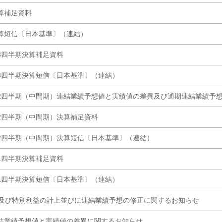
決算補足資料
決算短信〔日本基準〕（連結）
第3四半期決算補足資料
第3四半期決算短信〔日本基準〕（連結）
期第2四半期（中間期）連結業績予想値と実績値の差異及び通期連結業績予
第2四半期（中間期）決算補足資料
期第2四半期（中間期）決算短信〔日本基準〕（連結）
第1四半期決算補足資料
第1四半期決算短信〔日本基準〕（連結）
及び特別利益の計上並びに連結業績予想の修正に関するお知らせ
期連結業績予想値と実績値の差異に関するお知らせ