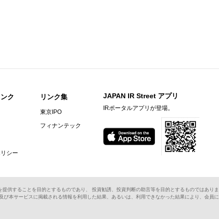
JAPAN IR Street アプリ
リンク
リンク集
IRポータルアプリが登場。
東京IPO
フィナンテック
ポリシー
を提供することを目的とするものであり、 投資勧誘、投資判断の助言等を目的とするものではありま
ス及び本サービスに掲載される情報を利用した結果、あるいは、利用できなかった結果により、会員