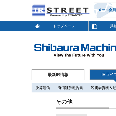
メール会員
トップページ
掲
IRライ
最新IR情報
決算短信
有価証券報告書
説明会資料＆
その他