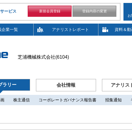
サービス
新規会員登録
登録内容の変更
お
載企業一覧
アナリストレポート
資料＆動
芝浦機械株式会社(6104)
ブラリー
会社情報
アナリス
動画
株主通信
コーポレートガバナンス報告書
招集通知