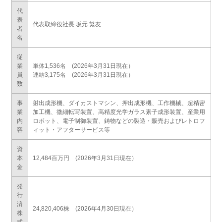
代
表
代表取締役社長 坂元 繁友
者
名
従
業
単体1,536名 (2026年3月31日現在）
員
連結3,175名 (2026年3月31日現在）
数
事
射出成形機、ダイカストマシン、押出成形機、工作機械、超精密
業
加工機、微細転写装置、高精度光学ガラス素子成形装置、産業用
内
ロボット、電子制御装置、鋳物などの製造・販売およびレトロフ
容
ィット・アフターサービス等
資
本
12,484百万円 (2026年3月31日現在）
金
発
行
済
24,820,406株 (2026年4月30日現在）
株