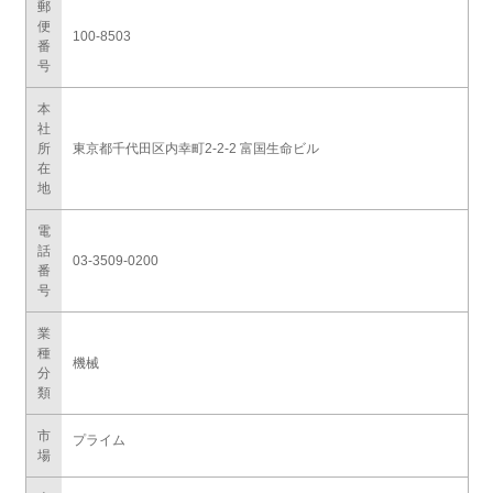
郵
便
100-8503
番
号
本
社
所
東京都千代田区内幸町2-2-2 富国生命ビル
在
地
電
話
03-3509-0200
番
号
業
種
機械
分
類
市
プライム
場