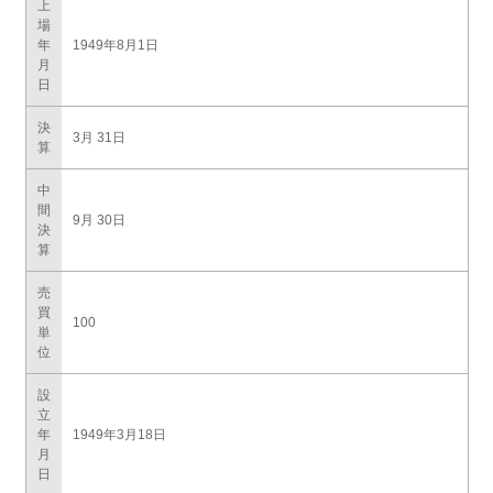
上
場
年
1949年8月1日
月
日
決
3月 31日
算
中
間
9月 30日
決
算
売
買
100
単
位
設
立
年
1949年3月18日
月
日