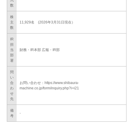
式
数
株
主
11,929名 (2026年3月31日現在）
数
IR
担
当
財務・IR本部 広報・IR部
部
署
問
い
合
お問い合わせ：
https://www.shibaura-
わ
machine.co.jp/form/inquiry.php?i=i21
せ
先
備
-
考