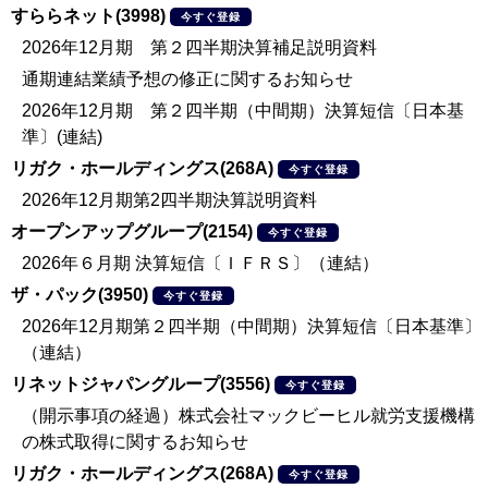
すららネット(3998)
今すぐ登録
2026年12月期 第２四半期決算補足説明資料
通期連結業績予想の修正に関するお知らせ
2026年12月期 第２四半期（中間期）決算短信〔日本基
準〕(連結)
リガク・ホールディングス(268A)
今すぐ登録
2026年12月期第2四半期決算説明資料
オープンアップグループ(2154)
今すぐ登録
2026年６月期 決算短信〔ＩＦＲＳ〕（連結）
ザ・パック(3950)
今すぐ登録
2026年12月期第２四半期（中間期）決算短信〔日本基準〕
（連結）
リネットジャパングループ(3556)
今すぐ登録
（開示事項の経過）株式会社マックビーヒル就労支援機構
の株式取得に関するお知らせ
リガク・ホールディングス(268A)
今すぐ登録