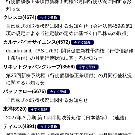
行使価額修正条項付新株予約権の月間行使状況に関するお
知らせ
クレスコ(4674)
今すぐ登録
自己株式の取得状況に関するお知らせ（会社法第459条第1
項の規定による当社定款の定めに基づく自己株式の取得）
カルナバイオサイエンス(4572)
今すぐ登録
docirbrutinib（AS-1763）開発促進新株予約権（行使価額修
正条項付）の月間行使状況に関するお知らせ
リネットジャパングループ(3556)
今すぐ登録
第25回新株予約権（行使価額修正条項付）の月間行使状況
に関するお知らせ
バッファロー(6676)
今すぐ登録
自己株式の取得状況に関するお知らせ
東祥(8920)
今すぐ登録
2027年３月期 第１四半期決算短信〔日本基準〕（連結）
ティムス(4891)
今すぐ登録