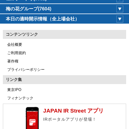
梅の花グループ(7604)
本日の適時開示情報（全上場会社）
コンテンツリンク
会社概要
ご利用規約
著作権
プライバシーポリシー
リンク集
東京IPO
フィナンテック
JAPAN IR Street アプリ
IRポータルアプリが登場！