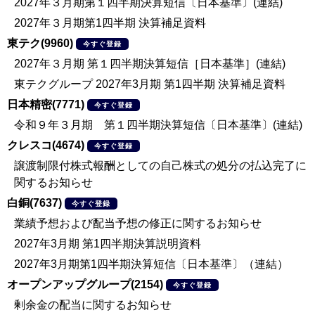
2027年３月期第１四半期決算短信〔日本基準〕(連結)
2027年３月期第1四半期 決算補足資料
東テク(9960)
今すぐ登録
2027年３月期 第１四半期決算短信［日本基準］(連結)
東テクグループ 2027年3月期 第1四半期 決算補足資料
日本精密(7771)
今すぐ登録
令和９年３月期 第１四半期決算短信〔日本基準〕(連結)
クレスコ(4674)
今すぐ登録
譲渡制限付株式報酬としての自己株式の処分の払込完了に
関するお知らせ
白銅(7637)
今すぐ登録
業績予想および配当予想の修正に関するお知らせ
2027年3月期 第1四半期決算説明資料
2027年3月期第1四半期決算短信〔日本基準〕（連結）
オープンアップグループ(2154)
今すぐ登録
剰余金の配当に関するお知らせ