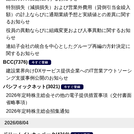
特別損失（減損損失）および営業外費用（貸倒引当金繰入
額）の計上ならびに通期業績予想と実績値との差異に関す
るお知らせ
役員の異動ならびに組織変更および人事異動に関するお知
らせ
連結子会社の統合を中心としたグループ再編の方針決定に
関するお知らせ
BCC(7376)
今すぐ登録
建設業界向けDXサービス提供企業へのIT営業アウトソーシ
ング支援事例公開のお知らせ
パシフィックネット(3021)
今すぐ登録
2026年定時株主総会その他の電子提供措置事項（交付書面
省略事項）
2026年定時株主総会招集通知
2026/08/04