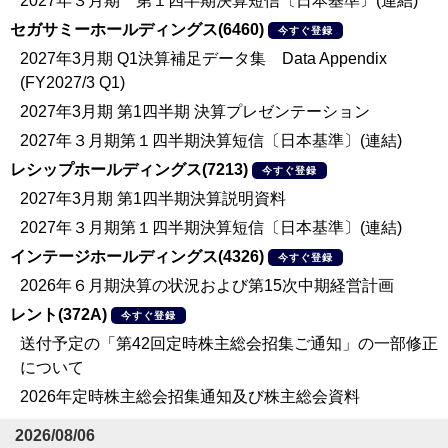
2027年３月期 第１四半期決算短信〔日本基準〕(連結)
セガサミーホールディングス(6460)
今すぐ登録
2027年3月期 Q1決算補足データ集 Data Appendix
(FY2027/3 Q1)
2027年3月期 第1四半期 決算プレゼンテーション
2027年３月期第１四半期決算短信〔日本基準〕(連結)
レシップホールディングス(7213)
今すぐ登録
2027年3月期 第1四半期決算説明資料
2027年３月期第１四半期決算短信〔日本基準〕(連結)
インテージホールディングス(4326)
今すぐ登録
2026年６月期決算の状況および第15次中期経営計画
レント(372A)
今すぐ登録
送付予定の「第42回定時株主総会招集ご通知」の一部修正
について
2026年定時株主総会招集通知及び株主総会資料
2026/08/06