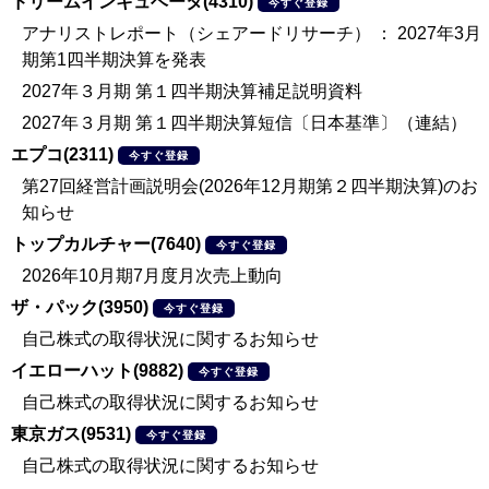
ドリームインキュベータ(4310)
今すぐ登録
アナリストレポート（シェアードリサーチ） ： 2027年3月
期第1四半期決算を発表
2027年３月期 第１四半期決算補足説明資料
2027年３月期 第１四半期決算短信〔日本基準〕（連結）
エプコ(2311)
今すぐ登録
第27回経営計画説明会(2026年12月期第２四半期決算)のお
知らせ
トップカルチャー(7640)
今すぐ登録
2026年10月期7月度月次売上動向
ザ・パック(3950)
今すぐ登録
自己株式の取得状況に関するお知らせ
イエローハット(9882)
今すぐ登録
自己株式の取得状況に関するお知らせ
東京ガス(9531)
今すぐ登録
自己株式の取得状況に関するお知らせ