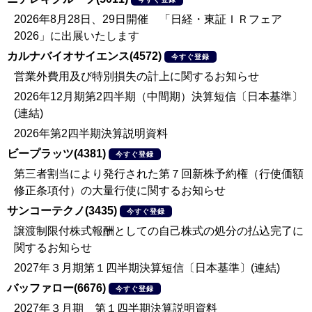
2026年8月28日、29日開催 「日経・東証ＩＲフェア
2026」に出展いたします
カルナバイオサイエンス(4572)
今すぐ登録
営業外費用及び特別損失の計上に関するお知らせ
2026年12月期第2四半期（中間期）決算短信〔日本基準〕
(連結)
2026年第2四半期決算説明資料
ビープラッツ(4381)
今すぐ登録
第三者割当により発行された第７回新株予約権（行使価額
修正条項付）の大量行使に関するお知らせ
サンコーテクノ(3435)
今すぐ登録
譲渡制限付株式報酬としての自己株式の処分の払込完了に
関するお知らせ
2027年３月期第１四半期決算短信〔日本基準〕(連結)
バッファロー(6676)
今すぐ登録
2027年３月期 第１四半期決算説明資料