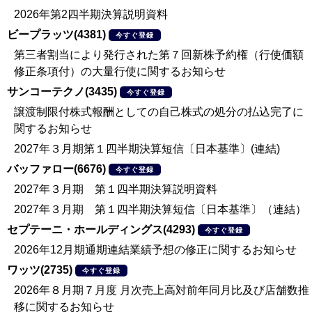
2026年第2四半期決算説明資料
ビープラッツ(4381)
今すぐ登録
第三者割当により発行された第７回新株予約権（行使価額
修正条項付）の大量行使に関するお知らせ
サンコーテクノ(3435)
今すぐ登録
譲渡制限付株式報酬としての自己株式の処分の払込完了に
関するお知らせ
2027年３月期第１四半期決算短信〔日本基準〕(連結)
バッファロー(6676)
今すぐ登録
2027年３月期 第１四半期決算説明資料
2027年３月期 第１四半期決算短信〔日本基準〕（連結）
セプテーニ・ホールディングス(4293)
今すぐ登録
2026年12月期通期連結業績予想の修正に関するお知らせ
ワッツ(2735)
今すぐ登録
2026年８月期７月度 月次売上高対前年同月比及び店舗数推
移に関するお知らせ