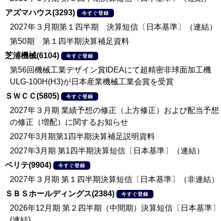
アズマハウス(3293)
今すぐ登録
2027年３月期第１四半期 決算短信〔日本基準〕（連結）
第50期 第１四半期決算補足資料
芝浦機械(6104)
今すぐ登録
第56回機械工業デザイン賞IDEAにて超精密非球面加工機
ULG-100H(H3)が日本産業機械工業会賞を受賞
ＳＷＣＣ(5805)
今すぐ登録
2027年３月期 業績予想の修正（上方修正）および配当予想
の修正（増配）に関するお知らせ
2027年3月期第1四半期決算補足説明資料
2027年3月期 第1四半期決算短信〔日本基準〕（連結）
ベリテ(9904)
今すぐ登録
2027年３月期 第１四半期決算短信〔日本基準〕（非連結）
ＳＢＳホールディングス(2384)
今すぐ登録
2026年12月期 第２四半期（中間期）決算短信〔日本基準〕
(連結)