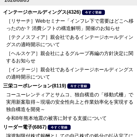
2026/08/05
インテージホールディングス(4326)
今すぐ登録
［リサーチ］Webセミナー「インフレ下で需要はどこへ移
ったのか？ 消費シフトの構造解明」開催のお知らせ
［テクノスフィア］親会社であるインテージホールディン
グスの適時開示について
［ヘルスケア］親会社によるグループ再編の方針決定に関
するお知らせ
［インテージ］親会社であるインテージホールディングス
の適時開示について
三栄コーポレーション(8119)
今すぐ登録
コーユーレンティアとサムコ、独自構造の「移動式柵」で
実用新案取得～現場の安全性向上と作業効率化を実現する
独自構造を開発～
令和8年熊本地震の被害に対する支援について
リーダー電子(6867)
今すぐ登録
譲渡制限付株式報酬としての自己株式の処分の払込完了に