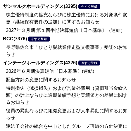
サンマルクホールディングス(3395)
今すぐ登録
株主優待制度の拡充ならびに株主優待における対象条件変
更（継続保有要件の追加）に関するお知らせ
2027年３月期 第１四半期決算短信〔日本基準〕（連結）
BCC(7376)
今すぐ登録
長野県佐久市「ひとり親就業伴走型支援事業」受託のお知
らせ
インテージホールディングス(4326)
今すぐ登録
2026年６月期決算短信〔日本基準〕(連結)
配当方針の変更に関するお知らせ
特別損失（減損損失）および営業外費用（貸倒引当金繰入
額）の計上ならびに通期業績予想と実績値との差異に関す
るお知らせ
役員の異動ならびに組織変更および人事異動に関するお知
らせ
連結子会社の統合を中心としたグループ再編の方針決定に