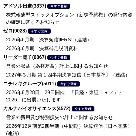
アドソル日進(3837)
今すぐ登録
株式報酬型ストックオプション（新株予約権）の発行内容
の確定に関するお知らせ
ゼロ(9028)
今すぐ登録
2026年6月期 決算短信[IFRS]（連結）
2026年6月期 決算補足説明資料
リーダー電子(6867)
今すぐ登録
営業外収益（為替差益）計上に関するお知らせ
2027年３月期 第１四半期決算短信〔日本基準〕（連結）
ニチレキグループ(5011)
今すぐ登録
2026年8月28日、29日開催 「日経・東証ＩＲフェア
2026」に出展いたします
カルナバイオサイエンス(4572)
今すぐ登録
営業外費用及び特別損失の計上に関するお知らせ
2026年12月期第2四半期（中間期）決算短信〔日本基準〕
(連結)