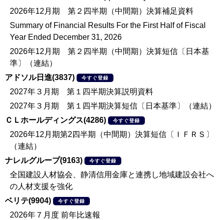
2026年12月期 第２四半期（中間期）決算補足資料
Summary of Financial Results For the First Half of Fiscal
Year Ended December 31, 2026
2026年12月期 第２四半期（中間期）決算短信〔日本基
準〕（連結）
アドソル日進(3837)
今すぐ登録
2027年３月期 第１四半期決算説明資料
2027年３月期 第１四半期決算短信〔日本基準〕（連結）
ＣＬホールディングス(4286)
今すぐ登録
2026年12月期第2四半期（中間期）決算短信〔ＩＦＲＳ〕
（連結）
ナレルグループ(9163)
今すぐ登録
全国建設人材協会、静清信用金庫と連携し地域建設会社へ
の人材支援を強化
ベリテ(9904)
今すぐ登録
2026年７月度 前年比速報