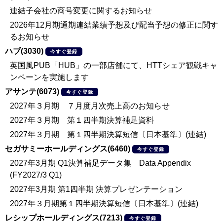
連結子会社の商号変更に関するお知らせ
2026年12月期通期連結業績予想及び配当予想の修正に関す
るお知らせ
ハブ(3030)
今すぐ登録
英国風PUB「HUB」の一部店舗にて、HTTシェア観戦キャ
ンペーンを実施します
アサンテ(6073)
今すぐ登録
2027年３月期 ７月度月次売上高のお知らせ
2027年３月期 第１四半期決算補足資料
2027年３月期 第１四半期決算短信〔日本基準〕(連結)
セガサミーホールディングス(6460)
今すぐ登録
2027年3月期 Q1決算補足データ集 Data Appendix
(FY2027/3 Q1)
2027年3月期 第1四半期 決算プレゼンテーション
2027年３月期第１四半期決算短信〔日本基準〕(連結)
レシップホールディングス(7213)
今すぐ登録