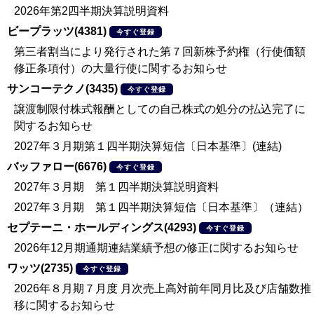
2026年第2四半期決算説明資料
ビープラッツ(4381)
今すぐ登録
第三者割当により発行された第７回新株予約権（行使価額
修正条項付）の大量行使に関するお知らせ
サンコーテクノ(3435)
今すぐ登録
譲渡制限付株式報酬としての自己株式の処分の払込完了に
関するお知らせ
2027年３月期第１四半期決算短信〔日本基準〕(連結)
バッファロー(6676)
今すぐ登録
2027年３月期 第１四半期決算説明資料
2027年３月期 第１四半期決算短信〔日本基準〕（連結）
セプテーニ・ホールディングス(4293)
今すぐ登録
2026年12月期通期連結業績予想の修正に関するお知らせ
ワッツ(2735)
今すぐ登録
2026年８月期７月度 月次売上高対前年同月比及び店舗数推
移に関するお知らせ