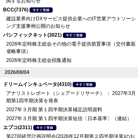
関するお知らせ
BCC(7376)
今すぐ登録
建設業界向けDXサービス提供企業へのIT営業アウトソーシ
ング支援事例公開のお知らせ
パシフィックネット(3021)
今すぐ登録
2026年定時株主総会その他の電子提供措置事項（交付書面
省略事項）
2026年定時株主総会招集通知
2026/08/04
ドリームインキュベータ(4310)
今すぐ登録
アナリストレポート（シェアードリサーチ） ： 2027年3月
期第1四半期決算を発表
2027年３月期 第１四半期決算補足説明資料
2027年３月期 第１四半期決算短信〔日本基準〕（連結）
エプコ(2311)
今すぐ登録
第27回経営計画説明会(2026年12月期第２四半期決算)のお