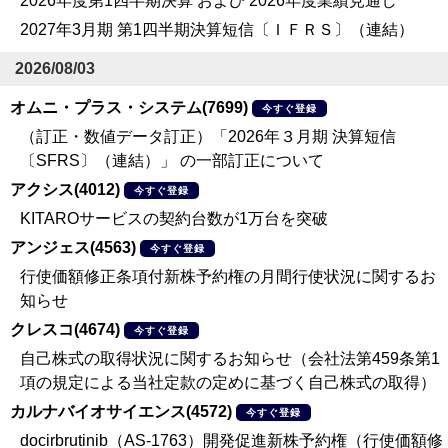
2026年度第1四半期決算 および 2026年度業績見通し
2027年3月期 第1四半期決算短信〔ＩＦＲＳ〕（連結）
2026/08/03
オムニ・プラス・システム(7699)
今すぐ登録
（訂正・数値データ訂正）「2026年３月期 決算短信
〔SFRS〕（連結）」 の一部訂正について
アクシス(4012)
今すぐ登録
KITAROサービスの契約台数が1万台を突破
アンジェス(4563)
今すぐ登録
行使価額修正条項付新株予約権の月間行使状況に関するお
知らせ
クレスコ(4674)
今すぐ登録
自己株式の取得状況に関するお知らせ（会社法第459条第1
項の規定による当社定款の定めに基づく自己株式の取得）
カルナバイオサイエンス(4572)
今すぐ登録
docirbrutinib（AS-1763）開発促進新株予約権（行使価額修