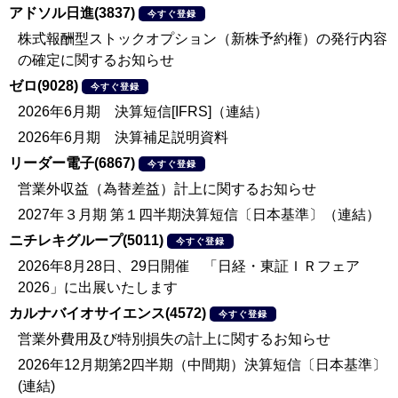
アドソル日進(3837)
今すぐ登録
株式報酬型ストックオプション（新株予約権）の発行内容
の確定に関するお知らせ
ゼロ(9028)
今すぐ登録
2026年6月期 決算短信[IFRS]（連結）
2026年6月期 決算補足説明資料
リーダー電子(6867)
今すぐ登録
営業外収益（為替差益）計上に関するお知らせ
2027年３月期 第１四半期決算短信〔日本基準〕（連結）
ニチレキグループ(5011)
今すぐ登録
2026年8月28日、29日開催 「日経・東証ＩＲフェア
2026」に出展いたします
カルナバイオサイエンス(4572)
今すぐ登録
営業外費用及び特別損失の計上に関するお知らせ
2026年12月期第2四半期（中間期）決算短信〔日本基準〕
(連結)