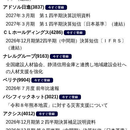
アドソル日進(3837)
今すぐ登録
2027年３月期 第１四半期決算説明資料
2027年３月期 第１四半期決算短信〔日本基準〕（連結）
ＣＬホールディングス(4286)
今すぐ登録
2026年12月期第2四半期（中間期）決算短信〔ＩＦＲＳ〕
（連結）
ナレルグループ(9163)
今すぐ登録
全国建設人材協会、静清信用金庫と連携し地域建設会社へ
の人材支援を強化
ベリテ(9904)
今すぐ登録
2026年７月度 前年比速報
パシフィックネット(3021)
今すぐ登録
「令和８年熊本地震」に対する災害支援について
アクシス(4012)
今すぐ登録
2026年12月期第２四半期決算補足説明資料