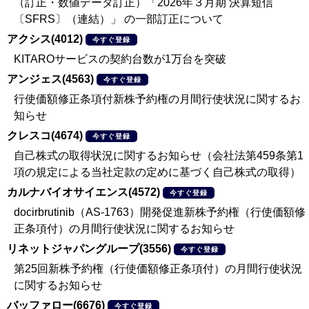
（訂正・数値データ訂正）「2026年３月期 決算短信
〔SFRS〕（連結）」 の一部訂正について
アクシス(4012)
今すぐ登録
KITAROサービスの契約台数が1万台を突破
アンジェス(4563)
今すぐ登録
行使価額修正条項付新株予約権の月間行使状況に関するお
知らせ
クレスコ(4674)
今すぐ登録
自己株式の取得状況に関するお知らせ（会社法第459条第1
項の規定による当社定款の定めに基づく自己株式の取得）
カルナバイオサイエンス(4572)
今すぐ登録
docirbrutinib（AS-1763）開発促進新株予約権（行使価額修
正条項付）の月間行使状況に関するお知らせ
リネットジャパングループ(3556)
今すぐ登録
第25回新株予約権（行使価額修正条項付）の月間行使状況
に関するお知らせ
バッファロー(6676)
今すぐ登録