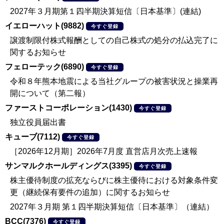
2027年３月期第１四半期決算短信〔日本基準〕(連結)
イエローハット(9882)
今すぐ登録
譲渡制限付株式報酬としての自己株式の処分の払込完了に
関するお知らせ
フェローテック(6890)
今すぐ登録
令和８年熊本地震による当社グループの被害状況と操業再
開について（第二報）
ファーストコーポレーション(1430)
今すぐ登録
独立役員届出書
キューブ(7112)
今すぐ登録
［2026年12月期］2026年7月度 直営店月次売上速報
サンマルクホールディングス(3395)
今すぐ登録
株主優待制度の拡充ならびに株主優待における対象条件変
更（継続保有要件の追加）に関するお知らせ
2027年３月期 第１四半期決算短信〔日本基準〕（連結）
BCC(7376)
今すぐ登録