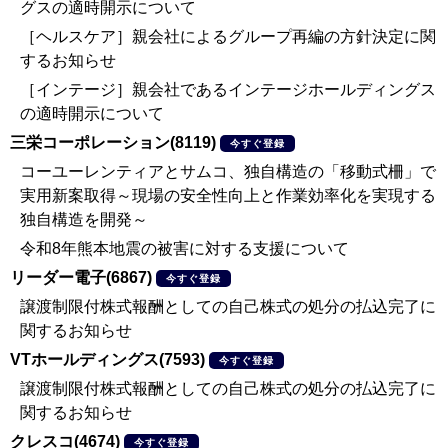
グスの適時開示について
［ヘルスケア］親会社によるグループ再編の方針決定に関
するお知らせ
［インテージ］親会社であるインテージホールディングス
の適時開示について
三栄コーポレーション(8119)
今すぐ登録
コーユーレンティアとサムコ、独自構造の「移動式柵」で
実用新案取得～現場の安全性向上と作業効率化を実現する
独自構造を開発～
令和8年熊本地震の被害に対する支援について
リーダー電子(6867)
今すぐ登録
譲渡制限付株式報酬としての自己株式の処分の払込完了に
関するお知らせ
VTホールディングス(7593)
今すぐ登録
譲渡制限付株式報酬としての自己株式の処分の払込完了に
関するお知らせ
クレスコ(4674)
今すぐ登録