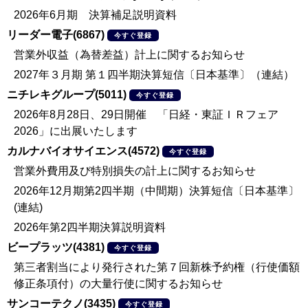
2026年6月期 決算補足説明資料
リーダー電子(6867)
今すぐ登録
営業外収益（為替差益）計上に関するお知らせ
2027年３月期 第１四半期決算短信〔日本基準〕（連結）
ニチレキグループ(5011)
今すぐ登録
2026年8月28日、29日開催 「日経・東証ＩＲフェア
2026」に出展いたします
カルナバイオサイエンス(4572)
今すぐ登録
営業外費用及び特別損失の計上に関するお知らせ
2026年12月期第2四半期（中間期）決算短信〔日本基準〕
(連結)
2026年第2四半期決算説明資料
ビープラッツ(4381)
今すぐ登録
第三者割当により発行された第７回新株予約権（行使価額
修正条項付）の大量行使に関するお知らせ
サンコーテクノ(3435)
今すぐ登録