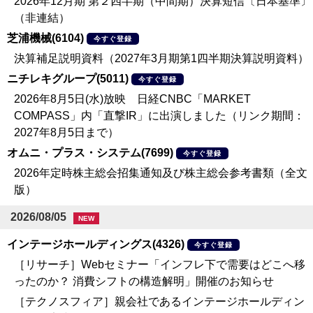
2026年12月期 第２四半期（中間期）決算短信〔日本基準〕
（非連結）
芝浦機械(6104)
今すぐ登録
決算補足説明資料（2027年3月期第1四半期決算説明資料）
ニチレキグループ(5011)
今すぐ登録
2026年8月5日(水)放映 日経CNBC「MARKET
COMPASS」内「直撃IR」に出演しました（リンク期間：
2027年8月5日まで）
オムニ・プラス・システム(7699)
今すぐ登録
2026年定時株主総会招集通知及び株主総会参考書類（全文
版）
2026/08/05
NEW
インテージホールディングス(4326)
今すぐ登録
［リサーチ］Webセミナー「インフレ下で需要はどこへ移
ったのか？ 消費シフトの構造解明」開催のお知らせ
［テクノスフィア］親会社であるインテージホールディン