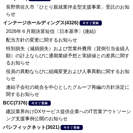
長野県佐久市「ひとり親就業伴走型支援事業」受託のお知
らせ
インテージホールディングス(4326)
今すぐ登録
2026年６月期決算短信〔日本基準〕(連結)
配当方針の変更に関するお知らせ
特別損失（減損損失）および営業外費用（貸倒引当金繰入
額）の計上ならびに通期業績予想と実績値との差異に関す
るお知らせ
役員の異動ならびに組織変更および人事異動に関するお知
らせ
連結子会社の統合を中心としたグループ再編の方針決定に
関するお知らせ
BCC(7376)
今すぐ登録
建設業界向けDXサービス提供企業へのIT営業アウトソーシ
ング支援事例公開のお知らせ
パシフィックネット(3021)
今すぐ登録