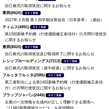
自己株式の取得状況に関するお知らせ
東祥(8920)
今すぐ登録
2027年３月期 第１四半期決算短信〔日本基準〕（連結）
ティムス(4891)
今すぐ登録
第10回新株予約権（行使価額修正条項付）の月間行使状況
に関するお知らせ
東祥(8920)
今すぐ登録
自己株式の取得状況及び取得終了に関するお知らせ
レシップホールディングス(7213)
今すぐ登録
自己株式の取得状況（途中経過）に関するお知らせ
フルッタフルッタ(2586)
今すぐ登録
第三者割当による第14回新株予約権（行使価額修正条項
付）の月間行使状況に関するお知らせ
プラップジャパン(2449)
今すぐ登録
企業の一次情報を生成AIが正しく理解できる環境へ
「LLMO基盤構築サービス」を提供開始