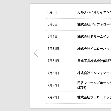
お知らせ
8月6日
カルナバイオサイエンス株
2026/08/07
NEW
レント(372A)
今すぐ登録
8/3
カバー(5253)の掲載を開始いたしま
8月6日
株式会社バッファロー(66
静銀リース株式会社との業務提携に
8/3
日本テクノ・ラボ(3849)の掲載を開
「熊本中央センター」 新規開設の
8月4日
株式会社ドリームインキュ
7/1
ゴルフ・ドゥ(3032)の掲載を開始い
エプコ(2311)
今すぐ登録
これまで開催した、個人投資家向け
自己株式の取得および自己株式立会外
5/21
梅の花グループ(7604)の掲載を開
7月31日
株式会社イエローハット(
ＳＷＣＣ(5805)
今すぐ登録
～ 戦略的グローバルＩＲのご案内 
コーポレート・ガバナンスに関する報告書 
7月31日
日進工具株式会社(6157
今後のスケジュールにつきましては
【ニュースリリース】「WEB
オープンアップグループ(2154)
【ご提案書】戦略的グローバ
今すぐ登録
2026年6月期 通期決算説明資料
7月31日
株式会社インフォマート(
京写(6837)
今すぐ登録
円谷フィールズホール
7月27日
2027年３月期第1四半期 決算補足資
新規掲載企業
(2767)
2027年３月期第１四半期決算短信〔
7月22日
株式会社フェローテック(
東テク(9960)
今すぐ登録
2027年３月期 第１四半期決算短信
東テクグループ 2027年3月期 第1