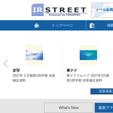
メール会員
トップページ
掲
京写
東テク
資
2027年３月期第1四半期 決算
東テクグループ 2027年3月期
補足資料
第1四半期 決算補足資料
決算発表
What's New
最新ア