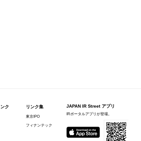
〕（連結）
期）決算短信〔日本基準〕（連結）
ビーヒル就労支援機構の株式取得に関するお知らせ
）決算短信〔ＩＦＲＳ〕(連結)
料
らせ
資料
JAPAN IR Street アプリ
リンク
リンク集
〔日本基準〕(連結)
IRポータルアプリが登場。
東京IPO
フィナンテック
） 決算短信〔日本基準〕(連結)