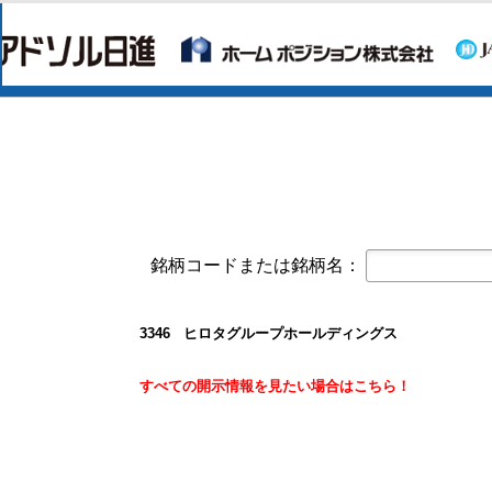
日本精密(7771)
今すぐ登録
令和９年３月期 第１四半期決算短信
クレスコ(4674)
今すぐ登録
譲渡制限付株式報酬としての自己株
白銅(7637)
今すぐ登録
業績予想および配当予想の修正に関
2027年3月期 第1四半期決算説明資
2027年3月期第1四半期決算短信〔
オープンアップグループ(2154)
銘柄コードまたは銘柄名：
今すぐ登録
剰余金の配当に関するお知らせ
すららネット(3998)
今すぐ登録
3346 ヒロタグループホールディングス
2026年12月期 第２四半期決算補
通期連結業績予想の修正に関するお
すべての開示情報を見たい場合はこちら！
2026年12月期 第２四半期（中間
リガク・ホールディングス(268A)
今すぐ登録
2026年12月期第2四半期決算説明資
オープンアップグループ(2154)
今すぐ登録