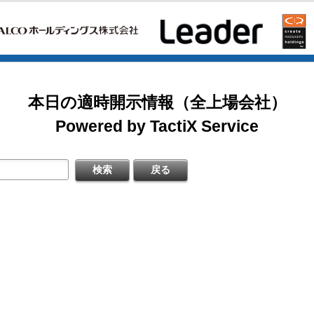
〔日本基準〕(連結)
掲載開始日：8/3
日本テクノ・ラボ（3849：アンビシャス）
式の処分の払込完了に関するお知らせ
本日の適時開示情報（全上場会社）
掲載開始日：7/1
するお知らせ
ゴルフ・ドゥ（3032：ネクスト）
Powered by TactiX Service
料
日本基準〕（連結）
掲載開始日：5/21
梅の花グループ（7604：スタンダード）
足説明資料
知らせ
期）決算短信〔日本基準〕(連結)
料