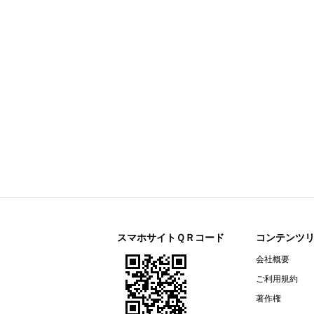
2026年６月期 決算短信〔ＩＦＲＳ
ザ・パック(3950)
今すぐ登録
2026年12月期第２四半期（中間
リネットジャパングループ(3556)
今すぐ登録
（開示事項の経過）株式会社マック
リガク・ホールディングス(268A)
今すぐ登録
2026年12月期第２四半期（中間期
エプコ(2311)
今すぐ登録
2026年12月期第2四半期決算説明資
オカダアイヨン(6294)
今すぐ登録
自己株式の取得枠設定に関するお知
ＰＣＩホールディングス(3918)
今すぐ登録
2027年３月期 第１四半期決算説明
スマホサイトＱＲコード
コンテンツ
2027年３月期 第１四半期決算短信
会社概要
エプコ(2311)
今すぐ登録
ご利用規約
2026年12月期第２四半期（中間期
著作権
ロイヤルホールディングス(8179)
今すぐ登録