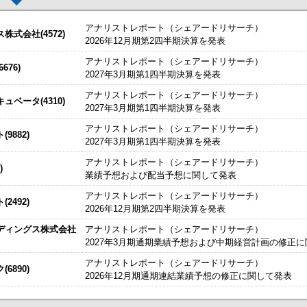
アナリストレポート（シェアードリサーチ）
式会社(4572)
2026年12月期第2四半期決算を発表
アナリストレポート（シェアードリサーチ）
した。
今すぐ登録
76)
2027年3月期第1四半期決算を発表
関するお知らせ
始いたしました。
今すぐ登録
お知らせ
アナリストレポート（シェアードリサーチ）
ベータ(4310)
2027年3月期第1四半期決算を発表
たしました。
今すぐ登録
IRセミナーやオンラインIRセミナーの内容を動画にてご覧いた
買付取引（ToSTNeT-３）による自己株式の買付けの決定に関するお知らせ
アナリストレポート（シェアードリサーチ）
始いたしました。
9882)
今すぐ登録
2027年3月期第1四半期決算を発表
～
アナリストレポート（シェアードリサーチ）
2026/08/07
)
、こちらよりご確認ください。
海外IRサービス」提供開始！
～海外機関投資家とのWEBスモールミー
業績予想および配当予想に関して発表
ルＩＲのご提案
アナリストレポート（シェアードリサーチ）
2492)
2026年12月期第2四半期決算を発表
ディングス株式会社
アナリストレポート（シェアードリサーチ）
料
2027年3月期通期業績予想および中期経営計画の修正
日本基準〕(連結)
アナリストレポート（シェアードリサーチ）
6890)
2026年12月期通期連結業績予想の修正に関して発表
［日本基準］(連結)
掲載開始日：8/3
カバー（5253：グロース）
四半期 決算補足資料