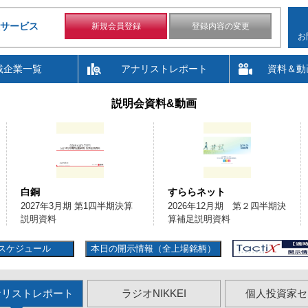
サービス
新規会員登録
登録内容の変更
お
載企業一覧
アナリストレポート
資料＆動
説明会資料&動画
白銅
すららネット
2027年3月期 第1四半期決算
2026年12月期 第２四半期決
説明資料
算補足説明資料
スケジュール
本日の開示情報（全上場銘柄）
ナリストレポート
ラジオNIKKEI
個人投資家セ