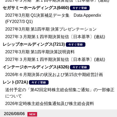
2027年３月期 第１四半期決算短信〔日本基準〕(連結)
セガサミーホールディングス(6460)
今すぐ登録
2027年3月期 Q1決算補足データ集 Data Appendix
(FY2027/3 Q1)
2027年3月期 第1四半期 決算プレゼンテーション
2027年３月期第１四半期決算短信〔日本基準〕(連結)
レシップホールディングス(7213)
今すぐ登録
2027年3月期 第1四半期決算説明資料
2027年３月期第１四半期決算短信〔日本基準〕(連結)
インテージホールディングス(4326)
今すぐ登録
2026年６月期決算の状況および第15次中期経営計画
レント(372A)
今すぐ登録
送付予定の「第42回定時株主総会招集ご通知」の一部修正
について
2026年定時株主総会招集通知及び株主総会資料
2026/08/06
NEW