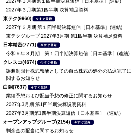
2027年３月期第１四半期決算短信〔日本基準〕(連結)
2027年３月期第1四半期 決算補足資料
東テク(9960)
今すぐ登録
2027年３月期 第１四半期決算短信［日本基準］(連結)
東テクグループ 2027年3月期 第1四半期 決算補足資料
日本精密(7771)
今すぐ登録
令和９年３月期 第１四半期決算短信〔日本基準〕(連結)
クレスコ(4674)
今すぐ登録
譲渡制限付株式報酬としての自己株式の処分の払込完了に
関するお知らせ
白銅(7637)
今すぐ登録
業績予想および配当予想の修正に関するお知らせ
2027年3月期 第1四半期決算説明資料
2027年3月期第1四半期決算短信〔日本基準〕（連結）
オープンアップグループ(2154)
今すぐ登録
剰余金の配当に関するお知らせ