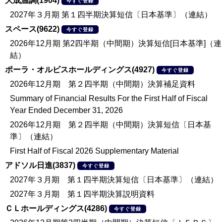
大成温調(1904)
今すぐ登録
2027年３月期 第１四半期決算短信〔日本基準〕（連結）
スペース(9622)
今すぐ登録
2026年12月期 第2四半期（中間期）決算短信[日本基準]（連
結）
ポーラ・オルビスホールディングス(4927)
今すぐ登録
2026年12月期 第２四半期（中間期）決算補足資料
Summary of Financial Results For the First Half of Fiscal
Year Ended December 31, 2026
2026年12月期 第２四半期（中間期）決算短信〔日本基
準〕（連結）
First Half of Fiscal 2026 Supplementary Material
アドソル日進(3837)
今すぐ登録
2027年３月期 第１四半期決算短信〔日本基準〕（連結）
2027年３月期 第１四半期決算説明資料
ＣＬホールディングス(4286)
今すぐ登録