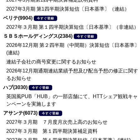
2027年3月期 第1四半期決算短信〔日本基準〕（連結）
ベリテ(9904)
今すぐ登録
2027年３月期 第１四半期決算短信〔日本基準〕（非連結）
ＳＢＳホールディングス(2384)
今すぐ登録
2026年12月期 第２四半期（中間期）決算短信〔日本基準〕
(連結)
連結子会社の商号変更に関するお知らせ
2026年12月期通期連結業績予想及び配当予想の修正に関す
るお知らせ
ハブ(3030)
今すぐ登録
英国風PUB「HUB」の一部店舗にて、HTTシェア観戦キャ
ンペーンを実施します
アサンテ(6073)
今すぐ登録
2027年３月期 ７月度月次売上高のお知らせ
2027年３月期 第１四半期決算補足資料