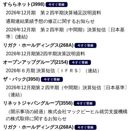
すららネット(3998)
今すぐ登録
2026年12月期 第２四半期決算補足説明資料
通期連結業績予想の修正に関するお知らせ
2026年12月期 第２四半期（中間期）決算短信〔日本基
準〕(連結)
リガク・ホールディングス(268A)
今すぐ登録
2026年12月期第2四半期決算説明資料
オープンアップグループ(2154)
今すぐ登録
2026年６月期 決算短信〔ＩＦＲＳ〕（連結）
ザ・パック(3950)
今すぐ登録
2026年12月期第２四半期（中間期）決算短信〔日本基準〕
（連結）
リネットジャパングループ(3556)
今すぐ登録
（開示事項の経過）株式会社マックビーヒル就労支援機構
の株式取得に関するお知らせ
リガク・ホールディングス(268A)
今すぐ登録