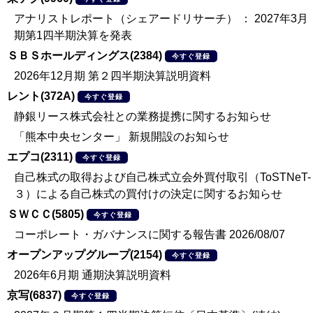
アナリストレポート（シェアードリサーチ） ： 2027年3月
期第1四半期決算を発表
ＳＢＳホールディングス(2384)
今すぐ登録
2026年12月期 第２四半期決算説明資料
レント(372A)
今すぐ登録
静銀リース株式会社との業務提携に関するお知らせ
「熊本中央センター」 新規開設のお知らせ
エプコ(2311)
今すぐ登録
自己株式の取得および自己株式立会外買付取引（ToSTNeT-
３）による自己株式の買付けの決定に関するお知らせ
ＳＷＣＣ(5805)
今すぐ登録
コーポレート・ガバナンスに関する報告書 2026/08/07
オープンアップグループ(2154)
今すぐ登録
2026年6月期 通期決算説明資料
京写(6837)
今すぐ登録