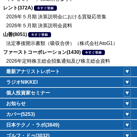
レント(372A)
今すぐ登録
2026年５月期 決算説明会における質疑応答集
2026年５月期 決算説明会資料
山善(8051)
今すぐ登録
法定事後開示書類（吸収合併）（株式会社AtoG1）
ファーストコーポレーション(1430)
今すぐ登録
2026年定時株主総会招集通知及び株主総会資料
最新アナリストレポート
ラジオNIKKEI
個人投資家セミナー
お知らせ
カバー(5253)
日本テクノ・ラボ(3849)
ゴルフ・ドゥ(3032)