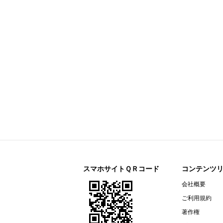
今すぐ登録
剰余金の配当に関するお知らせ
すららネット(3998)
今すぐ登録
2026年12月期 第２四半期決算補
通期連結業績予想の修正に関するお
2026年12月期 第２四半期（中間
リガク・ホールディングス(268A)
今すぐ登録
2026年12月期第2四半期決算説明資
オープンアップグループ(2154)
今すぐ登録
2026年６月期 決算短信〔ＩＦＲＳ
ザ・パック(3950)
今すぐ登録
2026年12月期第２四半期（中間
リネットジャパングループ(3556)
今すぐ登録
（開示事項の経過）株式会社マック
スマホサイトＱＲコード
コンテンツ
リガク・ホールディングス(268A)
会社概要
今すぐ登録
2026年12月期第２四半期（中間期
ご利用規約
エプコ(2311)
今すぐ登録
著作権
2026年12月期第2四半期決算説明資