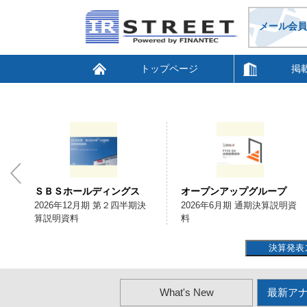
メール会員
トップページ
掲
ＳＢＳホールディングス
オープンアップグループ
会
2026年12月期 第２四半期決
2026年6月期 通期決算説明資
算説明資料
料
決算発表
What's New
最新ア