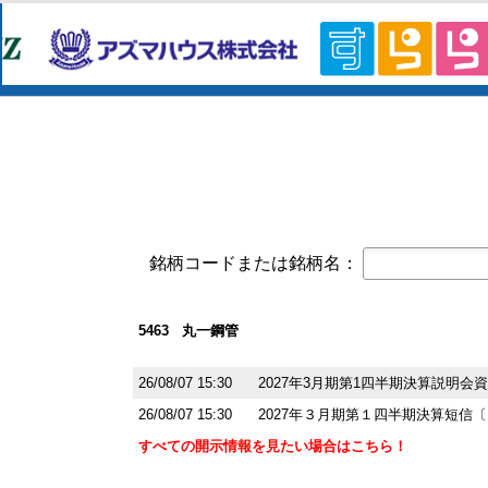
コーポレート・ガバナンスに関する報告書 
オープンアップグループ(2154)
今すぐ登録
2026年6月期 通期決算説明資料
京写(6837)
今すぐ登録
2027年３月期第１四半期決算短信〔
2027年３月期第1四半期 決算補足資
東テク(9960)
今すぐ登録
2027年３月期 第１四半期決算短信
東テクグループ 2027年3月期 第1
銘柄コードまたは銘柄名：
日本精密(7771)
今すぐ登録
令和９年３月期 第１四半期決算短信
クレスコ(4674)
今すぐ登録
5463 丸一鋼管
譲渡制限付株式報酬としての自己株
白銅(7637)
26/08/07 15:30
2027年3月期第1四半期決算説明会
今すぐ登録
業績予想および配当予想の修正に関
26/08/07 15:30
2027年３月期第１四半期決算短信〔
2027年3月期 第1四半期決算説明資
すべての開示情報を見たい場合はこちら！
2027年3月期第1四半期決算短信〔
オープンアップグループ(2154)