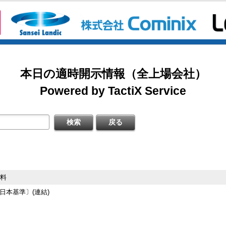
2026/08/07
掲載開始日：8/3
日本テクノ・ラボ（3849：アンビシャス）
日本基準〕(連結)
料
本日の適時開示情報（全上場会社）
掲載開始日：7/1
ゴルフ・ドゥ（3032：ネクスト）
Powered by TactiX Service
［日本基準］(連結)
四半期 決算補足資料
掲載開始日：5/21
梅の花グループ（7604：スタンダード）
〔日本基準〕(連結)
式の処分の払込完了に関するお知らせ
資料
するお知らせ
日本基準〕(連結)
料
日本基準〕（連結）