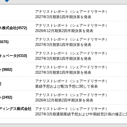
アナリストレポート（シェアードリサーチ）
2027年3月期第1四半期決算を発表
アナリストレポート（シェアードリサーチ）
した。
今すぐ登録
式会社(4572)
2026年12月期第2四半期決算を発表
始いたしました。
今すぐ登録
アナリストレポート（シェアードリサーチ）
76)
2027年3月期第1四半期決算を発表
たしました。
説明資料
今すぐ登録
IRセミナーやオンラインIRセミナーの内容を動画にてご覧いた
アナリストレポート（シェアードリサーチ）
始いたしました。
ベータ(4310)
今すぐ登録
2027年3月期第1四半期決算を発表
チ） ： 2027年3月期第1四半期決算を発表
～
アナリストレポート（シェアードリサーチ）
9882)
、こちらよりご確認ください。
海外IRサービス」提供開始！
～海外機関投資家とのWEBスモールミー
2027年3月期第1四半期決算を発表
資料
ルＩＲのご提案
アナリストレポート（シェアードリサーチ）
)
業績予想および配当予想に関して発表
関するお知らせ
アナリストレポート（シェアードリサーチ）
2492)
お知らせ
2026年12月期第2四半期決算を発表
ディングス株式会社
アナリストレポート（シェアードリサーチ）
買付取引（ToSTNeT-３）による自己株式の買付けの決定に関するお知らせ
2027年3月期通期業績予想および中期経営計画の修正
掲載開始日：8/3
カバー（5253：グロース）