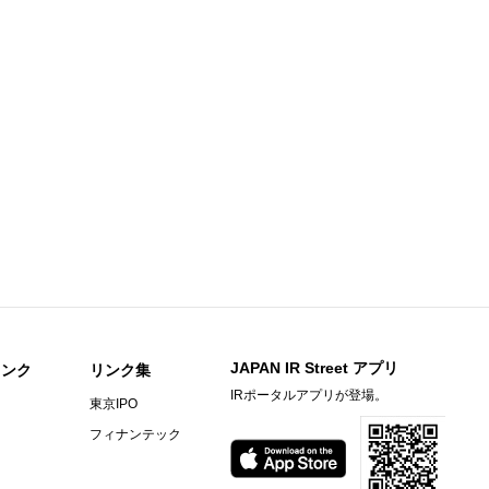
足説明資料
知らせ
期）決算短信〔日本基準〕(連結)
料
〕（連結）
期）決算短信〔日本基準〕（連結）
ビーヒル就労支援機構の株式取得に関するお知らせ
JAPAN IR Street アプリ
リンク
リンク集
IRポータルアプリが登場。
東京IPO
）決算短信〔ＩＦＲＳ〕(連結)
フィナンテック
料