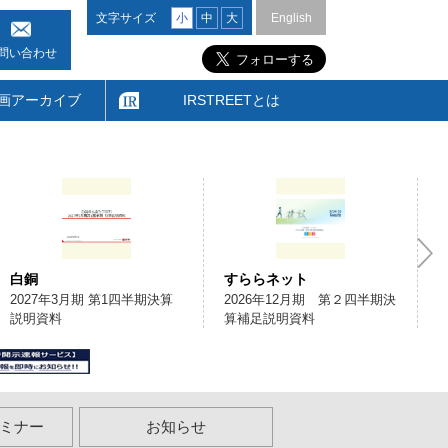
文字サイズ
小
中
大
English
問い合わせ
画アーカイブ
IRSTREETとは
白銅
すららネット
2027年3月期 第1四半期決算
2026年12月期 第２四半期決
説明資料
算補足説明資料
ミナー
お知らせ