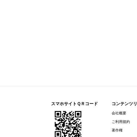
今すぐ登録
剰余金の配当に関するお知らせ
すららネット(3998)
今すぐ登録
2026年12月期 第２四半期決算補
通期連結業績予想の修正に関するお
2026年12月期 第２四半期（中間
リガク・ホールディングス(268A)
今すぐ登録
2026年12月期第2四半期決算説明資
オープンアップグループ(2154)
今すぐ登録
2026年６月期 決算短信〔ＩＦＲＳ
ザ・パック(3950)
今すぐ登録
2026年12月期第２四半期（中間
リネットジャパングループ(3556)
今すぐ登録
（開示事項の経過）株式会社マック
スマホサイトＱＲコード
コンテンツ
リガク・ホールディングス(268A)
会社概要
今すぐ登録
2026年12月期第２四半期（中間期
ご利用規約
エプコ(2311)
今すぐ登録
著作権
2026年12月期第2四半期決算説明資