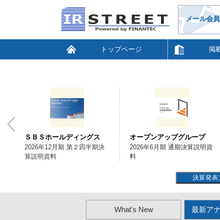
メール会員
トップページ
掲
ＳＢＳホールディングス
オープンアップグループ
会
2026年12月期 第２四半期決
2026年6月期 通期決算説明資
算説明資料
料
決算発表
What's New
最新ア