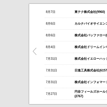
お知らせ
8月7日
東テク株式会社(9960)
2026/08/07
NEW
オープンアップグループ(2154)
今すぐ登録
8/3
カバー(5253)の掲載を開始いたしま
8月6日
カルナバイオサイエンス株
2026年6月期 通期決算説明会 動画
8/3
日本テクノ・ラボ(3849)の掲載を開
リーダー電子(6867)
今すぐ登録
8月6日
株式会社バッファロー(66
7/1
ゴルフ・ドゥ(3032)の掲載を開始い
2027年３月期第１四半期 決算補足
これまで開催した、個人投資家向け
東テク(9960)
5/21
梅の花グループ(7604)の掲載を開
8月4日
株式会社ドリームインキュ
今すぐ登録
アナリストレポート（シェアードリサー
～ 戦略的グローバルＩＲのご案内 
7月31日
ＳＢＳホールディングス(2384)
株式会社イエローハット(
今すぐ登録
今後のスケジュールにつきましては
【ニュースリリース】「WEB
2026年12月期 第２四半期決算説明
【ご提案書】戦略的グローバ
7月31日
日進工具株式会社(6157
レント(372A)
今すぐ登録
静銀リース株式会社との業務提携に
7月31日
株式会社インフォマート(
「熊本中央センター」 新規開設の
新規掲載企業
エプコ(2311)
今すぐ登録
円谷フィールズホール
7月27日
自己株式の取得および自己株式立会外
(2767)
ＳＷＣＣ(5805)
今すぐ登録