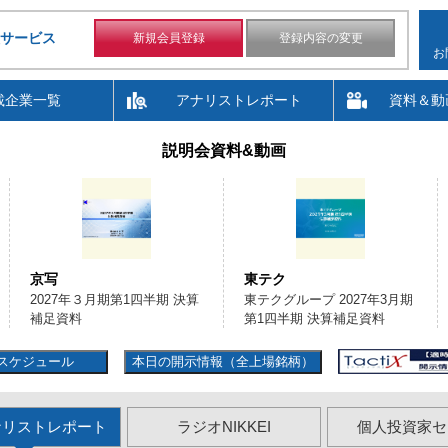
サービス
新規会員登録
登録内容の変更
お
載企業一覧
アナリストレポート
資料＆動
説明会資料&動画
京写
東テク
2027年３月期第1四半期 決算
東テクグループ 2027年3月期
補足資料
第1四半期 決算補足資料
スケジュール
本日の開示情報（全上場銘柄）
ナリストレポート
ラジオNIKKEI
個人投資家セ