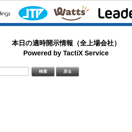
料
掲載開始日：8/3
日本基準〕(連結)
カバー（5253：グロース）
［日本基準］(連結)
本日の適時開示情報（全上場会社）
掲載開始日：7/1
四半期 決算補足資料
ゴルフ・ドゥ（3032：ネクスト）
Powered by TactiX Service
〔日本基準〕(連結)
掲載開始日：5/21
梅の花グループ（7604：スタンダード）
式の処分の払込完了に関するお知らせ
するお知らせ
料
日本基準〕（連結）