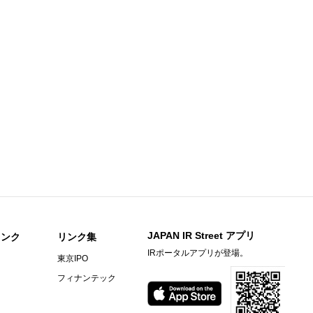
足説明資料
知らせ
期）決算短信〔日本基準〕(連結)
料
〕（連結）
期）決算短信〔日本基準〕（連結）
ビーヒル就労支援機構の株式取得に関するお知らせ
）決算短信〔ＩＦＲＳ〕(連結)
JAPAN IR Street アプリ
リンク
リンク集
IRポータルアプリが登場。
東京IPO
料
フィナンテック
らせ