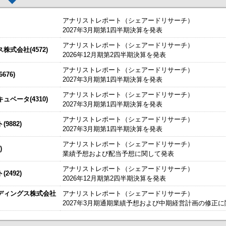
アナリストレポート（シェアードリサーチ）
2027年3月期第1四半期決算を発表
アナリストレポート（シェアードリサーチ）
した。
今すぐ登録
式会社(4572)
2026年12月期第2四半期決算を発表
説明資料
始いたしました。
今すぐ登録
アナリストレポート（シェアードリサーチ）
76)
2027年3月期第1四半期決算を発表
たしました。
チ） ： 2027年3月期第1四半期決算を発表
今すぐ登録
IRセミナーやオンラインIRセミナーの内容を動画にてご覧いた
アナリストレポート（シェアードリサーチ）
始いたしました。
ベータ(4310)
今すぐ登録
2027年3月期第1四半期決算を発表
資料
～
アナリストレポート（シェアードリサーチ）
9882)
、こちらよりご確認ください。
海外IRサービス」提供開始！
～海外機関投資家とのWEBスモールミー
2027年3月期第1四半期決算を発表
関するお知らせ
ルＩＲのご提案
アナリストレポート（シェアードリサーチ）
お知らせ
)
業績予想および配当予想に関して発表
アナリストレポート（シェアードリサーチ）
2492)
買付取引（ToSTNeT-３）による自己株式の買付けの決定に関するお知らせ
2026年12月期第2四半期決算を発表
ディングス株式会社
アナリストレポート（シェアードリサーチ）
2026/08/07
2027年3月期通期業績予想および中期経営計画の修正
掲載開始日：8/3
日本テクノ・ラボ（3849：アンビシャス）