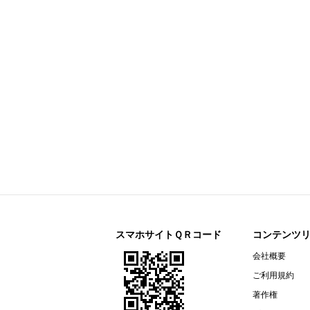
今すぐ登録
2026年12月期 第２四半期決算補
通期連結業績予想の修正に関するお
2026年12月期 第２四半期（中間
リガク・ホールディングス(268A)
今すぐ登録
2026年12月期第2四半期決算説明資
オープンアップグループ(2154)
今すぐ登録
2026年６月期 決算短信〔ＩＦＲＳ
ザ・パック(3950)
今すぐ登録
2026年12月期第２四半期（中間
リネットジャパングループ(3556)
今すぐ登録
（開示事項の経過）株式会社マック
リガク・ホールディングス(268A)
今すぐ登録
2026年12月期第２四半期（中間期
スマホサイトＱＲコード
コンテンツ
エプコ(2311)
会社概要
今すぐ登録
2026年12月期第2四半期決算説明資
ご利用規約
オカダアイヨン(6294)
今すぐ登録
著作権
自己株式の取得枠設定に関するお知