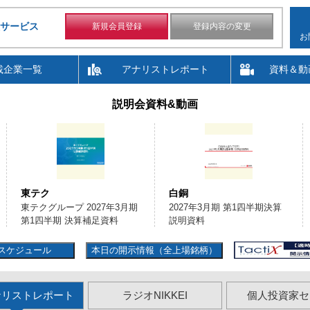
サービス
新規会員登録
登録内容の変更
お
載企業一覧
アナリストレポート
資料＆動
説明会資料&動画
東テク
白銅
東テクグループ 2027年3月期
2027年3月期 第1四半期決算
第1四半期 決算補足資料
説明資料
スケジュール
本日の開示情報（全上場銘柄）
ナリストレポート
ラジオNIKKEI
個人投資家セ