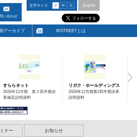
文字サイズ
小
中
大
English
問い合わせ
画アーカイブ
IRSTREETとは
すららネット
リガク・ホールディングス
2026年12月期 第２四半期決
2026年12月期第2四半期決算
算補足説明資料
説明資料
ミナー
お知らせ