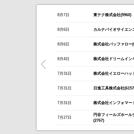
お知らせ
8月7日
東テク株式会社(9960)
2026/08/07
NEW
リーダー電子(6867)
今すぐ登録
8/3
カバー(5253)の掲載を開始いたしま
8月6日
カルナバイオサイエンス株
2027年３月期第１四半期 決算補足
8/3
日本テクノ・ラボ(3849)の掲載を開
東テク(9960)
今すぐ登録
8月6日
株式会社バッファロー(66
7/1
ゴルフ・ドゥ(3032)の掲載を開始い
アナリストレポート（シェアードリサー
これまで開催した、個人投資家向け
ＳＢＳホールディングス(2384)
5/21
梅の花グループ(7604)の掲載を開
8月4日
株式会社ドリームインキュ
今すぐ登録
2026年12月期 第２四半期決算説明
～ 戦略的グローバルＩＲのご案内 
7月31日
レント(372A)
株式会社イエローハット(
今すぐ登録
今後のスケジュールにつきましては
【ニュースリリース】「WEB
静銀リース株式会社との業務提携に
【ご提案書】戦略的グローバ
「熊本中央センター」 新規開設の
7月31日
日進工具株式会社(6157
エプコ(2311)
今すぐ登録
7月31日
株式会社インフォマート(
自己株式の取得および自己株式立会外
新規掲載企業
ＳＷＣＣ(5805)
今すぐ登録
円谷フィールズホール
7月27日
コーポレート・ガバナンスに関する報告書 
(2767)
オープンアップグループ(2154)
今すぐ登録