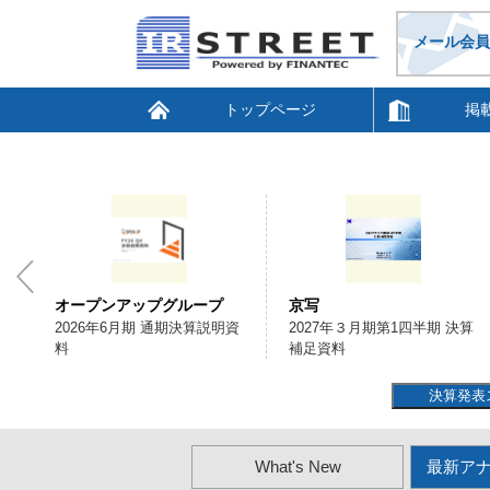
メール会員
トップページ
掲
オープンアップグループ
京写
2026年6月期 通期決算説明資
2027年３月期第1四半期 決算
料
補足資料
決算発表
What's New
最新ア