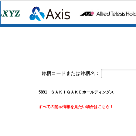
2026年6月期 通期決算説明資料
京写(6837)
今すぐ登録
2027年３月期第1四半期 決算補足資
2027年３月期第１四半期決算短信〔
東テク(9960)
今すぐ登録
2027年３月期 第１四半期決算短信
東テクグループ 2027年3月期 第1
日本精密(7771)
今すぐ登録
令和９年３月期 第１四半期決算短信
銘柄コードまたは銘柄名：
クレスコ(4674)
今すぐ登録
譲渡制限付株式報酬としての自己株
白銅(7637)
今すぐ登録
5891 ＳＡＫＩＧＡＫＥホールディングス
業績予想および配当予想の修正に関
2027年3月期 第1四半期決算説明資
すべての開示情報を見たい場合はこちら！
2027年3月期第1四半期決算短信〔
オープンアップグループ(2154)
今すぐ登録
剰余金の配当に関するお知らせ
すららネット(3998)