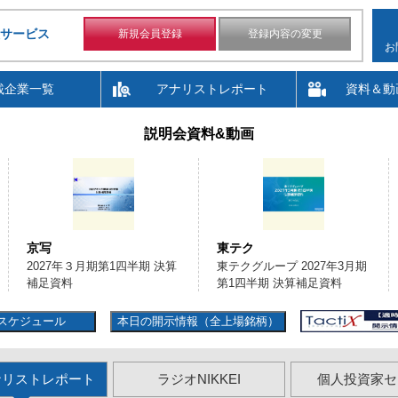
サービス
新規会員登録
登録内容の変更
お
載企業一覧
アナリストレポート
資料＆動
説明会資料&動画
京写
東テク
2027年３月期第1四半期 決算
東テクグループ 2027年3月期
補足資料
第1四半期 決算補足資料
スケジュール
本日の開示情報（全上場銘柄）
ナリストレポート
ラジオNIKKEI
個人投資家セ