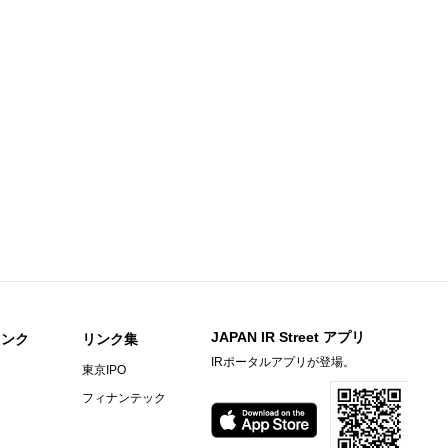
足説明資料
知らせ
期）決算短信〔日本基準〕(連結)
料
〕（連結）
期）決算短信〔日本基準〕（連結）
ビーヒル就労支援機構の株式取得に関するお知らせ
JAPAN IR Street アプリ
リンク
リンク集
IRポータルアプリが登場。
東京IPO
）決算短信〔ＩＦＲＳ〕(連結)
フィナンテック
料