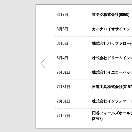
お知らせ
8月7日
東テク株式会社(9960)
2026/08/07
NEW
オープンアップグループ(2154)
今すぐ登録
8/3
カバー(5253)の掲載を開始いたしま
8月6日
カルナバイオサイエンス株
2026年6月期 通期決算説明会 動画
8/3
日本テクノ・ラボ(3849)の掲載を開
リーダー電子(6867)
今すぐ登録
8月6日
株式会社バッファロー(66
7/1
ゴルフ・ドゥ(3032)の掲載を開始い
2027年３月期第１四半期 決算補足
これまで開催した、個人投資家向け
東テク(9960)
5/21
梅の花グループ(7604)の掲載を開
8月4日
株式会社ドリームインキュ
今すぐ登録
アナリストレポート（シェアードリサー
～ 戦略的グローバルＩＲのご案内 
7月31日
ＳＢＳホールディングス(2384)
株式会社イエローハット(
今すぐ登録
今後のスケジュールにつきましては
【ニュースリリース】「WEB
2026年12月期 第２四半期決算説明
【ご提案書】戦略的グローバ
7月31日
日進工具株式会社(6157
レント(372A)
今すぐ登録
静銀リース株式会社との業務提携に
7月31日
株式会社インフォマート(
「熊本中央センター」 新規開設の
新規掲載企業
エプコ(2311)
今すぐ登録
円谷フィールズホール
7月27日
自己株式の取得および自己株式立会外
(2767)
ＳＷＣＣ(5805)
今すぐ登録