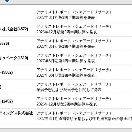
アナリストレポート（シェアードリサーチ）
2027年3月期第1四半期決算を発表
アナリストレポート（シェアードリサーチ）
した。
今すぐ登録
式会社(4572)
2026年12月期第2四半期決算を発表
始いたしました。
今すぐ登録
アナリストレポート（シェアードリサーチ）
76)
2027年3月期第1四半期決算を発表
たしました。
説明資料
今すぐ登録
IRセミナーやオンラインIRセミナーの内容を動画にてご覧いた
アナリストレポート（シェアードリサーチ）
始いたしました。
ベータ(4310)
今すぐ登録
2027年3月期第1四半期決算を発表
チ） ： 2027年3月期第1四半期決算を発表
～
アナリストレポート（シェアードリサーチ）
9882)
、こちらよりご確認ください。
海外IRサービス」提供開始！
～海外機関投資家とのWEBスモールミー
2027年3月期第1四半期決算を発表
資料
ルＩＲのご提案
アナリストレポート（シェアードリサーチ）
)
業績予想および配当予想に関して発表
関するお知らせ
アナリストレポート（シェアードリサーチ）
2492)
お知らせ
2026年12月期第2四半期決算を発表
ディングス株式会社
アナリストレポート（シェアードリサーチ）
買付取引（ToSTNeT-３）による自己株式の買付けの決定に関するお知らせ
2027年3月期通期業績予想および中期経営計画の修正
掲載開始日：8/3
日本テクノ・ラボ（3849：アンビシャス）