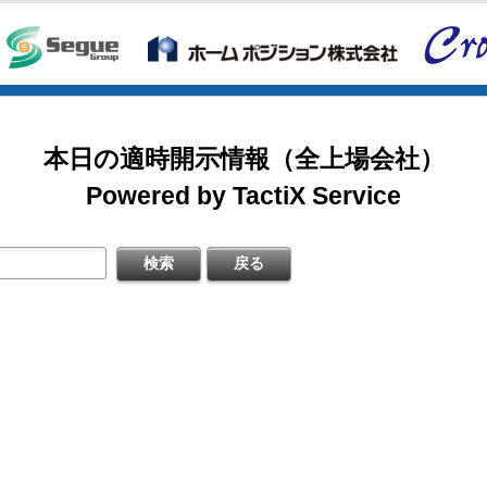
2026/08/07
掲載開始日：8/3
カバー（5253：グロース）
日本基準〕(連結)
料
本日の適時開示情報（全上場会社）
掲載開始日：7/1
ゴルフ・ドゥ（3032：ネクスト）
Powered by TactiX Service
［日本基準］(連結)
四半期 決算補足資料
掲載開始日：5/21
梅の花グループ（7604：スタンダード）
〔日本基準〕(連結)
式の処分の払込完了に関するお知らせ
するお知らせ
料
日本基準〕（連結）