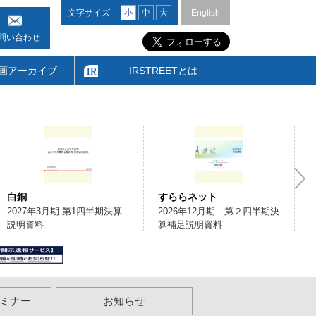
文字サイズ
小
中
大
English
問い合わせ
画アーカイブ
IRSTREETとは
白銅
すららネット
2027年3月期 第1四半期決算
2026年12月期 第２四半期決
説明資料
算補足説明資料
ミナー
お知らせ