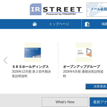
メール会員
トップページ
掲
ＳＢＳホールディングス
オープンアップグループ
会
2026年12月期 第２四半期決
2026年6月期 通期決算説明資
算説明資料
料
決算発表
What's New
最新ア