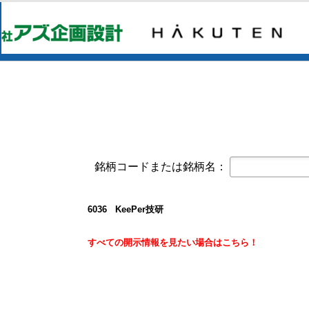
コーポレート・ガバナンスに関する報告書 
オープンアップグループ(2154)
今すぐ登録
2026年6月期 通期決算説明資料
京写(6837)
今すぐ登録
2027年３月期第１四半期決算短信〔
2027年３月期第1四半期 決算補足資
東テク(9960)
今すぐ登録
2027年３月期 第１四半期決算短信
東テクグループ 2027年3月期 第1
銘柄コードまたは銘柄名：
日本精密(7771)
今すぐ登録
令和９年３月期 第１四半期決算短信
クレスコ(4674)
今すぐ登録
6036 KeePer技研
譲渡制限付株式報酬としての自己株
白銅(7637)
すべての開示情報を見たい場合はこちら！
今すぐ登録
業績予想および配当予想の修正に関
2027年3月期 第1四半期決算説明資
2027年3月期第1四半期決算短信〔
オープンアップグループ(2154)