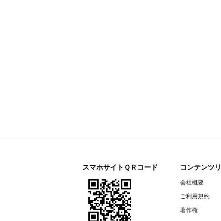
今すぐ登録
剰余金の配当に関するお知らせ
すららネット(3998)
今すぐ登録
2026年12月期 第２四半期決算補
通期連結業績予想の修正に関するお
2026年12月期 第２四半期（中間
リガク・ホールディングス(268A)
今すぐ登録
2026年12月期第2四半期決算説明資
オープンアップグループ(2154)
今すぐ登録
2026年６月期 決算短信〔ＩＦＲＳ
ザ・パック(3950)
今すぐ登録
2026年12月期第２四半期（中間
リネットジャパングループ(3556)
今すぐ登録
（開示事項の経過）株式会社マック
スマホサイトＱＲコード
コンテンツ
リガク・ホールディングス(268A)
会社概要
今すぐ登録
2026年12月期第２四半期（中間期
ご利用規約
エプコ(2311)
今すぐ登録
著作権
2026年12月期第2四半期決算説明資