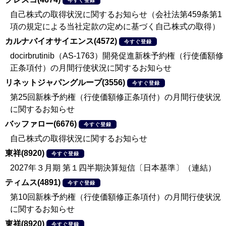
今すぐ登録
自己株式の取得状況に関するお知らせ（会社法第459条第1
項の規定による当社定款の定めに基づく自己株式の取得）
カルナバイオサイエンス(4572)
今すぐ登録
docirbrutinib（AS-1763）開発促進新株予約権（行使価額修
正条項付）の月間行使状況に関するお知らせ
リネットジャパングループ(3556)
今すぐ登録
第25回新株予約権（行使価額修正条項付）の月間行使状況
に関するお知らせ
バッファロー(6676)
今すぐ登録
自己株式の取得状況に関するお知らせ
東祥(8920)
今すぐ登録
2027年３月期 第１四半期決算短信〔日本基準〕（連結）
ティムス(4891)
今すぐ登録
第10回新株予約権（行使価額修正条項付）の月間行使状況
に関するお知らせ
東祥(8920)
今すぐ登録