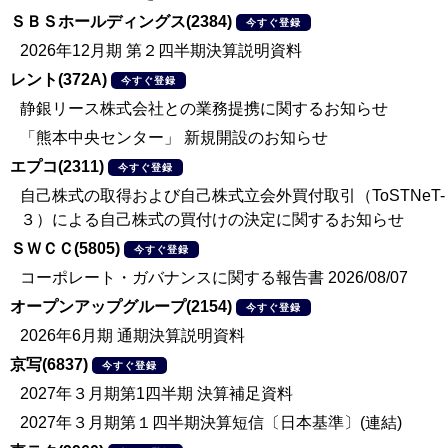
ＳＢＳホールディングス(2384)
今すぐ登録
2026年12月期 第２四半期決算説明資料
レント(372A)
今すぐ登録
静銀リース株式会社との業務提携に関するお知らせ
「熊本中央センター」 新規開設のお知らせ
エプコ(2311)
今すぐ登録
自己株式の取得および自己株式立会外買付取引（ToSTNeT-
３）による自己株式の買付けの決定に関するお知らせ
ＳＷＣＣ(5805)
今すぐ登録
コーポレート・ガバナンスに関する報告書 2026/08/07
オープンアップグループ(2154)
今すぐ登録
2026年6月期 通期決算説明資料
京写(6837)
今すぐ登録
2027年３月期第1四半期 決算補足資料
2027年３月期第１四半期決算短信〔日本基準〕(連結)