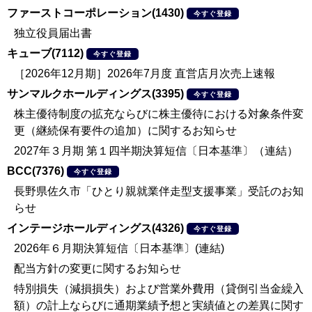
ファーストコーポレーション(1430)
今すぐ登録
独立役員届出書
キューブ(7112)
今すぐ登録
［2026年12月期］2026年7月度 直営店月次売上速報
サンマルクホールディングス(3395)
今すぐ登録
株主優待制度の拡充ならびに株主優待における対象条件変
更（継続保有要件の追加）に関するお知らせ
2027年３月期 第１四半期決算短信〔日本基準〕（連結）
BCC(7376)
今すぐ登録
長野県佐久市「ひとり親就業伴走型支援事業」受託のお知
らせ
インテージホールディングス(4326)
今すぐ登録
2026年６月期決算短信〔日本基準〕(連結)
配当方針の変更に関するお知らせ
特別損失（減損損失）および営業外費用（貸倒引当金繰入
額）の計上ならびに通期業績予想と実績値との差異に関す