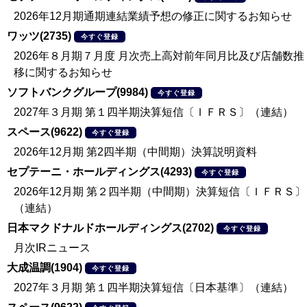
2026年12月期通期連結業績予想の修正に関するお知らせ
ワッツ(2735)
今すぐ登録
2026年８月期７月度 月次売上高対前年同月比及び店舗数推
移に関するお知らせ
ソフトバンクグループ(9984)
今すぐ登録
2027年３月期 第１四半期決算短信〔ＩＦＲＳ〕（連結）
スペース(9622)
今すぐ登録
2026年12月期 第2四半期（中間期）決算説明資料
セプテーニ・ホールディングス(4293)
今すぐ登録
2026年12月期 第２四半期（中間期）決算短信〔ＩＦＲＳ〕
（連結）
日本マクドナルドホールディングス(2702)
今すぐ登録
月次IRニュース
大成温調(1904)
今すぐ登録
2027年３月期 第１四半期決算短信〔日本基準〕（連結）