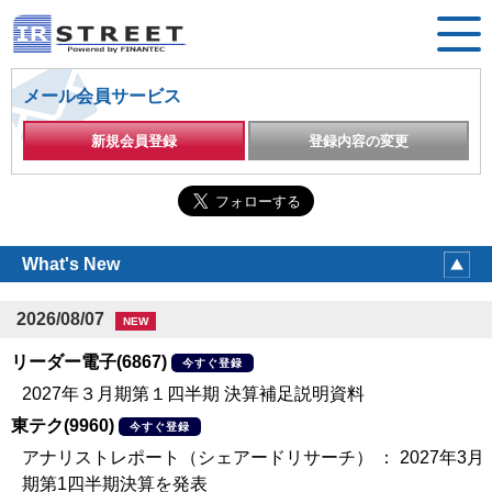
メール会員サービス
新規会員登録
登録内容の変更
What's New
2026/08/07
NEW
リーダー電子(6867)
今すぐ登録
2027年３月期第１四半期 決算補足説明資料
東テク(9960)
今すぐ登録
アナリストレポート（シェアードリサーチ） ： 2027年3月
期第1四半期決算を発表