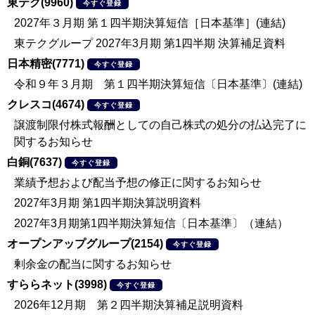
東テク(9960)
今すぐ登録
2027年３月期 第１四半期決算短信［日本基準］(連結)
東テクグループ 2027年3月期 第1四半期 決算補足資料
日本精密(7771)
今すぐ登録
令和９年３月期 第１四半期決算短信〔日本基準〕(連結)
クレスコ(4674)
今すぐ登録
譲渡制限付株式報酬としての自己株式の処分の払込完了に
関するお知らせ
白銅(7637)
今すぐ登録
業績予想および配当予想の修正に関するお知らせ
2027年3月期 第1四半期決算説明資料
2027年3月期第1四半期決算短信〔日本基準〕（連結）
オープンアップグループ(2154)
今すぐ登録
剰余金の配当に関するお知らせ
すららネット(3998)
今すぐ登録
2026年12月期 第２四半期決算補足説明資料