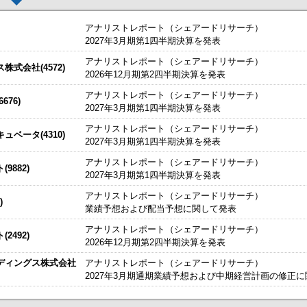
アナリストレポート（シェアードリサーチ）
2027年3月期第1四半期決算を発表
アナリストレポート（シェアードリサーチ）
した。
今すぐ登録
式会社(4572)
2026年12月期第2四半期決算を発表
始いたしました。
今すぐ登録
アナリストレポート（シェアードリサーチ）
76)
2027年3月期第1四半期決算を発表
たしました。
説明資料
今すぐ登録
IRセミナーやオンラインIRセミナーの内容を動画にてご覧いた
アナリストレポート（シェアードリサーチ）
始いたしました。
ベータ(4310)
今すぐ登録
2027年3月期第1四半期決算を発表
チ） ： 2027年3月期第1四半期決算を発表
～
アナリストレポート（シェアードリサーチ）
9882)
、こちらよりご確認ください。
海外IRサービス」提供開始！
～海外機関投資家とのWEBスモールミー
2027年3月期第1四半期決算を発表
資料
ルＩＲのご提案
アナリストレポート（シェアードリサーチ）
)
業績予想および配当予想に関して発表
関するお知らせ
アナリストレポート（シェアードリサーチ）
2492)
お知らせ
2026年12月期第2四半期決算を発表
ディングス株式会社
アナリストレポート（シェアードリサーチ）
買付取引（ToSTNeT-３）による自己株式の買付けの決定に関するお知らせ
2027年3月期通期業績予想および中期経営計画の修正
掲載開始日：8/3
カバー（5253：グロース）