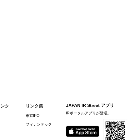
足説明資料
知らせ
期）決算短信〔日本基準〕(連結)
料
〕（連結）
期）決算短信〔日本基準〕（連結）
ビーヒル就労支援機構の株式取得に関するお知らせ
JAPAN IR Street アプリ
リンク
リンク集
IRポータルアプリが登場。
東京IPO
）決算短信〔ＩＦＲＳ〕(連結)
フィナンテック
料