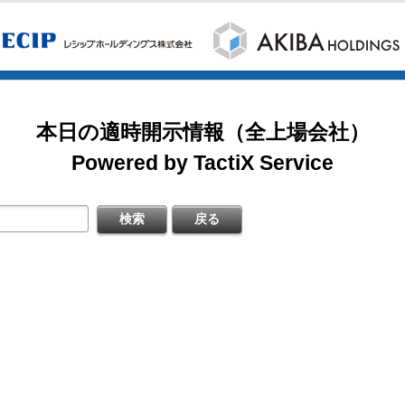
2026/08/07
掲載開始日：8/3
日本テクノ・ラボ（3849：アンビシャス）
日本基準〕(連結)
料
本日の適時開示情報（全上場会社）
掲載開始日：7/1
ゴルフ・ドゥ（3032：ネクスト）
Powered by TactiX Service
［日本基準］(連結)
四半期 決算補足資料
掲載開始日：5/21
梅の花グループ（7604：スタンダード）
〔日本基準〕(連結)
式の処分の払込完了に関するお知らせ
するお知らせ
料
日本基準〕（連結）