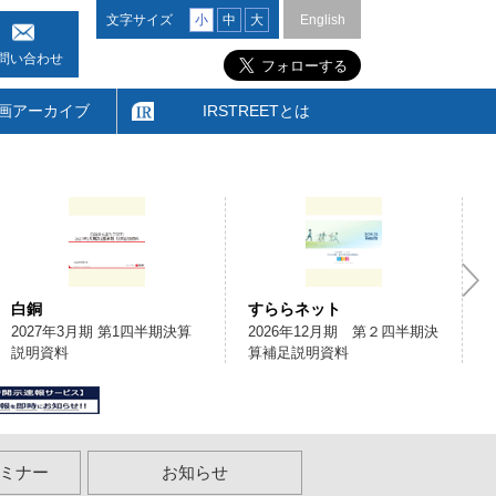
文字サイズ
小
中
大
English
問い合わせ
画アーカイブ
IRSTREETとは
白銅
すららネット
2027年3月期 第1四半期決算
2026年12月期 第２四半期決
説明資料
算補足説明資料
ミナー
お知らせ