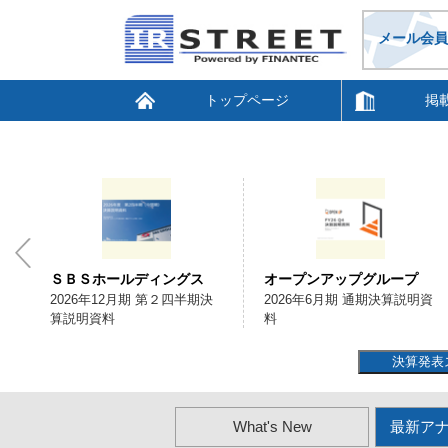
メール会員
トップページ
掲
ＳＢＳホールディングス
オープンアップグループ
会
2026年12月期 第２四半期決
2026年6月期 通期決算説明資
算説明資料
料
決算発表
What's New
最新ア