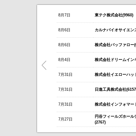
お知らせ
8月7日
東テク株式会社(9960)
2026/08/07
NEW
オープンアップグループ(2154)
今すぐ登録
8/3
カバー(5253)の掲載を開始いたしま
8月6日
カルナバイオサイエンス株
2026年6月期 通期決算説明会 動画
8/3
日本テクノ・ラボ(3849)の掲載を開
リーダー電子(6867)
今すぐ登録
8月6日
株式会社バッファロー(66
7/1
ゴルフ・ドゥ(3032)の掲載を開始い
2027年３月期第１四半期 決算補足
これまで開催した、個人投資家向け
東テク(9960)
5/21
梅の花グループ(7604)の掲載を開
8月4日
株式会社ドリームインキュ
今すぐ登録
アナリストレポート（シェアードリサー
～ 戦略的グローバルＩＲのご案内 
7月31日
ＳＢＳホールディングス(2384)
株式会社イエローハット(
今すぐ登録
今後のスケジュールにつきましては
【ニュースリリース】「WEB
2026年12月期 第２四半期決算説明
【ご提案書】戦略的グローバ
7月31日
日進工具株式会社(6157
レント(372A)
今すぐ登録
静銀リース株式会社との業務提携に
7月31日
株式会社インフォマート(
「熊本中央センター」 新規開設の
新規掲載企業
エプコ(2311)
今すぐ登録
円谷フィールズホール
7月27日
自己株式の取得および自己株式立会外
(2767)
ＳＷＣＣ(5805)
今すぐ登録