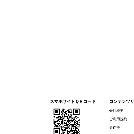
今すぐ登録
剰余金の配当に関するお知らせ
すららネット(3998)
今すぐ登録
2026年12月期 第２四半期決算補
通期連結業績予想の修正に関するお
2026年12月期 第２四半期（中間
リガク・ホールディングス(268A)
今すぐ登録
2026年12月期第2四半期決算説明資
オープンアップグループ(2154)
今すぐ登録
2026年６月期 決算短信〔ＩＦＲＳ
ザ・パック(3950)
今すぐ登録
2026年12月期第２四半期（中間
リネットジャパングループ(3556)
今すぐ登録
（開示事項の経過）株式会社マック
スマホサイトＱＲコード
コンテンツ
リガク・ホールディングス(268A)
会社概要
今すぐ登録
2026年12月期第２四半期（中間期
ご利用規約
エプコ(2311)
今すぐ登録
著作権
2026年12月期第2四半期決算説明資