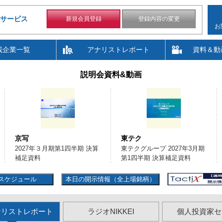
サービス
新規会員登録
登録内容の変更
お
載企業一覧
アナリストレポート
資料＆動
説明会資料&動画
京写
東テク
2027年３月期第1四半期 決算
東テクグループ 2027年3月期
補足資料
第1四半期 決算補足資料
スケジュール
本日の開示情報（全上場銘柄）
ナリストレポート
ラジオNIKKEI
個人投資家セ