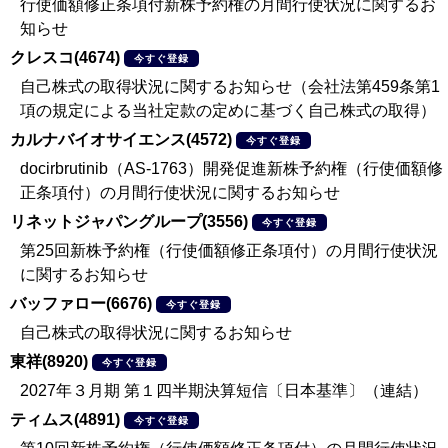
行使価額修正条項付新株予約権の月間行使状況に関するお
知らせ
クレスコ(4674)
今すぐ登録
自己株式の取得状況に関するお知らせ（会社法第459条第1
項の規定による当社定款の定めに基づく自己株式の取得）
カルナバイオサイエンス(4572)
今すぐ登録
docirbrutinib（AS-1763）開発促進新株予約権（行使価額修
正条項付）の月間行使状況に関するお知らせ
リネットジャパングループ(3556)
今すぐ登録
第25回新株予約権（行使価額修正条項付）の月間行使状況
に関するお知らせ
バッファロー(6676)
今すぐ登録
自己株式の取得状況に関するお知らせ
東祥(8920)
今すぐ登録
2027年３月期 第１四半期決算短信〔日本基準〕（連結）
ティムス(4891)
今すぐ登録