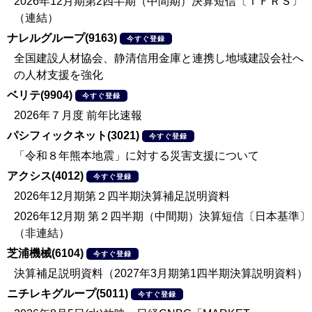
2026年12月期第2四半期（中間期）決算短信〔ＩＦＲＳ〕
（連結）
ナレルグループ(9163)
今すぐ登録
全国建設人材協会、静清信用金庫と連携し地域建設会社へ
の人材支援を強化
ベリテ(9904)
今すぐ登録
2026年７月度 前年比速報
パシフィックネット(3021)
今すぐ登録
「令和８年熊本地震」に対する災害支援について
アクシス(4012)
今すぐ登録
2026年12月期第２四半期決算補足説明資料
2026年12月期 第２四半期（中間期）決算短信〔日本基準〕
（非連結）
芝浦機械(6104)
今すぐ登録
決算補足説明資料（2027年3月期第1四半期決算説明資料）
ニチレキグループ(5011)
今すぐ登録