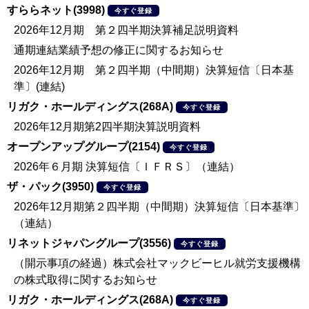
すららネット(3998)
今すぐ登録
2026年12月期 第２四半期決算補足説明資料
通期連結業績予想の修正に関するお知らせ
2026年12月期 第２四半期（中間期）決算短信〔日本基
準〕(連結)
リガク・ホールディングス(268A)
今すぐ登録
2026年12月期第2四半期決算説明資料
オープンアップグループ(2154)
今すぐ登録
2026年６月期 決算短信〔ＩＦＲＳ〕（連結）
ザ・パック(3950)
今すぐ登録
2026年12月期第２四半期（中間期）決算短信〔日本基準〕
（連結）
リネットジャパングループ(3556)
今すぐ登録
（開示事項の経過）株式会社マックビーヒル就労支援機構
の株式取得に関するお知らせ
リガク・ホールディングス(268A)
今すぐ登録