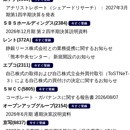
アナリストレポート（シェアードリサーチ） ： 2027年3月
期第1四半期決算を発表
ＳＢＳホールディングス(2384)
今すぐ登録
2026年12月期 第２四半期決算説明資料
レント(372A)
今すぐ登録
静銀リース株式会社との業務提携に関するお知らせ
「熊本中央センター」 新規開設のお知らせ
エプコ(2311)
今すぐ登録
自己株式の取得および自己株式立会外買付取引（ToSTNeT-
３）による自己株式の買付けの決定に関するお知らせ
ＳＷＣＣ(5805)
今すぐ登録
コーポレート・ガバナンスに関する報告書 2026/08/07
オープンアップグループ(2154)
今すぐ登録
2026年6月期 通期決算説明資料
京写(6837)
今すぐ登録