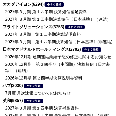
オカダアイヨン(6294)
今すぐ登録
2027年３月期 第１四半期 決算短信補足資料
2027年３月期 第１四半期決算短信〔日本基準〕（連結）
フライトソリューションズ(3753)
今すぐ登録
2027年３月期 第１四半期決算説明資料
2027年３月期 第１四半期決算短信〔日本基準〕(非連結)
日本マクドナルドホールディングス(2702)
今すぐ登録
2026年12月期 通期連結業績予想の修正に関するお知らせ
2026年12月期 第２四半期（中間期）決算短信〔日本基
準〕（連結）
2026年12月期 第２四半期決算説明会資料
ハブ(3030)
今すぐ登録
7月度 月次速報についてのお知らせ
英和(9857)
今すぐ登録
2027年３月期 第１四半期 決算補足資料
2027年３月期 第１四半期 決算短信〔日本基準〕（連結）