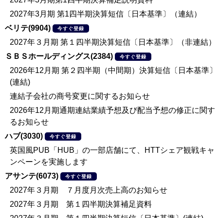
2027年3月期 第1四半期決算短信〔日本基準〕（連結）
ベリテ(9904)
今すぐ登録
2027年３月期 第１四半期決算短信〔日本基準〕（非連結）
ＳＢＳホールディングス(2384)
今すぐ登録
2026年12月期 第２四半期（中間期）決算短信〔日本基準〕
(連結)
連結子会社の商号変更に関するお知らせ
2026年12月期通期連結業績予想及び配当予想の修正に関す
るお知らせ
ハブ(3030)
今すぐ登録
英国風PUB「HUB」の一部店舗にて、HTTシェア観戦キャ
ンペーンを実施します
アサンテ(6073)
今すぐ登録
2027年３月期 ７月度月次売上高のお知らせ
2027年３月期 第１四半期決算補足資料