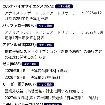
カルナバイオサイエンス(4572)
今すぐ登録
アナリストレポート（シェアードリサーチ） ： 2026年12
月期第2四半期決算を発表
バッファロー(6676)
今すぐ登録
アナリストレポート（シェアードリサーチ） ： 2027年3月
期第1四半期決算を発表
アドソル日進(3837)
今すぐ登録
株式報酬型ストックオプション（新株予約権）の発行内容
の確定に関するお知らせ
ゼロ(9028)
今すぐ登録
2026年6月期 決算短信[IFRS]（連結）
2026年6月期 決算補足説明資料
リーダー電子(6867)
今すぐ登録
営業外収益（為替差益）計上に関するお知らせ
2027年３月期 第１四半期決算短信〔日本基準〕（連結）
ニチレキグループ(5011)
今すぐ登録