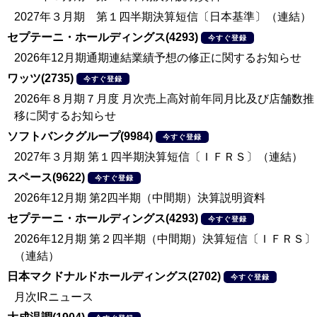
2027年３月期 第１四半期決算短信〔日本基準〕（連結）
セプテーニ・ホールディングス(4293)
今すぐ登録
2026年12月期通期連結業績予想の修正に関するお知らせ
ワッツ(2735)
今すぐ登録
2026年８月期７月度 月次売上高対前年同月比及び店舗数推
移に関するお知らせ
ソフトバンクグループ(9984)
今すぐ登録
2027年３月期 第１四半期決算短信〔ＩＦＲＳ〕（連結）
スペース(9622)
今すぐ登録
2026年12月期 第2四半期（中間期）決算説明資料
セプテーニ・ホールディングス(4293)
今すぐ登録
2026年12月期 第２四半期（中間期）決算短信〔ＩＦＲＳ〕
（連結）
日本マクドナルドホールディングス(2702)
今すぐ登録
月次IRニュース