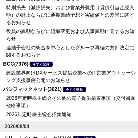
特別損失（減損損失）および営業外費用（貸倒引当金繰入
額）の計上ならびに通期業績予想と実績値との差異に関す
るお知らせ
役員の異動ならびに組織変更および人事異動に関するお知
らせ
連結子会社の統合を中心としたグループ再編の方針決定に
関するお知らせ
BCC(7376)
今すぐ登録
建設業界向けDXサービス提供企業へのIT営業アウトソーシ
ング支援事例公開のお知らせ
パシフィックネット(3021)
今すぐ登録
2026年定時株主総会その他の電子提供措置事項（交付書面
省略事項）
2026年定時株主総会招集通知
2026/08/04