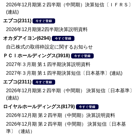
2026年12月期第２四半期（中間期）決算短信〔ＩＦＲＳ〕
(連結)
エプコ(2311)
今すぐ登録
2026年12月期第2四半期決算説明資料
オカダアイヨン(6294)
今すぐ登録
自己株式の取得枠設定に関するお知らせ
ＰＣＩホールディングス(3918)
今すぐ登録
2027年３月期 第１四半期決算説明資料
2027年３月期 第１四半期決算短信〔日本基準〕(連結)
エプコ(2311)
今すぐ登録
2026年12月期第２四半期（中間期） 決算短信〔日本基準〕
(連結)
ロイヤルホールディングス(8179)
今すぐ登録
2026年12月期 第２四半期（中間期）決算説明資料
2026年12月期 第２四半期（中間期） 決算短信〔日本基
準〕（連結）