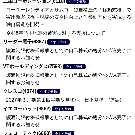
三栄コーポレーション(8119)
今すぐ登録
コーユーレンティアとサムコ、独自構造の「移動式柵」で
実用新案取得～現場の安全性向上と作業効率化を実現する
独自構造を開発～
令和8年熊本地震の被害に対する支援について
リーダー電子(6867)
今すぐ登録
譲渡制限付株式報酬としての自己株式の処分の払込完了に
関するお知らせ
VTホールディングス(7593)
今すぐ登録
譲渡制限付株式報酬としての自己株式の処分の払込完了に
関するお知らせ
クレスコ(4674)
今すぐ登録
2027年３月期第１四半期決算短信〔日本基準〕(連結)
イエローハット(9882)
今すぐ登録
譲渡制限付株式報酬としての自己株式の処分の払込完了に
関するお知らせ
フェローテック(6890)
今すぐ登録