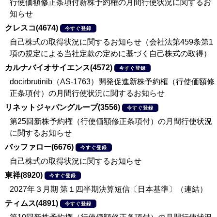
行使価額修正条項付新株予約権の月間行使状況に関するお
知らせ
クレスコ(4674)
今すぐ登録
自己株式の取得状況に関するお知らせ（会社法第459条第1
項の規定による当社定款の定めに基づく自己株式の取得）
カルナバイオサイエンス(4572)
今すぐ登録
docirbrutinib（AS-1763）開発促進新株予約権（行使価額修
正条項付）の月間行使状況に関するお知らせ
リネットジャパングループ(3556)
今すぐ登録
第25回新株予約権（行使価額修正条項付）の月間行使状況
に関するお知らせ
バッファロー(6676)
今すぐ登録
自己株式の取得状況に関するお知らせ
東祥(8920)
今すぐ登録
2027年３月期 第１四半期決算短信〔日本基準〕（連結）
ティムス(4891)
今すぐ登録