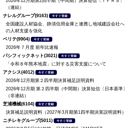
2026年12月期第2四半期（中間期）決算短信〔ＩＦＲＳ〕
（連結）
ナレルグループ(9163)
今すぐ登録
全国建設人材協会、静清信用金庫と連携し地域建設会社へ
の人材支援を強化
ベリテ(9904)
今すぐ登録
2026年７月度 前年比速報
パシフィックネット(3021)
今すぐ登録
「令和８年熊本地震」に対する災害支援について
アクシス(4012)
今すぐ登録
2026年12月期第２四半期決算補足説明資料
2026年12月期 第２四半期（中間期）決算短信〔日本基準〕
（非連結）
芝浦機械(6104)
今すぐ登録
決算補足説明資料（2027年3月期第1四半期決算説明資料）
ニチレキグループ(5011)
今すぐ登録