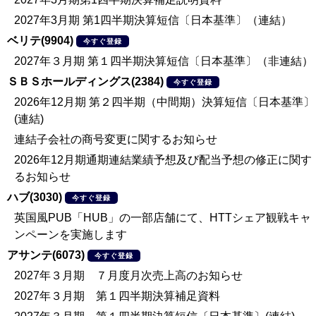
2027年3月期 第1四半期決算短信〔日本基準〕（連結）
ベリテ(9904)
今すぐ登録
2027年３月期 第１四半期決算短信〔日本基準〕（非連結）
ＳＢＳホールディングス(2384)
今すぐ登録
2026年12月期 第２四半期（中間期）決算短信〔日本基準〕
(連結)
連結子会社の商号変更に関するお知らせ
2026年12月期通期連結業績予想及び配当予想の修正に関す
るお知らせ
ハブ(3030)
今すぐ登録
英国風PUB「HUB」の一部店舗にて、HTTシェア観戦キャ
ンペーンを実施します
アサンテ(6073)
今すぐ登録
2027年３月期 ７月度月次売上高のお知らせ
2027年３月期 第１四半期決算補足資料