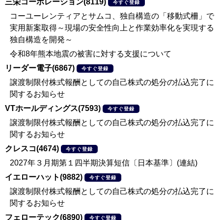
三栄コーポレーション(8119)
今すぐ登録
コーユーレンティアとサムコ、独自構造の「移動式柵」で
実用新案取得～現場の安全性向上と作業効率化を実現する
独自構造を開発～
令和8年熊本地震の被害に対する支援について
リーダー電子(6867)
今すぐ登録
譲渡制限付株式報酬としての自己株式の処分の払込完了に
関するお知らせ
VTホールディングス(7593)
今すぐ登録
譲渡制限付株式報酬としての自己株式の処分の払込完了に
関するお知らせ
クレスコ(4674)
今すぐ登録
2027年３月期第１四半期決算短信〔日本基準〕(連結)
イエローハット(9882)
今すぐ登録
譲渡制限付株式報酬としての自己株式の処分の払込完了に
関するお知らせ
フェローテック(6890)
今すぐ登録