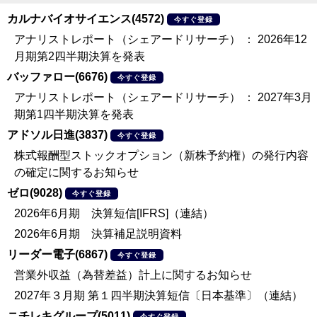
カルナバイオサイエンス(4572)
今すぐ登録
アナリストレポート（シェアードリサーチ） ： 2026年12
月期第2四半期決算を発表
バッファロー(6676)
今すぐ登録
アナリストレポート（シェアードリサーチ） ： 2027年3月
期第1四半期決算を発表
アドソル日進(3837)
今すぐ登録
株式報酬型ストックオプション（新株予約権）の発行内容
の確定に関するお知らせ
ゼロ(9028)
今すぐ登録
2026年6月期 決算短信[IFRS]（連結）
2026年6月期 決算補足説明資料
リーダー電子(6867)
今すぐ登録
営業外収益（為替差益）計上に関するお知らせ
2027年３月期 第１四半期決算短信〔日本基準〕（連結）
ニチレキグループ(5011)
今すぐ登録