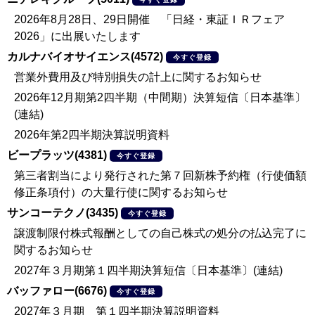
2026年8月28日、29日開催 「日経・東証ＩＲフェア
2026」に出展いたします
カルナバイオサイエンス(4572)
今すぐ登録
営業外費用及び特別損失の計上に関するお知らせ
2026年12月期第2四半期（中間期）決算短信〔日本基準〕
(連結)
2026年第2四半期決算説明資料
ビープラッツ(4381)
今すぐ登録
第三者割当により発行された第７回新株予約権（行使価額
修正条項付）の大量行使に関するお知らせ
サンコーテクノ(3435)
今すぐ登録
譲渡制限付株式報酬としての自己株式の処分の払込完了に
関するお知らせ
2027年３月期第１四半期決算短信〔日本基準〕(連結)
バッファロー(6676)
今すぐ登録
2027年３月期 第１四半期決算説明資料