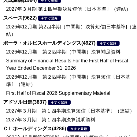
大成温調(1904)
今すぐ登録
2027年３月期 第１四半期決算短信〔日本基準〕（連結）
スペース(9622)
今すぐ登録
2026年12月期 第2四半期（中間期）決算短信[日本基準]（連
結）
ポーラ・オルビスホールディングス(4927)
今すぐ登録
2026年12月期 第２四半期（中間期）決算補足資料
Summary of Financial Results For the First Half of Fiscal
Year Ended December 31, 2026
2026年12月期 第２四半期（中間期）決算短信〔日本基
準〕（連結）
First Half of Fiscal 2026 Supplementary Material
アドソル日進(3837)
今すぐ登録
2027年３月期 第１四半期決算短信〔日本基準〕（連結）
2027年３月期 第１四半期決算説明資料
ＣＬホールディングス(4286)
今すぐ登録