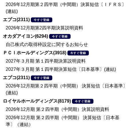
2026年12月期第２四半期（中間期）決算短信〔ＩＦＲＳ〕
(連結)
エプコ(2311)
今すぐ登録
2026年12月期第2四半期決算説明資料
オカダアイヨン(6294)
今すぐ登録
自己株式の取得枠設定に関するお知らせ
ＰＣＩホールディングス(3918)
今すぐ登録
2027年３月期 第１四半期決算説明資料
2027年３月期 第１四半期決算短信〔日本基準〕(連結)
エプコ(2311)
今すぐ登録
2026年12月期第２四半期（中間期） 決算短信〔日本基準〕
(連結)
ロイヤルホールディングス(8179)
今すぐ登録
2026年12月期 第２四半期（中間期）決算説明資料
2026年12月期 第２四半期（中間期） 決算短信〔日本基
準〕（連結）