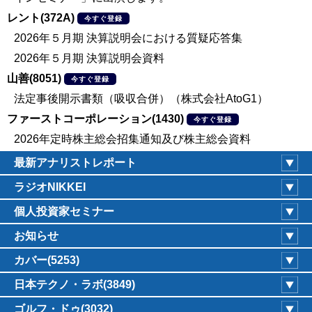
レント(372A)
今すぐ登録
2026年５月期 決算説明会における質疑応答集
2026年５月期 決算説明会資料
山善(8051)
今すぐ登録
法定事後開示書類（吸収合併）（株式会社AtoG1）
ファーストコーポレーション(1430)
今すぐ登録
2026年定時株主総会招集通知及び株主総会資料
最新アナリストレポート
ラジオNIKKEI
個人投資家セミナー
お知らせ
カバー(5253)
日本テクノ・ラボ(3849)
ゴルフ・ドゥ(3032)