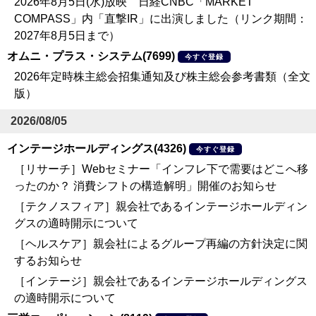
2026年8月5日(水)放映 日経CNBC「MARKET
COMPASS」内「直撃IR」に出演しました（リンク期間：
2027年8月5日まで）
オムニ・プラス・システム(7699)
今すぐ登録
2026年定時株主総会招集通知及び株主総会参考書類（全文
版）
2026/08/05
インテージホールディングス(4326)
今すぐ登録
［リサーチ］Webセミナー「インフレ下で需要はどこへ移
ったのか？ 消費シフトの構造解明」開催のお知らせ
［テクノスフィア］親会社であるインテージホールディン
グスの適時開示について
［ヘルスケア］親会社によるグループ再編の方針決定に関
するお知らせ
［インテージ］親会社であるインテージホールディングス
の適時開示について