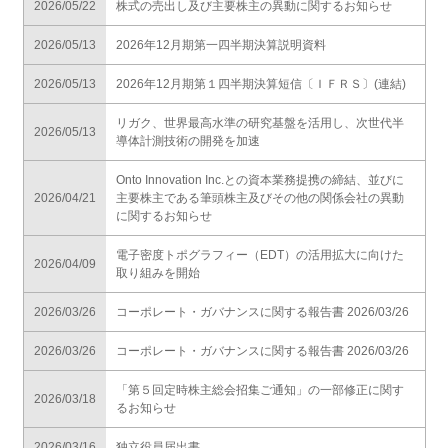
2026/05/22
株式の売出し及び主要株主の異動に関するお知らせ
2026/05/13
2026年12月期第一四半期決算説明資料
2026/05/13
2026年12月期第１四半期決算短信〔ＩＦＲＳ〕(連結)
リガク、世界最高水準の研究基盤を活用し、次世代半
2026/05/13
導体計測技術の開発を加速
Onto Innovation Inc.との資本業務提携の締結、並びに
2026/04/21
主要株主である筆頭株主及びその他の関係会社の異動
に関するお知らせ
電子密度トポグラフィー（EDT）の活用拡大に向けた
2026/04/09
取り組みを開始
2026/03/26
コーポレート・ガバナンスに関する報告書 2026/03/26
2026/03/26
コーポレート・ガバナンスに関する報告書 2026/03/26
「第５回定時株主総会招集ご通知」の一部修正に関す
2026/03/18
るお知らせ
2026/03/16
独立役員届出書