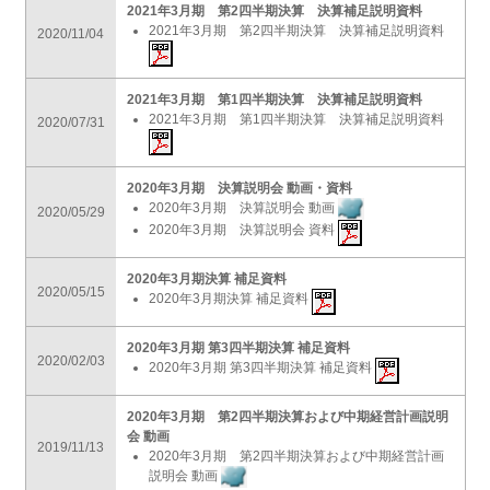
2021年3月期 第2四半期決算 決算補足説明資料
2021年3月期 第2四半期決算 決算補足説明資料
2020/11/04
2021年3月期 第1四半期決算 決算補足説明資料
2021年3月期 第1四半期決算 決算補足説明資料
2020/07/31
2020年3月期 決算説明会 動画・資料
2020年3月期 決算説明会 動画
2020/05/29
2020年3月期 決算説明会 資料
2020年3月期決算 補足資料
2020/05/15
2020年3月期決算 補足資料
2020年3月期 第3四半期決算 補足資料
2020/02/03
2020年3月期 第3四半期決算 補足資料
2020年3月期 第2四半期決算および中期経営計画説明
会 動画
2019/11/13
2020年3月期 第2四半期決算および中期経営計画
説明会 動画