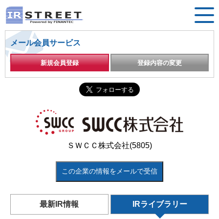
メール会員サービス
新規会員登録
登録内容の変更
ＳＷＣＣ株式会社(5805)
この企業の情報をメールで受信
最新IR情報
IRライブラリー