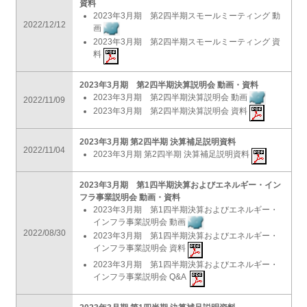
資料
2023年3月期 第2四半期スモールミーティング 動
2022/12/12
画
2023年3月期 第2四半期スモールミーティング 資
料
2023年3月期 第2四半期決算説明会 動画・資料
2023年3月期 第2四半期決算説明会 動画
2022/11/09
2023年3月期 第2四半期決算説明会 資料
2023年3月期 第2四半期 決算補足説明資料
2022/11/04
2023年3月期 第2四半期 決算補足説明資料
2023年3月期 第1四半期決算およびエネルギー・イン
フラ事業説明会 動画・資料
2023年3月期 第1四半期決算およびエネルギー・
インフラ事業説明会 動画
2022/08/30
2023年3月期 第1四半期決算およびエネルギー・
インフラ事業説明会 資料
2023年3月期 第1四半期決算およびエネルギー・
インフラ事業説明会 Q&A