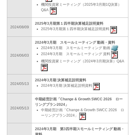
機関投資家ミーティング（2025年3月期1Q決算）
Q&A
2025年3月期第１四半期決算補足説明資料
2024/08/09
2025年3月期第１四半期決算補足説明資料
2024年3月期 スモールミーティング 動画・資料
2024年3月期 スモールミーティング 動画
2024年3月期 スモールミーティング 資料
2024/06/03
機関投資家ミーティング（2024年3月期決算）Q&A
2024年3月期 決算補足説明資料
2024/05/13
2024年3月期 決算補足説明資料
中期経営計画「Change & Growth SWCC 2026 ロー
リングプラン2024」
2024/05/13
中期経営計画「Change & Growth SWCC 2026 ロ
ーリングプラン2024」
2024年3月期 第3四半期スモールミーティング 動画・
資料