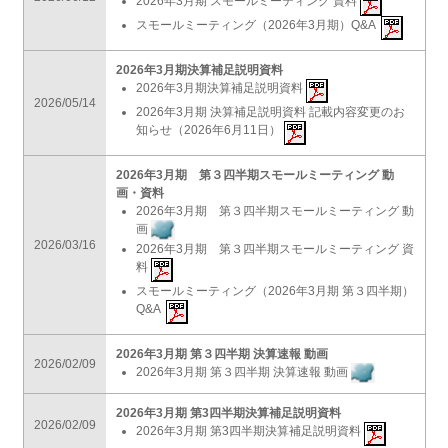
2026年3月期 スモールミーティング 資料
スモールミーティング（2026年3月期）Q&A
2026年3月期決算補足説明資料
2026年3月期決算補足説明資料
2026/05/14
2026年3月期 決算補足説明資料 記載内容変更のお
知らせ（2026年6月11日）
2026年3月期 第３四半期スモールミーティング 動
画・資料
2026年3月期 第３四半期スモールミーティング 動
画
2026/03/16
2026年3月期 第３四半期スモールミーティング 資
料
スモールミーティング（2026年3月期 第３四半期）
Q&A
2026年3月期 第３四半期 決算速報 動画
2026/02/09
2026年3月期 第３四半期 決算速報 動画
2026年3月期 第3四半期決算補足説明資料
2026/02/09
2026年3月期 第3四半期決算補足説明資料