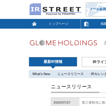
メール会員
トップページ
掲
最新IR情報
IRライ
What's New
ニュースリリース
IRカレン
ニュースリリース
2026/07/27
第三者割当に係