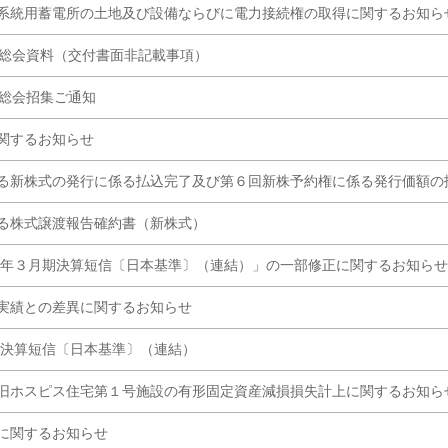
系統用蓄電所の土地及び設備ならびに電力接続権の取得に関するお知ら
主総会資料（交付書面非記載事項）
主総会招集ご通知
関するお知らせ
る新株式の発行に係る払込完了及び第６回新株予約権に係る発行価額の
る株式譲渡報告確約書（新株式）
26年３月期決算短信〔日本基準〕（連結）」の一部修正に関するお知らせ
実績との差異に関するお知らせ
期 決算短信〔日本基準〕（連結）
旧ホスピス住宅第１号施設の有形固定資産減損損失計上に関するお知ら
に関するお知らせ