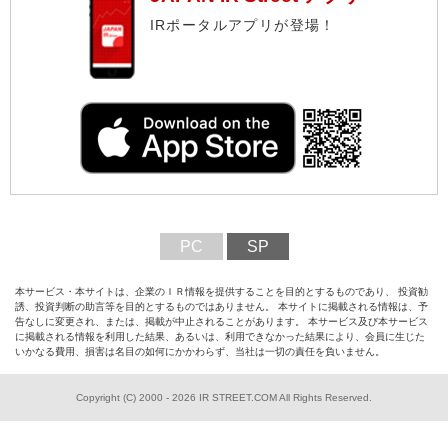
IRポータルアプリが登場！
PC
SP
本サービス・本サイトは、企業のＩＲ情報を提供することを目的とするものであり、 投資勧
誘、投資判断の助言等を目的とするものではありません。 本サイトに掲載される情報は、予
告なしに変更され、または、掲載が中止されることがあります。 本サービス及び本サービス
に掲載される情報を利用した結果、あるいは、利用できなかった結果により、会員に生じた
いかなる費用、損害は名目の如何にかかわらず、当社は一切の責任を負いません。
Copyright (C) 2000 - 2026 IR STREET.COM All Rights Reserved.