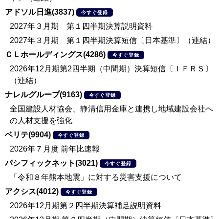
アドソル日進(3837)
今すぐ登録
2027年３月期 第１四半期決算説明資料
2027年３月期 第１四半期決算短信〔日本基準〕（連結）
ＣＬホールディングス(4286)
今すぐ登録
2026年12月期第2四半期（中間期）決算短信〔ＩＦＲＳ〕
（連結）
ナレルグループ(9163)
今すぐ登録
全国建設人材協会、静清信用金庫と連携し地域建設会社へ
の人材支援を強化
ベリテ(9904)
今すぐ登録
2026年７月度 前年比速報
パシフィックネット(3021)
今すぐ登録
「令和８年熊本地震」に対する災害支援について
アクシス(4012)
今すぐ登録
2026年12月期第２四半期決算補足説明資料