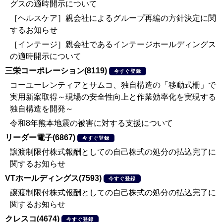
グスの適時開示について
［ヘルスケア］親会社によるグループ再編の方針決定に関
するお知らせ
［インテージ］親会社であるインテージホールディングス
の適時開示について
三栄コーポレーション(8119)
今すぐ登録
コーユーレンティアとサムコ、独自構造の「移動式柵」で
実用新案取得～現場の安全性向上と作業効率化を実現する
独自構造を開発～
令和8年熊本地震の被害に対する支援について
リーダー電子(6867)
今すぐ登録
譲渡制限付株式報酬としての自己株式の処分の払込完了に
関するお知らせ
VTホールディングス(7593)
今すぐ登録
譲渡制限付株式報酬としての自己株式の処分の払込完了に
関するお知らせ
クレスコ(4674)
今すぐ登録