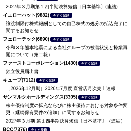
2027年３月期第１四半期決算短信〔日本基準〕(連結)
イエローハット(9882)
今すぐ登録
譲渡制限付株式報酬としての自己株式の処分の払込完了に
関するお知らせ
フェローテック(6890)
今すぐ登録
令和８年熊本地震による当社グループの被害状況と操業再
開について（第二報）
ファーストコーポレーション(1430)
今すぐ登録
独立役員届出書
キューブ(7112)
今すぐ登録
［2026年12月期］2026年7月度 直営店月次売上速報
サンマルクホールディングス(3395)
今すぐ登録
株主優待制度の拡充ならびに株主優待における対象条件変
更（継続保有要件の追加）に関するお知らせ
2027年３月期 第１四半期決算短信〔日本基準〕（連結）
BCC(7376)
今すぐ登録