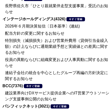
長野県佐久市「ひとり親就業伴走型支援事業」受託のお知
らせ
インテージホールディングス(4326)
今すぐ登録
2026年６月期決算短信〔日本基準〕(連結)
配当方針の変更に関するお知らせ
特別損失（減損損失）および営業外費用（貸倒引当金繰入
額）の計上ならびに通期業績予想と実績値との差異に関す
るお知らせ
役員の異動ならびに組織変更および人事異動に関するお知
らせ
連結子会社の統合を中心としたグループ再編の方針決定に
関するお知らせ
BCC(7376)
今すぐ登録
建設業界向けDXサービス提供企業へのIT営業アウトソーシ
ング支援事例公開のお知らせ
パシフィックネット(3021)
今すぐ登録