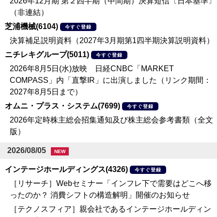
2026年12月期 第２四半期（中間期）決算短信〔日本基準〕
（非連結）
芝浦機械(6104)
今すぐ登録
決算補足説明資料（2027年3月期第1四半期決算説明資料）
ニチレキグループ(5011)
今すぐ登録
2026年8月5日(水)放映 日経CNBC「MARKET
COMPASS」内「直撃IR」に出演しました（リンク期間：
2027年8月5日まで）
オムニ・プラス・システム(7699)
今すぐ登録
2026年定時株主総会招集通知及び株主総会参考書類（全文
版）
2026/08/05
NEW
インテージホールディングス(4326)
今すぐ登録
［リサーチ］Webセミナー「インフレ下で需要はどこへ移
ったのか？ 消費シフトの構造解明」開催のお知らせ
［テクノスフィア］親会社であるインテージホールディン