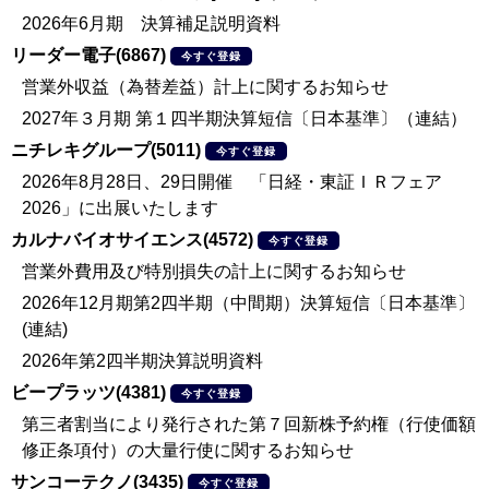
2026年6月期 決算補足説明資料
リーダー電子(6867)
今すぐ登録
営業外収益（為替差益）計上に関するお知らせ
2027年３月期 第１四半期決算短信〔日本基準〕（連結）
ニチレキグループ(5011)
今すぐ登録
2026年8月28日、29日開催 「日経・東証ＩＲフェア
2026」に出展いたします
カルナバイオサイエンス(4572)
今すぐ登録
営業外費用及び特別損失の計上に関するお知らせ
2026年12月期第2四半期（中間期）決算短信〔日本基準〕
(連結)
2026年第2四半期決算説明資料
ビープラッツ(4381)
今すぐ登録
第三者割当により発行された第７回新株予約権（行使価額
修正条項付）の大量行使に関するお知らせ
サンコーテクノ(3435)
今すぐ登録