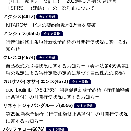
（訂正・数値データ訂正）「2026年３月期 決算短信
〔SFRS〕（連結）」 の一部訂正について
アクシス(4012)
今すぐ登録
KITAROサービスの契約台数が1万台を突破
アンジェス(4563)
今すぐ登録
行使価額修正条項付新株予約権の月間行使状況に関するお
知らせ
クレスコ(4674)
今すぐ登録
自己株式の取得状況に関するお知らせ（会社法第459条第1
項の規定による当社定款の定めに基づく自己株式の取得）
カルナバイオサイエンス(4572)
今すぐ登録
docirbrutinib（AS-1763）開発促進新株予約権（行使価額修
正条項付）の月間行使状況に関するお知らせ
リネットジャパングループ(3556)
今すぐ登録
第25回新株予約権（行使価額修正条項付）の月間行使状況
に関するお知らせ
バッファロー(6676)
今すぐ登録