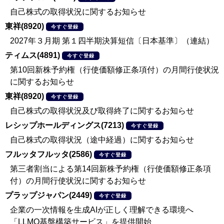
自己株式の取得状況に関するお知らせ
東祥(8920)
今すぐ登録
2027年３月期 第１四半期決算短信〔日本基準〕（連結）
ティムス(4891)
今すぐ登録
第10回新株予約権（行使価額修正条項付）の月間行使状況
に関するお知らせ
東祥(8920)
今すぐ登録
自己株式の取得状況及び取得終了に関するお知らせ
レシップホールディングス(7213)
今すぐ登録
自己株式の取得状況（途中経過）に関するお知らせ
フルッタフルッタ(2586)
今すぐ登録
第三者割当による第14回新株予約権（行使価額修正条項
付）の月間行使状況に関するお知らせ
プラップジャパン(2449)
今すぐ登録
企業の一次情報を生成AIが正しく理解できる環境へ
「LLMO基盤構築サービス」を提供開始