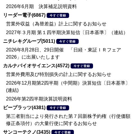
2026年6月期 決算補足説明資料
リーダー電子(6867)
今すぐ登録
営業外収益（為替差益）計上に関するお知らせ
2027年３月期 第１四半期決算短信〔日本基準〕（連結）
ニチレキグループ(5011)
今すぐ登録
2026年8月28日、29日開催 「日経・東証ＩＲフェア
2026」に出展いたします
カルナバイオサイエンス(4572)
今すぐ登録
営業外費用及び特別損失の計上に関するお知らせ
2026年12月期第2四半期（中間期）決算短信〔日本基準〕
(連結)
2026年第2四半期決算説明資料
ビープラッツ(4381)
今すぐ登録
第三者割当により発行された第７回新株予約権（行使価額
修正条項付）の大量行使に関するお知らせ
サンコーテクノ(3435)
今すぐ登録