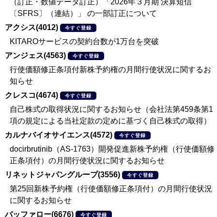
（訂正・数値データ訂正）「2026年３月期 決算短信
〔SFRS〕（連結）」 の一部訂正について
アクシス(4012)
今すぐ登録
KITAROサービスの契約台数が1万台を突破
アンジェス(4563)
今すぐ登録
行使価額修正条項付新株予約権の月間行使状況に関するお
知らせ
クレスコ(4674)
今すぐ登録
自己株式の取得状況に関するお知らせ（会社法第459条第1
項の規定による当社定款の定めに基づく自己株式の取得）
カルナバイオサイエンス(4572)
今すぐ登録
docirbrutinib（AS-1763）開発促進新株予約権（行使価額修
正条項付）の月間行使状況に関するお知らせ
リネットジャパングループ(3556)
今すぐ登録
第25回新株予約権（行使価額修正条項付）の月間行使状況
に関するお知らせ
バッファロー(6676)
今すぐ登録