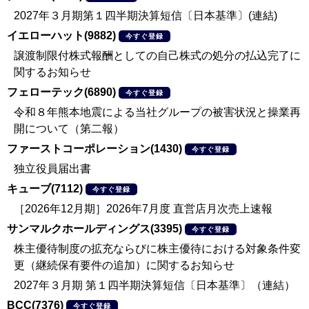
2027年３月期第１四半期決算短信〔日本基準〕(連結)
イエローハット(9882)
今すぐ登録
譲渡制限付株式報酬としての自己株式の処分の払込完了に
関するお知らせ
フェローテック(6890)
今すぐ登録
令和８年熊本地震による当社グループの被害状況と操業再
開について（第二報）
ファーストコーポレーション(1430)
今すぐ登録
独立役員届出書
キューブ(7112)
今すぐ登録
［2026年12月期］2026年7月度 直営店月次売上速報
サンマルクホールディングス(3395)
今すぐ登録
株主優待制度の拡充ならびに株主優待における対象条件変
更（継続保有要件の追加）に関するお知らせ
2027年３月期 第１四半期決算短信〔日本基準〕（連結）
BCC(7376)
今すぐ登録