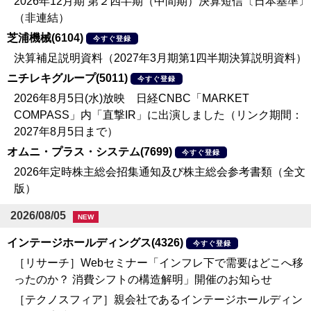
2026年12月期 第２四半期（中間期）決算短信〔日本基準〕
（非連結）
芝浦機械(6104)
今すぐ登録
決算補足説明資料（2027年3月期第1四半期決算説明資料）
ニチレキグループ(5011)
今すぐ登録
2026年8月5日(水)放映 日経CNBC「MARKET
COMPASS」内「直撃IR」に出演しました（リンク期間：
2027年8月5日まで）
オムニ・プラス・システム(7699)
今すぐ登録
2026年定時株主総会招集通知及び株主総会参考書類（全文
版）
2026/08/05
NEW
インテージホールディングス(4326)
今すぐ登録
［リサーチ］Webセミナー「インフレ下で需要はどこへ移
ったのか？ 消費シフトの構造解明」開催のお知らせ
［テクノスフィア］親会社であるインテージホールディン