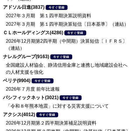
アドソル日進(3837)
今すぐ登録
2027年３月期 第１四半期決算説明資料
2027年３月期 第１四半期決算短信〔日本基準〕（連結）
ＣＬホールディングス(4286)
今すぐ登録
2026年12月期第2四半期（中間期）決算短信〔ＩＦＲＳ〕
（連結）
ナレルグループ(9163)
今すぐ登録
全国建設人材協会、静清信用金庫と連携し地域建設会社へ
の人材支援を強化
ベリテ(9904)
今すぐ登録
2026年７月度 前年比速報
パシフィックネット(3021)
今すぐ登録
「令和８年熊本地震」に対する災害支援について
アクシス(4012)
今すぐ登録
2026年12月期第２四半期決算補足説明資料