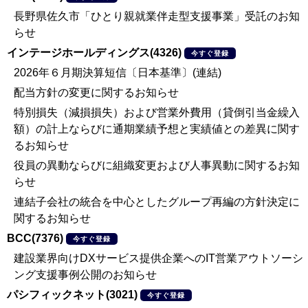
長野県佐久市「ひとり親就業伴走型支援事業」受託のお知
らせ
インテージホールディングス(4326)
今すぐ登録
2026年６月期決算短信〔日本基準〕(連結)
配当方針の変更に関するお知らせ
特別損失（減損損失）および営業外費用（貸倒引当金繰入
額）の計上ならびに通期業績予想と実績値との差異に関す
るお知らせ
役員の異動ならびに組織変更および人事異動に関するお知
らせ
連結子会社の統合を中心としたグループ再編の方針決定に
関するお知らせ
BCC(7376)
今すぐ登録
建設業界向けDXサービス提供企業へのIT営業アウトソーシ
ング支援事例公開のお知らせ
パシフィックネット(3021)
今すぐ登録