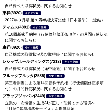
自己株式の取得状況に関するお知らせ
東祥(8920)
今すぐ登録
2027年３月期 第１四半期決算短信〔日本基準〕（連結）
ティムス(4891)
今すぐ登録
第10回新株予約権（行使価額修正条項付）の月間行使状況
に関するお知らせ
東祥(8920)
今すぐ登録
自己株式の取得状況及び取得終了に関するお知らせ
レシップホールディングス(7213)
今すぐ登録
自己株式の取得状況（途中経過）に関するお知らせ
フルッタフルッタ(2586)
今すぐ登録
第三者割当による第14回新株予約権（行使価額修正条項
付）の月間行使状況に関するお知らせ
プラップジャパン(2449)
今すぐ登録
企業の一次情報を生成AIが正しく理解できる環境へ
「LLMO基盤構築サービス」を提供開始