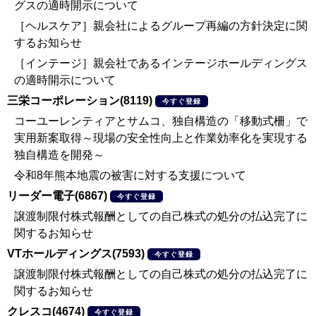
グスの適時開示について
［ヘルスケア］親会社によるグループ再編の方針決定に関
するお知らせ
［インテージ］親会社であるインテージホールディングス
の適時開示について
三栄コーポレーション(8119)
今すぐ登録
コーユーレンティアとサムコ、独自構造の「移動式柵」で
実用新案取得～現場の安全性向上と作業効率化を実現する
独自構造を開発～
令和8年熊本地震の被害に対する支援について
リーダー電子(6867)
今すぐ登録
譲渡制限付株式報酬としての自己株式の処分の払込完了に
関するお知らせ
VTホールディングス(7593)
今すぐ登録
譲渡制限付株式報酬としての自己株式の処分の払込完了に
関するお知らせ
クレスコ(4674)
今すぐ登録