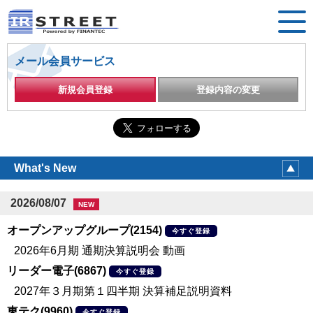
メール会員サービス
新規会員登録
登録内容の変更
What's New
2026/08/07
NEW
オープンアップグループ(2154)
今すぐ登録
2026年6月期 通期決算説明会 動画
リーダー電子(6867)
今すぐ登録
2027年３月期第１四半期 決算補足説明資料
東テク(9960)
今すぐ登録