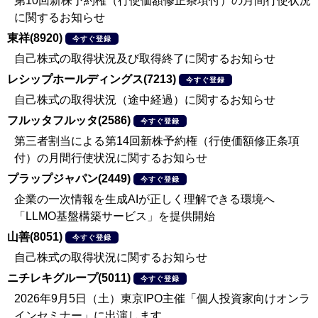
第10回新株予約権（行使価額修正条項付）の月間行使状況
に関するお知らせ
東祥(8920)
今すぐ登録
自己株式の取得状況及び取得終了に関するお知らせ
レシップホールディングス(7213)
今すぐ登録
自己株式の取得状況（途中経過）に関するお知らせ
フルッタフルッタ(2586)
今すぐ登録
第三者割当による第14回新株予約権（行使価額修正条項
付）の月間行使状況に関するお知らせ
プラップジャパン(2449)
今すぐ登録
企業の一次情報を生成AIが正しく理解できる環境へ
「LLMO基盤構築サービス」を提供開始
山善(8051)
今すぐ登録
自己株式の取得状況に関するお知らせ
ニチレキグループ(5011)
今すぐ登録
2026年9月5日（土）東京IPO主催「個人投資家向けオンラ
インセミナー」に出演します。