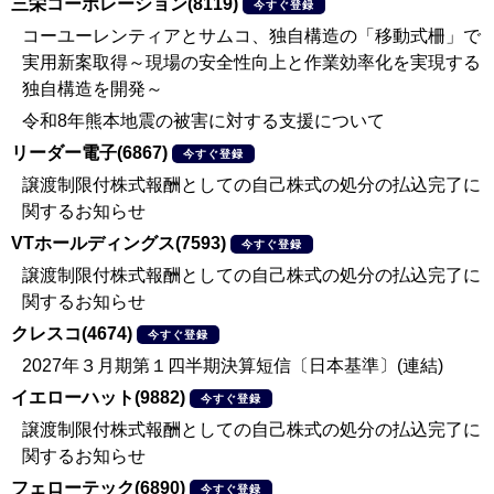
三栄コーポレーション(8119)
今すぐ登録
コーユーレンティアとサムコ、独自構造の「移動式柵」で
実用新案取得～現場の安全性向上と作業効率化を実現する
独自構造を開発～
令和8年熊本地震の被害に対する支援について
リーダー電子(6867)
今すぐ登録
譲渡制限付株式報酬としての自己株式の処分の払込完了に
関するお知らせ
VTホールディングス(7593)
今すぐ登録
譲渡制限付株式報酬としての自己株式の処分の払込完了に
関するお知らせ
クレスコ(4674)
今すぐ登録
2027年３月期第１四半期決算短信〔日本基準〕(連結)
イエローハット(9882)
今すぐ登録
譲渡制限付株式報酬としての自己株式の処分の払込完了に
関するお知らせ
フェローテック(6890)
今すぐ登録