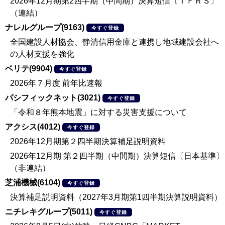
2026年12月期第2四半期（中間期）決算短信〔ＩＦＲＳ〕
（連結）
ナレルグループ(9163)
今すぐ登録
全国建設人材協会、静清信用金庫と連携し地域建設会社へ
の人材支援を強化
ベリテ(9904)
今すぐ登録
2026年７月度 前年比速報
パシフィックネット(3021)
今すぐ登録
「令和８年熊本地震」に対する災害支援について
アクシス(4012)
今すぐ登録
2026年12月期第２四半期決算補足説明資料
2026年12月期 第２四半期（中間期）決算短信〔日本基準〕
（非連結）
芝浦機械(6104)
今すぐ登録
決算補足説明資料（2027年3月期第1四半期決算説明資料）
ニチレキグループ(5011)
今すぐ登録