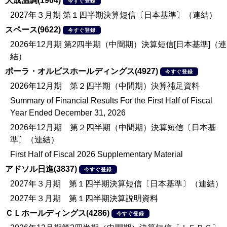
大成温調(1904)
今すぐ登録
2027年３月期 第１四半期決算短信〔日本基準〕（連結）
スペース(9622)
今すぐ登録
2026年12月期 第2四半期（中間期）決算短信[日本基準]（連
結）
ポーラ・オルビスホールディングス(4927)
今すぐ登録
2026年12月期 第２四半期（中間期）決算補足資料
Summary of Financial Results For the First Half of Fiscal
Year Ended December 31, 2026
2026年12月期 第２四半期（中間期）決算短信〔日本基
準〕（連結）
First Half of Fiscal 2026 Supplementary Material
アドソル日進(3837)
今すぐ登録
2027年３月期 第１四半期決算短信〔日本基準〕（連結）
2027年３月期 第１四半期決算説明資料
ＣＬホールディングス(4286)
今すぐ登録