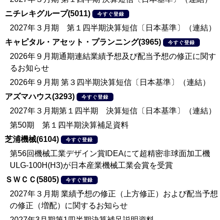
ニチレキグループ(5011)
今すぐ登録
2027年３月期 第１四半期決算短信〔日本基準〕（連結）
キャピタル・アセット・プランニング(3965)
今すぐ登録
2026年９月期通期連結業績予想及び配当予想の修正に関す
るお知らせ
2026年９月期 第３四半期決算短信〔日本基準〕（連結）
アズマハウス(3293)
今すぐ登録
2027年３月期第１四半期 決算短信〔日本基準〕（連結）
第50期 第１四半期決算補足資料
芝浦機械(6104)
今すぐ登録
第56回機械工業デザイン賞IDEAにて超精密非球面加工機
ULG-100H(H3)が日本産業機械工業会賞を受賞
ＳＷＣＣ(5805)
今すぐ登録
2027年３月期 業績予想の修正（上方修正）および配当予想
の修正（増配）に関するお知らせ
2027年3月期第1四半期決算補足説明資料