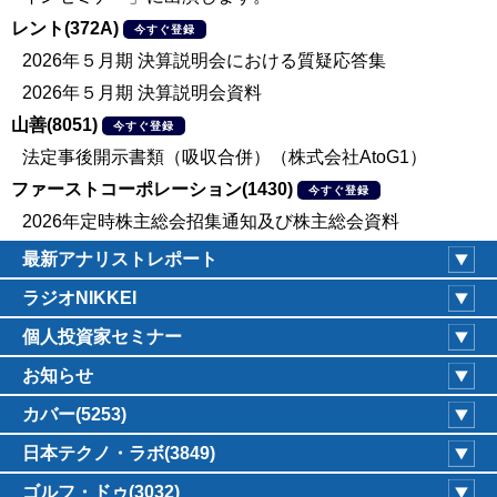
レント(372A)
今すぐ登録
2026年５月期 決算説明会における質疑応答集
2026年５月期 決算説明会資料
山善(8051)
今すぐ登録
法定事後開示書類（吸収合併）（株式会社AtoG1）
ファーストコーポレーション(1430)
今すぐ登録
2026年定時株主総会招集通知及び株主総会資料
最新アナリストレポート
ラジオNIKKEI
個人投資家セミナー
お知らせ
カバー(5253)
日本テクノ・ラボ(3849)
ゴルフ・ドゥ(3032)