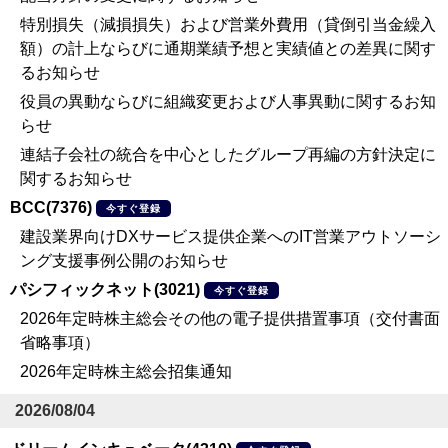
特別損失（減損損失）および営業外費用（貸倒引当金繰入
額）の計上ならびに通期業績予想と実績値との差異に関す
るお知らせ
役員の異動ならびに組織変更および人事異動に関するお知
らせ
連結子会社の統合を中心としたグループ再編の方針決定に
関するお知らせ
BCC(7376)
今すぐ登録
建設業界向けDXサービス提供企業へのIT営業アウトソーシ
ング支援事例公開のお知らせ
パシフィックネット(3021)
今すぐ登録
2026年定時株主総会その他の電子提供措置事項（交付書面
省略事項）
2026年定時株主総会招集通知
2026/08/04