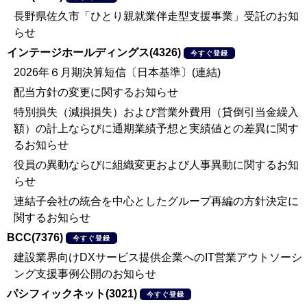
長野県佐久市「ひとり親就業伴走型支援事業」受託のお知
らせ
インテージホールディングス(4326)
今すぐ登録
2026年６月期決算短信〔日本基準〕(連結)
配当方針の変更に関するお知らせ
特別損失（減損損失）および営業外費用（貸倒引当金繰入
額）の計上ならびに通期業績予想と実績値との差異に関す
るお知らせ
役員の異動ならびに組織変更および人事異動に関するお知
らせ
連結子会社の統合を中心としたグループ再編の方針決定に
関するお知らせ
BCC(7376)
今すぐ登録
建設業界向けDXサービス提供企業へのIT営業アウトソーシ
ング支援事例公開のお知らせ
パシフィックネット(3021)
今すぐ登録