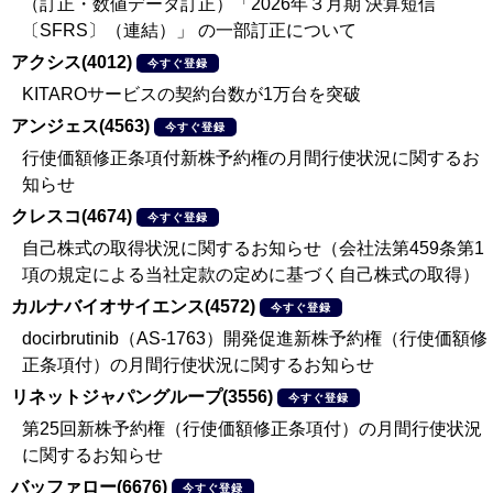
（訂正・数値データ訂正）「2026年３月期 決算短信
〔SFRS〕（連結）」 の一部訂正について
アクシス(4012)
今すぐ登録
KITAROサービスの契約台数が1万台を突破
アンジェス(4563)
今すぐ登録
行使価額修正条項付新株予約権の月間行使状況に関するお
知らせ
クレスコ(4674)
今すぐ登録
自己株式の取得状況に関するお知らせ（会社法第459条第1
項の規定による当社定款の定めに基づく自己株式の取得）
カルナバイオサイエンス(4572)
今すぐ登録
docirbrutinib（AS-1763）開発促進新株予約権（行使価額修
正条項付）の月間行使状況に関するお知らせ
リネットジャパングループ(3556)
今すぐ登録
第25回新株予約権（行使価額修正条項付）の月間行使状況
に関するお知らせ
バッファロー(6676)
今すぐ登録