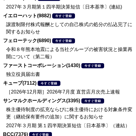
2027年３月期第１四半期決算短信〔日本基準〕(連結)
イエローハット(9882)
今すぐ登録
譲渡制限付株式報酬としての自己株式の処分の払込完了に
関するお知らせ
フェローテック(6890)
今すぐ登録
令和８年熊本地震による当社グループの被害状況と操業再
開について（第二報）
ファーストコーポレーション(1430)
今すぐ登録
独立役員届出書
キューブ(7112)
今すぐ登録
［2026年12月期］2026年7月度 直営店月次売上速報
サンマルクホールディングス(3395)
今すぐ登録
株主優待制度の拡充ならびに株主優待における対象条件変
更（継続保有要件の追加）に関するお知らせ
2027年３月期 第１四半期決算短信〔日本基準〕（連結）
BCC(7376)
今すぐ登録