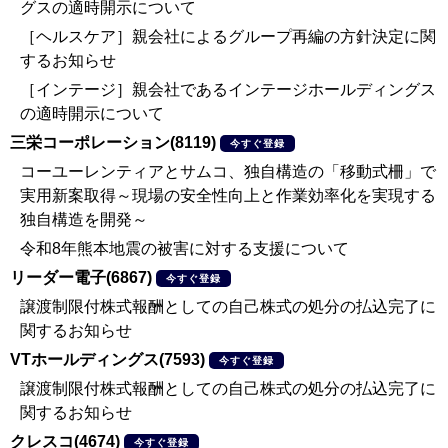
グスの適時開示について
［ヘルスケア］親会社によるグループ再編の方針決定に関
するお知らせ
［インテージ］親会社であるインテージホールディングス
の適時開示について
三栄コーポレーション(8119)
今すぐ登録
コーユーレンティアとサムコ、独自構造の「移動式柵」で
実用新案取得～現場の安全性向上と作業効率化を実現する
独自構造を開発～
令和8年熊本地震の被害に対する支援について
リーダー電子(6867)
今すぐ登録
譲渡制限付株式報酬としての自己株式の処分の払込完了に
関するお知らせ
VTホールディングス(7593)
今すぐ登録
譲渡制限付株式報酬としての自己株式の処分の払込完了に
関するお知らせ
クレスコ(4674)
今すぐ登録