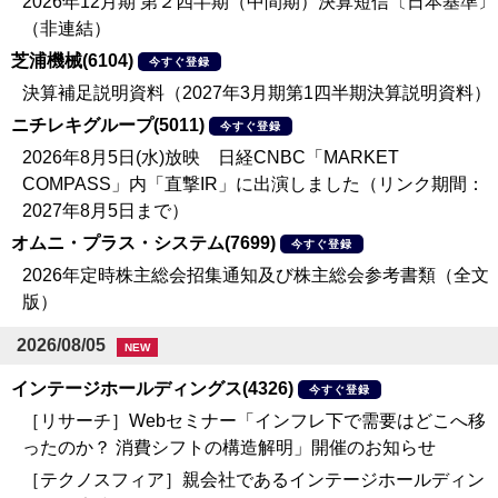
2026年12月期 第２四半期（中間期）決算短信〔日本基準〕
（非連結）
芝浦機械(6104)
今すぐ登録
決算補足説明資料（2027年3月期第1四半期決算説明資料）
ニチレキグループ(5011)
今すぐ登録
2026年8月5日(水)放映 日経CNBC「MARKET
COMPASS」内「直撃IR」に出演しました（リンク期間：
2027年8月5日まで）
オムニ・プラス・システム(7699)
今すぐ登録
2026年定時株主総会招集通知及び株主総会参考書類（全文
版）
2026/08/05
NEW
インテージホールディングス(4326)
今すぐ登録
［リサーチ］Webセミナー「インフレ下で需要はどこへ移
ったのか？ 消費シフトの構造解明」開催のお知らせ
［テクノスフィア］親会社であるインテージホールディン