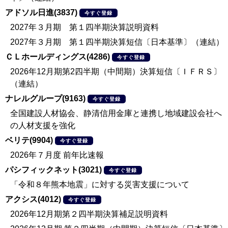
アドソル日進(3837)
今すぐ登録
2027年３月期 第１四半期決算説明資料
2027年３月期 第１四半期決算短信〔日本基準〕（連結）
ＣＬホールディングス(4286)
今すぐ登録
2026年12月期第2四半期（中間期）決算短信〔ＩＦＲＳ〕
（連結）
ナレルグループ(9163)
今すぐ登録
全国建設人材協会、静清信用金庫と連携し地域建設会社へ
の人材支援を強化
ベリテ(9904)
今すぐ登録
2026年７月度 前年比速報
パシフィックネット(3021)
今すぐ登録
「令和８年熊本地震」に対する災害支援について
アクシス(4012)
今すぐ登録
2026年12月期第２四半期決算補足説明資料