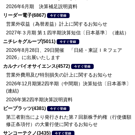
2026年6月期 決算補足説明資料
リーダー電子(6867)
今すぐ登録
営業外収益（為替差益）計上に関するお知らせ
2027年３月期 第１四半期決算短信〔日本基準〕（連結）
ニチレキグループ(5011)
今すぐ登録
2026年8月28日、29日開催 「日経・東証ＩＲフェア
2026」に出展いたします
カルナバイオサイエンス(4572)
今すぐ登録
営業外費用及び特別損失の計上に関するお知らせ
2026年12月期第2四半期（中間期）決算短信〔日本基準〕
(連結)
2026年第2四半期決算説明資料
ビープラッツ(4381)
今すぐ登録
第三者割当により発行された第７回新株予約権（行使価額
修正条項付）の大量行使に関するお知らせ
サンコーテクノ(3435)
今すぐ登録