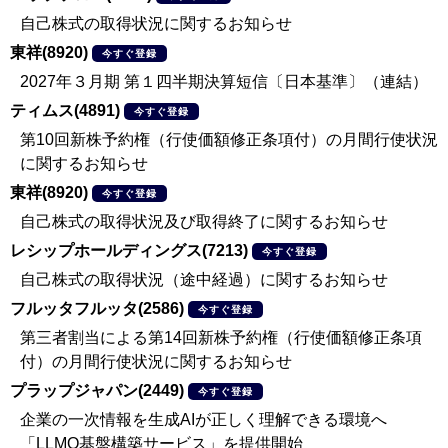
自己株式の取得状況に関するお知らせ
東祥(8920)
今すぐ登録
2027年３月期 第１四半期決算短信〔日本基準〕（連結）
ティムス(4891)
今すぐ登録
第10回新株予約権（行使価額修正条項付）の月間行使状況
に関するお知らせ
東祥(8920)
今すぐ登録
自己株式の取得状況及び取得終了に関するお知らせ
レシップホールディングス(7213)
今すぐ登録
自己株式の取得状況（途中経過）に関するお知らせ
フルッタフルッタ(2586)
今すぐ登録
第三者割当による第14回新株予約権（行使価額修正条項
付）の月間行使状況に関するお知らせ
プラップジャパン(2449)
今すぐ登録
企業の一次情報を生成AIが正しく理解できる環境へ
「LLMO基盤構築サービス」を提供開始