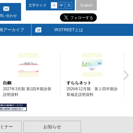
文字サイズ
小
中
大
English
問い合わせ
画アーカイブ
IRSTREETとは
白銅
すららネット
2027年3月期 第1四半期決算
2026年12月期 第２四半期決
説明資料
算補足説明資料
ミナー
お知らせ