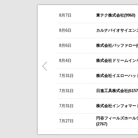
お知らせ
8月7日
東テク株式会社(9960)
2026/08/07
NEW
オープンアップグループ(2154)
今すぐ登録
8/3
カバー(5253)の掲載を開始いたしま
8月6日
カルナバイオサイエンス株
2026年6月期 通期決算説明会 動画
8/3
日本テクノ・ラボ(3849)の掲載を開
リーダー電子(6867)
今すぐ登録
8月6日
株式会社バッファロー(66
7/1
ゴルフ・ドゥ(3032)の掲載を開始い
2027年３月期第１四半期 決算補足
これまで開催した、個人投資家向け
東テク(9960)
5/21
梅の花グループ(7604)の掲載を開
8月4日
株式会社ドリームインキュ
今すぐ登録
アナリストレポート（シェアードリサー
～ 戦略的グローバルＩＲのご案内 
7月31日
ＳＢＳホールディングス(2384)
株式会社イエローハット(
今すぐ登録
今後のスケジュールにつきましては
【ニュースリリース】「WEB
2026年12月期 第２四半期決算説明
【ご提案書】戦略的グローバ
7月31日
日進工具株式会社(6157
レント(372A)
今すぐ登録
静銀リース株式会社との業務提携に
7月31日
株式会社インフォマート(
「熊本中央センター」 新規開設の
新規掲載企業
エプコ(2311)
今すぐ登録
円谷フィールズホール
7月27日
自己株式の取得および自己株式立会外
(2767)
ＳＷＣＣ(5805)
今すぐ登録