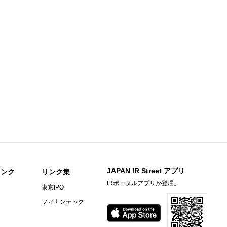
足説明資料
知らせ
期）決算短信〔日本基準〕(連結)
料
〕（連結）
期）決算短信〔日本基準〕（連結）
ビーヒル就労支援機構の株式取得に関するお知らせ
JAPAN IR Street アプリ
リンク
リンク集
IRポータルアプリが登場。
東京IPO
）決算短信〔ＩＦＲＳ〕(連結)
フィナンテック
料