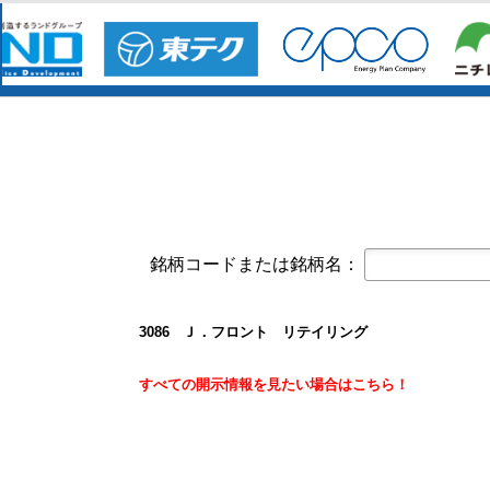
コーポレート・ガバナンスに関する報告書 
オープンアップグループ(2154)
今すぐ登録
2026年6月期 通期決算説明資料
京写(6837)
今すぐ登録
2027年３月期第１四半期決算短信〔
2027年３月期第1四半期 決算補足資
東テク(9960)
今すぐ登録
2027年３月期 第１四半期決算短信
東テクグループ 2027年3月期 第1
銘柄コードまたは銘柄名：
日本精密(7771)
今すぐ登録
令和９年３月期 第１四半期決算短信
クレスコ(4674)
今すぐ登録
3086 Ｊ．フロント リテイリング
譲渡制限付株式報酬としての自己株
白銅(7637)
すべての開示情報を見たい場合はこちら！
今すぐ登録
業績予想および配当予想の修正に関
2027年3月期 第1四半期決算説明資
2027年3月期第1四半期決算短信〔
オープンアップグループ(2154)