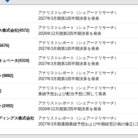
アナリストレポート（シェアードリサーチ）
2027年3月期第1四半期決算を発表
アナリストレポート（シェアードリサーチ）
した。
今すぐ登録
式会社(4572)
2026年12月期第2四半期決算を発表
始いたしました。
今すぐ登録
アナリストレポート（シェアードリサーチ）
76)
2027年3月期第1四半期決算を発表
たしました。
説明資料
今すぐ登録
IRセミナーやオンラインIRセミナーの内容を動画にてご覧いた
アナリストレポート（シェアードリサーチ）
始いたしました。
ベータ(4310)
今すぐ登録
2027年3月期第1四半期決算を発表
チ） ： 2027年3月期第1四半期決算を発表
～
アナリストレポート（シェアードリサーチ）
9882)
、こちらよりご確認ください。
海外IRサービス」提供開始！
～海外機関投資家とのWEBスモールミー
2027年3月期第1四半期決算を発表
資料
ルＩＲのご提案
アナリストレポート（シェアードリサーチ）
)
業績予想および配当予想に関して発表
関するお知らせ
アナリストレポート（シェアードリサーチ）
2492)
お知らせ
2026年12月期第2四半期決算を発表
ディングス株式会社
アナリストレポート（シェアードリサーチ）
買付取引（ToSTNeT-３）による自己株式の買付けの決定に関するお知らせ
2027年3月期通期業績予想および中期経営計画の修正
掲載開始日：8/3
日本テクノ・ラボ（3849：アンビシャス）