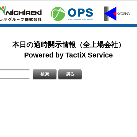
2026/08/07
掲載開始日：8/3
カバー（5253：グロース）
日本基準〕(連結)
料
本日の適時開示情報（全上場会社）
掲載開始日：7/1
ゴルフ・ドゥ（3032：ネクスト）
Powered by TactiX Service
［日本基準］(連結)
四半期 決算補足資料
掲載開始日：5/21
梅の花グループ（7604：スタンダード）
〔日本基準〕(連結)
式の処分の払込完了に関するお知らせ
するお知らせ
料
日本基準〕（連結）