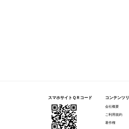
今すぐ登録
剰余金の配当に関するお知らせ
すららネット(3998)
今すぐ登録
2026年12月期 第２四半期決算補
通期連結業績予想の修正に関するお
2026年12月期 第２四半期（中間
リガク・ホールディングス(268A)
今すぐ登録
2026年12月期第2四半期決算説明資
オープンアップグループ(2154)
今すぐ登録
2026年６月期 決算短信〔ＩＦＲＳ
ザ・パック(3950)
今すぐ登録
2026年12月期第２四半期（中間
リネットジャパングループ(3556)
今すぐ登録
（開示事項の経過）株式会社マック
スマホサイトＱＲコード
コンテンツ
リガク・ホールディングス(268A)
会社概要
今すぐ登録
2026年12月期第２四半期（中間期
ご利用規約
エプコ(2311)
今すぐ登録
著作権
2026年12月期第2四半期決算説明資