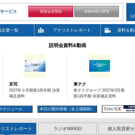
サービス
新規会員登録
登録内容の変更
お
載企業一覧
アナリストレポート
資料＆動
説明会資料&動画
京写
東テク
2027年３月期第1四半期 決算
東テクグループ 2027年3月期
補足資料
第1四半期 決算補足資料
スケジュール
本日の開示情報（全上場銘柄）
ナリストレポート
ラジオNIKKEI
個人投資家セ