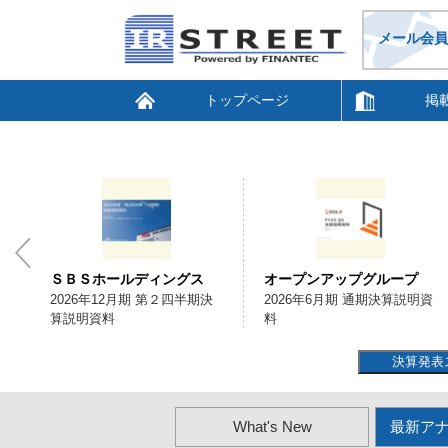
メール会員
トップページ
掲
ＳＢＳホールディングス
オープンアップグループ
会
2026年12月期 第２四半期決
2026年6月期 通期決算説明資
算説明資料
料
決算発表
What's New
最新ア