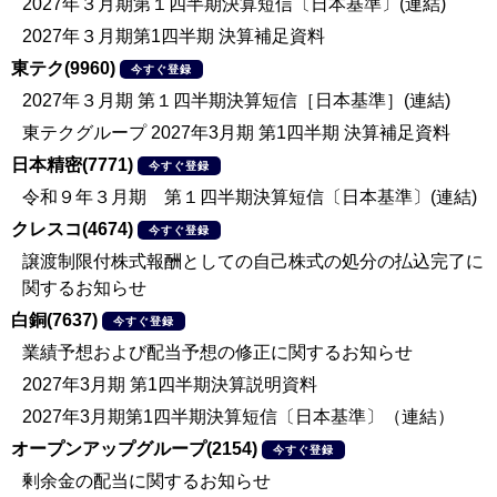
2027年３月期第１四半期決算短信〔日本基準〕(連結)
2027年３月期第1四半期 決算補足資料
東テク(9960)
今すぐ登録
2027年３月期 第１四半期決算短信［日本基準］(連結)
東テクグループ 2027年3月期 第1四半期 決算補足資料
日本精密(7771)
今すぐ登録
令和９年３月期 第１四半期決算短信〔日本基準〕(連結)
クレスコ(4674)
今すぐ登録
譲渡制限付株式報酬としての自己株式の処分の払込完了に
関するお知らせ
白銅(7637)
今すぐ登録
業績予想および配当予想の修正に関するお知らせ
2027年3月期 第1四半期決算説明資料
2027年3月期第1四半期決算短信〔日本基準〕（連結）
オープンアップグループ(2154)
今すぐ登録
剰余金の配当に関するお知らせ