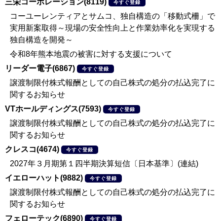
三栄コーポレーション(8119)
今すぐ登録
コーユーレンティアとサムコ、独自構造の「移動式柵」で
実用新案取得～現場の安全性向上と作業効率化を実現する
独自構造を開発～
令和8年熊本地震の被害に対する支援について
リーダー電子(6867)
今すぐ登録
譲渡制限付株式報酬としての自己株式の処分の払込完了に
関するお知らせ
VTホールディングス(7593)
今すぐ登録
譲渡制限付株式報酬としての自己株式の処分の払込完了に
関するお知らせ
クレスコ(4674)
今すぐ登録
2027年３月期第１四半期決算短信〔日本基準〕(連結)
イエローハット(9882)
今すぐ登録
譲渡制限付株式報酬としての自己株式の処分の払込完了に
関するお知らせ
フェローテック(6890)
今すぐ登録