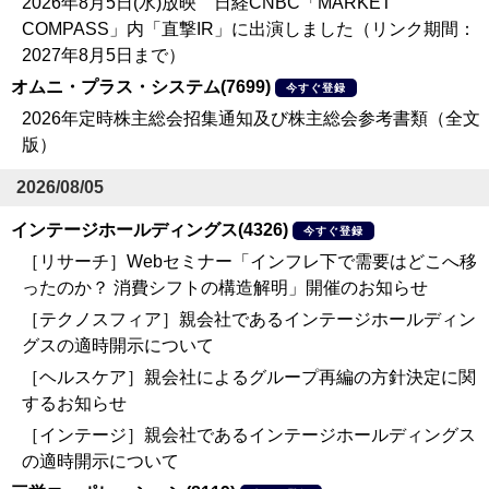
2026年8月5日(水)放映 日経CNBC「MARKET
COMPASS」内「直撃IR」に出演しました（リンク期間：
2027年8月5日まで）
オムニ・プラス・システム(7699)
今すぐ登録
2026年定時株主総会招集通知及び株主総会参考書類（全文
版）
2026/08/05
インテージホールディングス(4326)
今すぐ登録
［リサーチ］Webセミナー「インフレ下で需要はどこへ移
ったのか？ 消費シフトの構造解明」開催のお知らせ
［テクノスフィア］親会社であるインテージホールディン
グスの適時開示について
［ヘルスケア］親会社によるグループ再編の方針決定に関
するお知らせ
［インテージ］親会社であるインテージホールディングス
の適時開示について