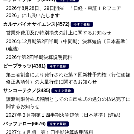
2026年8月28日、29日開催 「日経・東証ＩＲフェア
2026」に出展いたします
カルナバイオサイエンス(4572)
今すぐ登録
営業外費用及び特別損失の計上に関するお知らせ
2026年12月期第2四半期（中間期）決算短信〔日本基準〕
(連結)
2026年第2四半期決算説明資料
ビープラッツ(4381)
今すぐ登録
第三者割当により発行された第７回新株予約権（行使価額
修正条項付）の大量行使に関するお知らせ
サンコーテクノ(3435)
今すぐ登録
譲渡制限付株式報酬としての自己株式の処分の払込完了に
関するお知らせ
2027年３月期第１四半期決算短信〔日本基準〕(連結)
バッファロー(6676)
今すぐ登録
2027年３月期 第１四半期決算説明資料