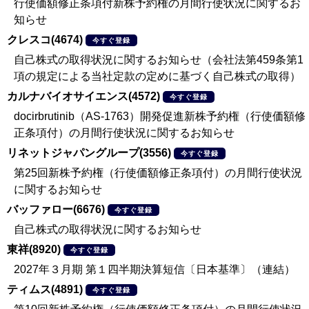
行使価額修正条項付新株予約権の月間行使状況に関するお
知らせ
クレスコ(4674)
今すぐ登録
自己株式の取得状況に関するお知らせ（会社法第459条第1
項の規定による当社定款の定めに基づく自己株式の取得）
カルナバイオサイエンス(4572)
今すぐ登録
docirbrutinib（AS-1763）開発促進新株予約権（行使価額修
正条項付）の月間行使状況に関するお知らせ
リネットジャパングループ(3556)
今すぐ登録
第25回新株予約権（行使価額修正条項付）の月間行使状況
に関するお知らせ
バッファロー(6676)
今すぐ登録
自己株式の取得状況に関するお知らせ
東祥(8920)
今すぐ登録
2027年３月期 第１四半期決算短信〔日本基準〕（連結）
ティムス(4891)
今すぐ登録