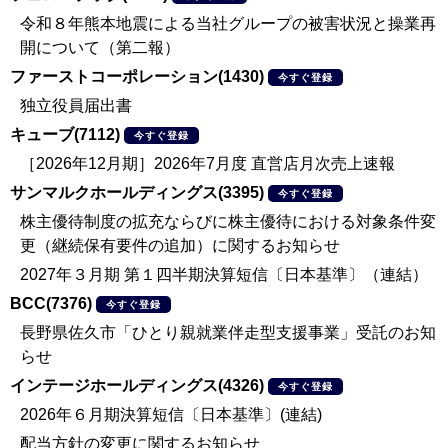
令和８年熊本地震による当社グループの被害状況と操業再
開について（第二報）
ファーストコーポレーション(1430)
今すぐ登録
独立役員届出書
キューブ(7112)
今すぐ登録
［2026年12月期］2026年7月度 直営店月次売上速報
サンマルクホールディングス(3395)
今すぐ登録
株主優待制度の拡充ならびに株主優待における対象条件変
更（継続保有要件の追加）に関するお知らせ
2027年３月期 第１四半期決算短信〔日本基準〕（連結）
BCC(7376)
今すぐ登録
長野県佐久市「ひとり親就業伴走型支援事業」受託のお知
らせ
インテージホールディングス(4326)
今すぐ登録
2026年６月期決算短信〔日本基準〕(連結)
配当方針の変更に関するお知らせ