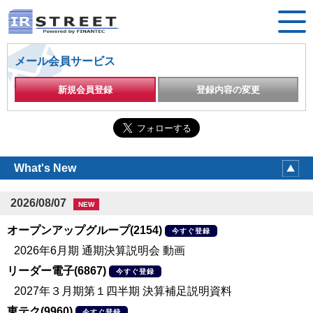
メール会員サービス
新規会員登録
登録内容の変更
What's New
2026/08/07
NEW
オープンアップグループ(2154)
今すぐ登録
2026年6月期 通期決算説明会 動画
リーダー電子(6867)
今すぐ登録
2027年３月期第１四半期 決算補足説明資料
東テク(9960)
今すぐ登録