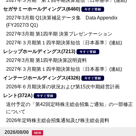
2027年３月期 第１四半期決算短信〔日本基準〕(連結)
セガサミーホールディングス(6460)
今すぐ登録
2027年3月期 Q1決算補足データ集 Data Appendix
(FY2027/3 Q1)
2027年3月期 第1四半期 決算プレゼンテーション
2027年３月期第１四半期決算短信〔日本基準〕(連結)
レシップホールディングス(7213)
今すぐ登録
2027年3月期 第1四半期決算説明資料
2027年３月期第１四半期決算短信〔日本基準〕(連結)
インテージホールディングス(4326)
今すぐ登録
2026年６月期決算の状況および第15次中期経営計画
レント(372A)
今すぐ登録
送付予定の「第42回定時株主総会招集ご通知」の一部修正
について
2026年定時株主総会招集通知及び株主総会資料
2026/08/06
NEW