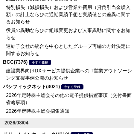
特別損失（減損損失）および営業外費用（貸倒引当金繰入
額）の計上ならびに通期業績予想と実績値との差異に関す
るお知らせ
役員の異動ならびに組織変更および人事異動に関するお知
らせ
連結子会社の統合を中心としたグループ再編の方針決定に
関するお知らせ
BCC(7376)
今すぐ登録
建設業界向けDXサービス提供企業へのIT営業アウトソーシ
ング支援事例公開のお知らせ
パシフィックネット(3021)
今すぐ登録
2026年定時株主総会その他の電子提供措置事項（交付書面
省略事項）
2026年定時株主総会招集通知
2026/08/04