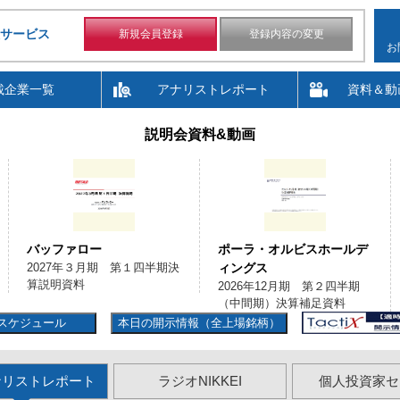
サービス
新規会員登録
登録内容の変更
お
載企業一覧
アナリストレポート
資料＆動
説明会資料&動画
バッファロー
ポーラ・オルビスホールデ
2027年３月期 第１四半期決
ィングス
算説明資料
2026年12月期 第２四半期
（中間期）決算補足資料
スケジュール
本日の開示情報（全上場銘柄）
ナリストレポート
ラジオNIKKEI
個人投資家セ