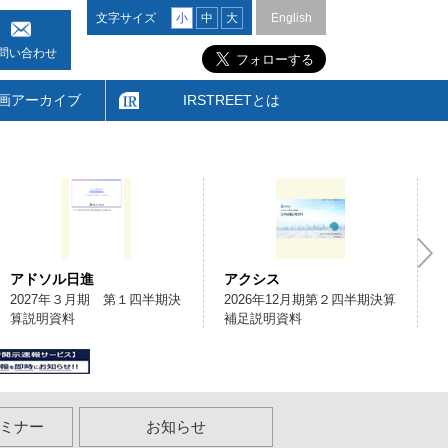
文字サイズ
小
中
大
English
問い合わせ
画アーカイブ
IRSTREETとは
アドソル日進
アクシス
2027年３月期 第１四半期決
2026年12月期第２四半期決算
算説明資料
補足説明資料
ミナー
お知らせ