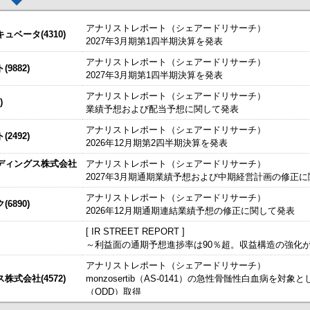
アナリストレポート（シェアードリサーチ）
ベータ(4310)
2027年3月期第1四半期決算を発表
アナリストレポート（シェアードリサーチ）
した。
今すぐ登録
9882)
2027年3月期第1四半期決算を発表
株予約権）の発行内容の確定に関するお知らせ
始いたしました。
今すぐ登録
アナリストレポート（シェアードリサーチ）
)
業績予想および配当予想に関して発表
たしました。
結）
今すぐ登録
IRセミナーやオンラインIRセミナーの内容を動画にてご覧いた
アナリストレポート（シェアードリサーチ）
始いたしました。
2492)
今すぐ登録
2026年12月期第2四半期決算を発表
～
ディングス株式会社
アナリストレポート（シェアードリサーチ）
るお知らせ
、こちらよりご確認ください。
海外IRサービス」提供開始！
～海外機関投資家とのWEBスモールミー
2027年3月期通期業績予想および中期経営計画の修正
信〔日本基準〕（連結）
ルＩＲのご提案
アナリストレポート（シェアードリサーチ）
6890)
2026年12月期通期連結業績予想の修正に関して発表
経・東証ＩＲフェア2026」に出展いたします
[ IR STREET REPORT ]
～利益面の通期予想進捗率は90％超。収益構造の強化
するお知らせ
アナリストレポート（シェアードリサーチ）
）決算短信〔日本基準〕(連結)
式会社(4572)
monzosertib（AS-0141）の急性骨髄性白血病を対
（ODD）取得
掲載開始日：8/3
日本テクノ・ラボ（3849：アンビシャス）