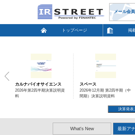
メール会員
トップページ
掲
カルナバイオサイエンス
スペース
明
2026年第2四半期決算説明資
2026年12月期 第2四半期（中
料
間期）決算説明資料
決算発表
What's New
最新ア