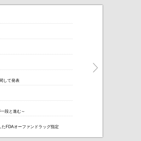
だけます。
ティングをアレンジします！～
に関して発表
が一段と進む～
象としたFDAオーファンドラッグ指定