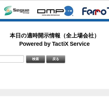
新株予約権（行使価額修正条項付）の大量行使に関するお知らせ
掲載開始日：8/3
式の処分の払込完了に関するお知らせ
カバー（5253：グロース）
日本基準〕(連結)
本日の適時開示情報（全上場会社）
明資料
掲載開始日：7/1
ゴルフ・ドゥ（3032：ネクスト）
Powered by TactiX Service
信〔日本基準〕（連結）
すぐ登録
修正に関するお知らせ
掲載開始日：5/21
梅の花グループ（7604：スタンダード）
対前年同月比及び店舗数推移に関するお知らせ
信〔ＩＦＲＳ〕（連結）
）決算説明資料
すぐ登録
期）決算短信〔ＩＦＲＳ〕（連結）