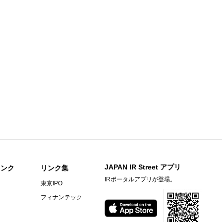
)
今すぐ登録
信〔日本基準〕（連結）
）決算短信[日本基準]（連結）
)
今すぐ登録
ary Material
期）決算補足資料
he First Half of Fiscal Year Ended December 31, 2026
間期）決算短信〔日本基準〕（連結）
明資料
JAPAN IR Street アプリ
リンク
リンク集
信〔日本基準〕（連結）
IRポータルアプリが登場。
東京IPO
フィナンテック
期）決算短信〔ＩＦＲＳ〕（連結）