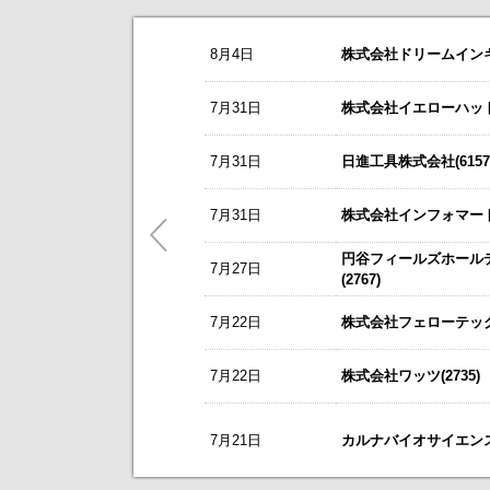
お知らせ
8月4日
株式会社ドリームインキュ
2026/08/06
NEW
アドソル日進(3837)
今すぐ登録
8/3
カバー(5253)の掲載を開始いたしま
7月31日
株式会社イエローハット(
株式報酬型ストックオプション（新
8/3
日本テクノ・ラボ(3849)の掲載を開
ゼロ(9028)
今すぐ登録
7月31日
日進工具株式会社(6157
7/1
ゴルフ・ドゥ(3032)の掲載を開始い
2026年6月期 決算短信[IFRS]（連
これまで開催した、個人投資家向け
2026年6月期 決算補足説明資料
5/21
梅の花グループ(7604)の掲載を開
7月31日
株式会社インフォマート(
リーダー電子(6867)
今すぐ登録
～ 戦略的グローバルＩＲのご案内 
円谷フィールズホール
営業外収益（為替差益）計上に関す
7月27日
今後のスケジュールにつきましては
【ニュースリリース】「WEB
(2767)
2027年３月期 第１四半期決算短
【ご提案書】戦略的グローバ
ニチレキグループ(5011)
7月22日
株式会社フェローテック(
今すぐ登録
2026年8月28日、29日開催 「日
7月22日
株式会社ワッツ(2735)
カルナバイオサイエンス(4572)
新規掲載企業
今すぐ登録
営業外費用及び特別損失の計上に関
2026年12月期第2四半期（中間期
7月21日
カルナバイオサイエンス株
2026年第2四半期決算説明資料
ビープラッツ(4381)