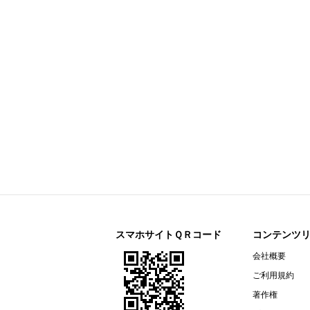
日本マクドナルドホールディングス(2702
月次IRニュース
大成温調(1904)
今すぐ登録
2027年３月期 第１四半期決算短
スペース(9622)
今すぐ登録
2026年12月期 第2四半期（中間期
ポーラ・オルビスホールディングス(4927
First Half of Fiscal 2026 Supplement
2026年12月期 第２四半期（中間
Summary of Financial Results For t
2026年12月期 第２四半期（中
アドソル日進(3837)
今すぐ登録
2027年３月期 第１四半期決算説
スマホサイトＱＲコード
コンテンツ
2027年３月期 第１四半期決算短
会社概要
ＣＬホールディングス(4286)
今すぐ登録
ご利用規約
2026年12月期第2四半期（中間
著作権
ナレルグループ(9163)
今すぐ登録