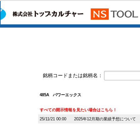
今すぐ登録
第三者割当により発行された第７回
サンコーテクノ(3435)
今すぐ登録
譲渡制限付株式報酬としての自己株
2027年３月期第１四半期決算短信〔
バッファロー(6676)
今すぐ登録
2027年３月期 第１四半期決算説
2027年３月期 第１四半期決算短
セプテーニ・ホールディングス(4293)
今
2026年12月期通期連結業績予想の
銘柄コードまたは銘柄名：
ワッツ(2735)
今すぐ登録
2026年８月期７月度 月次売上高
485A パワーエックス
ソフトバンクグループ(9984)
今すぐ登録
2027年３月期 第１四半期決算短
すべての開示情報を見たい場合はこちら！
スペース(9622)
今すぐ登録
25/11/21 00:00
2025年12月期の業績予想について
2026年12月期 第2四半期（中間期
セプテーニ・ホールディングス(4293)
今
2026年12月期 第２四半期（中間