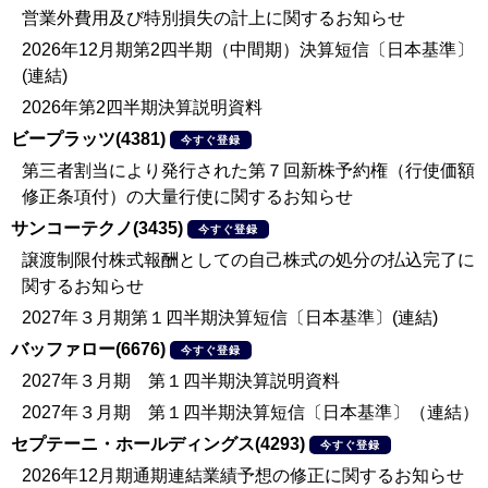
営業外費用及び特別損失の計上に関するお知らせ
2026年12月期第2四半期（中間期）決算短信〔日本基準〕
(連結)
2026年第2四半期決算説明資料
ビープラッツ(4381)
今すぐ登録
第三者割当により発行された第７回新株予約権（行使価額
修正条項付）の大量行使に関するお知らせ
サンコーテクノ(3435)
今すぐ登録
譲渡制限付株式報酬としての自己株式の処分の払込完了に
関するお知らせ
2027年３月期第１四半期決算短信〔日本基準〕(連結)
バッファロー(6676)
今すぐ登録
2027年３月期 第１四半期決算説明資料
2027年３月期 第１四半期決算短信〔日本基準〕（連結）
セプテーニ・ホールディングス(4293)
今すぐ登録
2026年12月期通期連結業績予想の修正に関するお知らせ