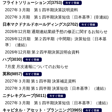
フライトソリューションズ(3753)
今すぐ登録
2027年３月期 第１四半期決算説明資料
2027年３月期 第１四半期決算短信〔日本基準〕(非連結)
日本マクドナルドホールディングス(2702)
今すぐ登録
2026年12月期 通期連結業績予想の修正に関するお知らせ
2026年12月期 第２四半期（中間期）決算短信〔日本基
準〕（連結）
2026年12月期 第２四半期決算説明会資料
ハブ(3030)
今すぐ登録
7月度 月次速報についてのお知らせ
英和(9857)
今すぐ登録
2027年３月期 第１四半期 決算補足資料
2027年３月期 第１四半期 決算短信〔日本基準〕（連結）
ニチレキグループ(5011)
今すぐ登録
2027年３月期 第１四半期決算短信〔日本基準〕（連結）
キャピタル・アセット・プランニング(3965)
今すぐ登録