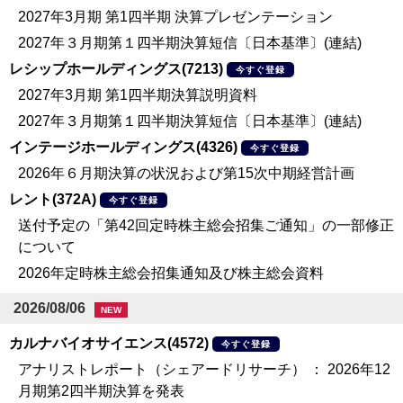
2027年3月期 第1四半期 決算プレゼンテーション
2027年３月期第１四半期決算短信〔日本基準〕(連結)
レシップホールディングス(7213)
今すぐ登録
2027年3月期 第1四半期決算説明資料
2027年３月期第１四半期決算短信〔日本基準〕(連結)
インテージホールディングス(4326)
今すぐ登録
2026年６月期決算の状況および第15次中期経営計画
レント(372A)
今すぐ登録
送付予定の「第42回定時株主総会招集ご通知」の一部修正
について
2026年定時株主総会招集通知及び株主総会資料
2026/08/06
NEW
カルナバイオサイエンス(4572)
今すぐ登録
アナリストレポート（シェアードリサーチ） ： 2026年12
月期第2四半期決算を発表