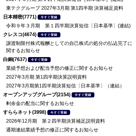
東テクグループ 2027年3月期 第1四半期 決算補足資料
日本精密(7771)
今すぐ登録
令和９年３月期 第１四半期決算短信〔日本基準〕(連結)
クレスコ(4674)
今すぐ登録
譲渡制限付株式報酬としての自己株式の処分の払込完了に
関するお知らせ
白銅(7637)
今すぐ登録
業績予想および配当予想の修正に関するお知らせ
2027年3月期 第1四半期決算説明資料
2027年3月期第1四半期決算短信〔日本基準〕（連結）
オープンアップグループ(2154)
今すぐ登録
剰余金の配当に関するお知らせ
すららネット(3998)
今すぐ登録
2026年12月期 第２四半期決算補足説明資料
通期連結業績予想の修正に関するお知らせ