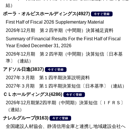
結）
ポーラ・オルビスホールディングス(4927)
今すぐ登録
First Half of Fiscal 2026 Supplementary Material
2026年12月期 第２四半期（中間期）決算補足資料
Summary of Financial Results For the First Half of Fiscal
Year Ended December 31, 2026
2026年12月期 第２四半期（中間期）決算短信〔日本基
準〕（連結）
アドソル日進(3837)
今すぐ登録
2027年３月期 第１四半期決算説明資料
2027年３月期 第１四半期決算短信〔日本基準〕（連結）
ＣＬホールディングス(4286)
今すぐ登録
2026年12月期第2四半期（中間期）決算短信〔ＩＦＲＳ〕
（連結）
ナレルグループ(9163)
今すぐ登録
全国建設人材協会、静清信用金庫と連携し地域建設会社へ