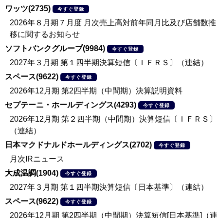
ワッツ(2735)
今すぐ登録
2026年８月期７月度 月次売上高対前年同月比及び店舗数推
移に関するお知らせ
ソフトバンクグループ(9984)
今すぐ登録
2027年３月期 第１四半期決算短信〔ＩＦＲＳ〕（連結）
スペース(9622)
今すぐ登録
2026年12月期 第2四半期（中間期）決算説明資料
セプテーニ・ホールディングス(4293)
今すぐ登録
2026年12月期 第２四半期（中間期）決算短信〔ＩＦＲＳ〕
（連結）
日本マクドナルドホールディングス(2702)
今すぐ登録
月次IRニュース
大成温調(1904)
今すぐ登録
2027年３月期 第１四半期決算短信〔日本基準〕（連結）
スペース(9622)
今すぐ登録
2026年12月期 第2四半期（中間期）決算短信[日本基準]（連