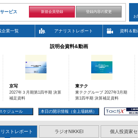
サービス
新規会員登録
登録内容の変更
お
載企業一覧
アナリストレポート
資料＆動
説明会資料&動画
京写
東テク
2027年３月期第1四半期 決算
東テクグループ 2027年3月期
補足資料
第1四半期 決算補足資料
スケジュール
本日の開示情報（全上場銘柄）
ナリストレポート
ラジオNIKKEI
個人投資家セ