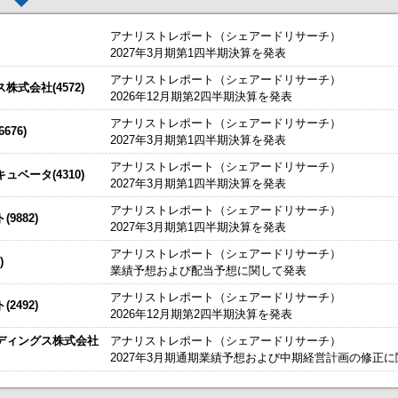
アナリストレポート（シェアードリサーチ）
2027年3月期第1四半期決算を発表
アナリストレポート（シェアードリサーチ）
した。
今すぐ登録
式会社(4572)
2026年12月期第2四半期決算を発表
始いたしました。
今すぐ登録
アナリストレポート（シェアードリサーチ）
76)
2027年3月期第1四半期決算を発表
たしました。
説明資料
今すぐ登録
IRセミナーやオンラインIRセミナーの内容を動画にてご覧いた
アナリストレポート（シェアードリサーチ）
始いたしました。
ベータ(4310)
今すぐ登録
2027年3月期第1四半期決算を発表
チ） ： 2027年3月期第1四半期決算を発表
～
アナリストレポート（シェアードリサーチ）
9882)
、こちらよりご確認ください。
海外IRサービス」提供開始！
～海外機関投資家とのWEBスモールミー
2027年3月期第1四半期決算を発表
資料
ルＩＲのご提案
アナリストレポート（シェアードリサーチ）
)
業績予想および配当予想に関して発表
関するお知らせ
アナリストレポート（シェアードリサーチ）
2492)
お知らせ
2026年12月期第2四半期決算を発表
ディングス株式会社
アナリストレポート（シェアードリサーチ）
買付取引（ToSTNeT-３）による自己株式の買付けの決定に関するお知らせ
2027年3月期通期業績予想および中期経営計画の修正
掲載開始日：8/3
カバー（5253：グロース）