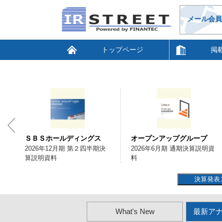
メール会員
トップページ
掲
ＳＢＳホールディングス
オープンアップグループ
会
2026年12月期 第２四半期決
2026年6月期 通期決算説明資
算説明資料
料
決算発表
What's New
最新ア