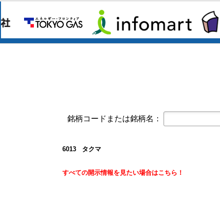
コーポレート・ガバナンスに関する報告書 
オープンアップグループ(2154)
今すぐ登録
2026年6月期 通期決算説明資料
京写(6837)
今すぐ登録
2027年３月期第１四半期決算短信〔
2027年３月期第1四半期 決算補足資
東テク(9960)
今すぐ登録
2027年３月期 第１四半期決算短信
東テクグループ 2027年3月期 第1
銘柄コードまたは銘柄名：
日本精密(7771)
今すぐ登録
令和９年３月期 第１四半期決算短信
クレスコ(4674)
今すぐ登録
6013 タクマ
譲渡制限付株式報酬としての自己株
白銅(7637)
すべての開示情報を見たい場合はこちら！
今すぐ登録
業績予想および配当予想の修正に関
2027年3月期 第1四半期決算説明資
2027年3月期第1四半期決算短信〔
オープンアップグループ(2154)