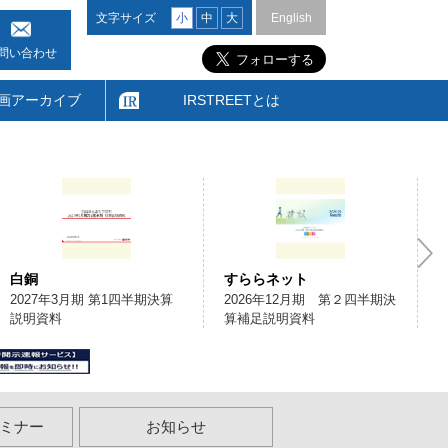
文字サイズ
小
中
大
English
問い合わせ
画アーカイブ
IRSTREETとは
白銅
すららネット
2027年3月期 第1四半期決算
2026年12月期 第２四半期決
説明資料
算補足説明資料
ミナー
お知らせ