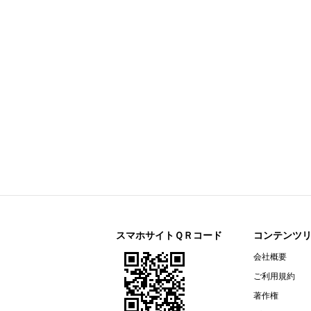
今すぐ登録
剰余金の配当に関するお知らせ
すららネット(3998)
今すぐ登録
2026年12月期 第２四半期決算補
通期連結業績予想の修正に関するお
2026年12月期 第２四半期（中間
リガク・ホールディングス(268A)
今すぐ登録
2026年12月期第2四半期決算説明資
オープンアップグループ(2154)
今すぐ登録
2026年６月期 決算短信〔ＩＦＲＳ
ザ・パック(3950)
今すぐ登録
2026年12月期第２四半期（中間
リネットジャパングループ(3556)
今すぐ登録
（開示事項の経過）株式会社マック
スマホサイトＱＲコード
コンテンツ
リガク・ホールディングス(268A)
会社概要
今すぐ登録
2026年12月期第２四半期（中間期
ご利用規約
エプコ(2311)
今すぐ登録
著作権
2026年12月期第2四半期決算説明資