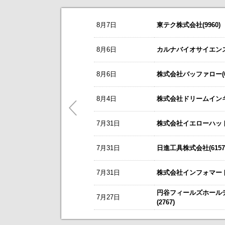
お知らせ
8月7日
東テク株式会社(9960)
2026/08/07
NEW
オープンアップグループ(2154)
今すぐ登録
8/3
カバー(5253)の掲載を開始いたしま
8月6日
カルナバイオサイエンス株
2026年6月期 通期決算説明会 動画
8/3
日本テクノ・ラボ(3849)の掲載を開
リーダー電子(6867)
今すぐ登録
8月6日
株式会社バッファロー(66
7/1
ゴルフ・ドゥ(3032)の掲載を開始い
2027年３月期第１四半期 決算補足
これまで開催した、個人投資家向け
東テク(9960)
5/21
梅の花グループ(7604)の掲載を開
8月4日
株式会社ドリームインキュ
今すぐ登録
アナリストレポート（シェアードリサー
～ 戦略的グローバルＩＲのご案内 
7月31日
ＳＢＳホールディングス(2384)
株式会社イエローハット(
今すぐ登録
今後のスケジュールにつきましては
【ニュースリリース】「WEB
2026年12月期 第２四半期決算説明
【ご提案書】戦略的グローバ
7月31日
日進工具株式会社(6157
レント(372A)
今すぐ登録
静銀リース株式会社との業務提携に
7月31日
株式会社インフォマート(
「熊本中央センター」 新規開設の
新規掲載企業
エプコ(2311)
今すぐ登録
円谷フィールズホール
7月27日
自己株式の取得および自己株式立会外
(2767)
ＳＷＣＣ(5805)
今すぐ登録