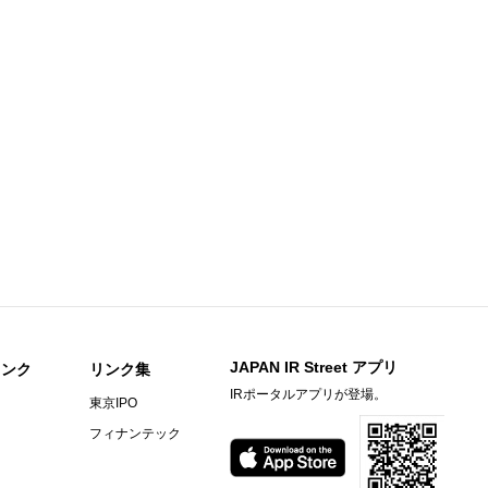
足説明資料
知らせ
期）決算短信〔日本基準〕(連結)
料
〕（連結）
期）決算短信〔日本基準〕（連結）
ビーヒル就労支援機構の株式取得に関するお知らせ
JAPAN IR Street アプリ
リンク
リンク集
IRポータルアプリが登場。
東京IPO
）決算短信〔ＩＦＲＳ〕(連結)
フィナンテック
料