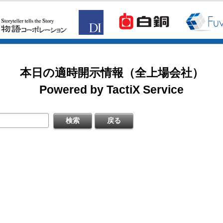
2026/08/07
掲載開始日：8/3
日本テクノ・ラボ（3849：アンビシャス）
日本基準〕(連結)
料
本日の適時開示情報（全上場会社）
掲載開始日：7/1
ゴルフ・ドゥ（3032：ネクスト）
Powered by TactiX Service
［日本基準］(連結)
四半期 決算補足資料
掲載開始日：5/21
梅の花グループ（7604：スタンダード）
〔日本基準〕(連結)
式の処分の払込完了に関するお知らせ
するお知らせ
料
日本基準〕（連結）