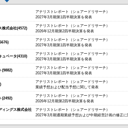
アナリストレポート（シェアードリサーチ）
2027年3月期第1四半期決算を発表
アナリストレポート（シェアードリサーチ）
した。
今すぐ登録
式会社(4572)
2026年12月期第2四半期決算を発表
始いたしました。
今すぐ登録
アナリストレポート（シェアードリサーチ）
76)
2027年3月期第1四半期決算を発表
たしました。
説明資料
今すぐ登録
IRセミナーやオンラインIRセミナーの内容を動画にてご覧いた
アナリストレポート（シェアードリサーチ）
始いたしました。
ベータ(4310)
今すぐ登録
2027年3月期第1四半期決算を発表
チ） ： 2027年3月期第1四半期決算を発表
～
アナリストレポート（シェアードリサーチ）
9882)
、こちらよりご確認ください。
海外IRサービス」提供開始！
～海外機関投資家とのWEBスモールミー
2027年3月期第1四半期決算を発表
資料
ルＩＲのご提案
アナリストレポート（シェアードリサーチ）
)
業績予想および配当予想に関して発表
関するお知らせ
アナリストレポート（シェアードリサーチ）
2492)
お知らせ
2026年12月期第2四半期決算を発表
ディングス株式会社
アナリストレポート（シェアードリサーチ）
買付取引（ToSTNeT-３）による自己株式の買付けの決定に関するお知らせ
2027年3月期通期業績予想および中期経営計画の修正
掲載開始日：8/3
カバー（5253：グロース）