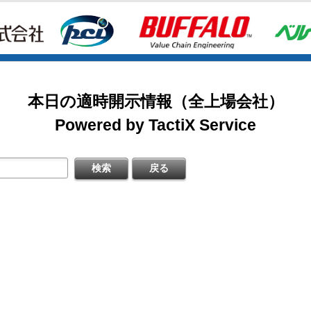
2026/08/07
掲載開始日：8/3
日本テクノ・ラボ（3849：アンビシャス）
日本基準〕(連結)
料
本日の適時開示情報（全上場会社）
掲載開始日：7/1
ゴルフ・ドゥ（3032：ネクスト）
Powered by TactiX Service
［日本基準］(連結)
四半期 決算補足資料
掲載開始日：5/21
梅の花グループ（7604：スタンダード）
〔日本基準〕(連結)
式の処分の払込完了に関するお知らせ
するお知らせ
料
日本基準〕（連結）