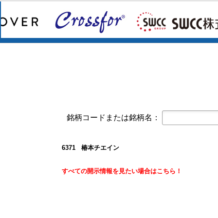
コーポレート・ガバナンスに関する報告書 
オープンアップグループ(2154)
今すぐ登録
2026年6月期 通期決算説明資料
京写(6837)
今すぐ登録
2027年３月期第１四半期決算短信〔
2027年３月期第1四半期 決算補足資
東テク(9960)
今すぐ登録
2027年３月期 第１四半期決算短信
東テクグループ 2027年3月期 第1
銘柄コードまたは銘柄名：
日本精密(7771)
今すぐ登録
令和９年３月期 第１四半期決算短信
クレスコ(4674)
今すぐ登録
6371 椿本チエイン
譲渡制限付株式報酬としての自己株
白銅(7637)
すべての開示情報を見たい場合はこちら！
今すぐ登録
業績予想および配当予想の修正に関
2027年3月期 第1四半期決算説明資
2027年3月期第1四半期決算短信〔
オープンアップグループ(2154)