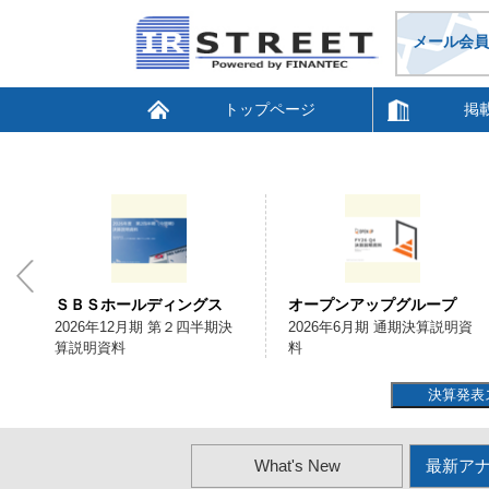
メール会員
トップページ
掲
ＳＢＳホールディングス
オープンアップグループ
会
2026年12月期 第２四半期決
2026年6月期 通期決算説明資
算説明資料
料
決算発表
What's New
最新ア