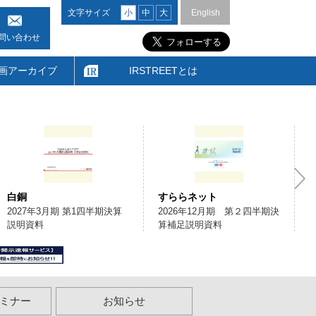
文字サイズ
小
中
大
English
問い合わせ
画アーカイブ
IRSTREETとは
白銅
すららネット
2027年3月期 第1四半期決算
2026年12月期 第２四半期決
説明資料
算補足説明資料
ミナー
お知らせ