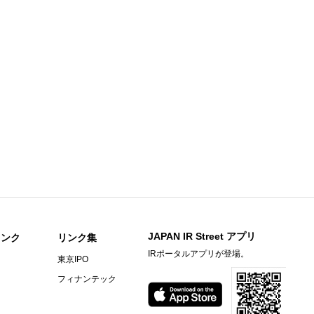
足説明資料
知らせ
期）決算短信〔日本基準〕(連結)
料
〕（連結）
期）決算短信〔日本基準〕（連結）
ビーヒル就労支援機構の株式取得に関するお知らせ
JAPAN IR Street アプリ
リンク
リンク集
IRポータルアプリが登場。
東京IPO
）決算短信〔ＩＦＲＳ〕(連結)
フィナンテック
料