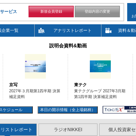
サービス
新規会員登録
登録内容の変更
お
載企業一覧
アナリストレポート
資料＆動
説明会資料&動画
京写
東テク
2027年３月期第1四半期 決算
東テクグループ 2027年3月期
補足資料
第1四半期 決算補足資料
スケジュール
本日の開示情報（全上場銘柄）
ナリストレポート
ラジオNIKKEI
個人投資家セ