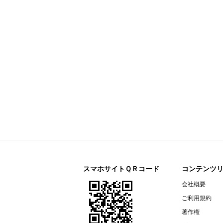
今すぐ登録
剰余金の配当に関するお知らせ
すららネット(3998)
今すぐ登録
2026年12月期 第２四半期決算補
通期連結業績予想の修正に関するお
2026年12月期 第２四半期（中間
リガク・ホールディングス(268A)
今すぐ登録
2026年12月期第2四半期決算説明資
オープンアップグループ(2154)
今すぐ登録
2026年６月期 決算短信〔ＩＦＲＳ
ザ・パック(3950)
今すぐ登録
2026年12月期第２四半期（中間
リネットジャパングループ(3556)
今すぐ登録
（開示事項の経過）株式会社マック
スマホサイトＱＲコード
コンテンツ
リガク・ホールディングス(268A)
会社概要
今すぐ登録
2026年12月期第２四半期（中間期
ご利用規約
エプコ(2311)
今すぐ登録
著作権
2026年12月期第2四半期決算説明資