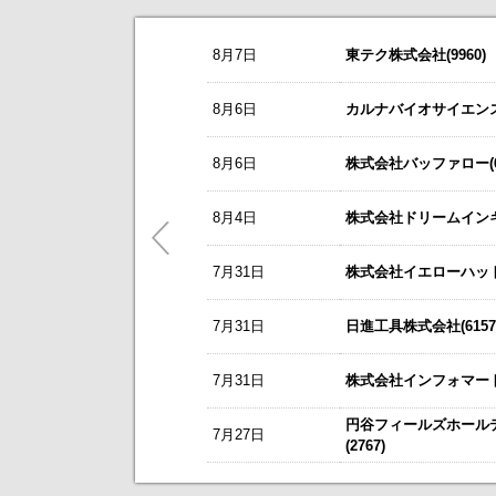
お知らせ
8月7日
東テク株式会社(9960)
2026/08/07
NEW
オープンアップグループ(2154)
今すぐ登録
8/3
カバー(5253)の掲載を開始いたしま
8月6日
カルナバイオサイエンス株
2026年6月期 通期決算説明会 動画
8/3
日本テクノ・ラボ(3849)の掲載を開
リーダー電子(6867)
今すぐ登録
8月6日
株式会社バッファロー(66
7/1
ゴルフ・ドゥ(3032)の掲載を開始い
2027年３月期第１四半期 決算補足
これまで開催した、個人投資家向け
東テク(9960)
5/21
梅の花グループ(7604)の掲載を開
8月4日
株式会社ドリームインキュ
今すぐ登録
アナリストレポート（シェアードリサー
～ 戦略的グローバルＩＲのご案内 
7月31日
ＳＢＳホールディングス(2384)
株式会社イエローハット(
今すぐ登録
今後のスケジュールにつきましては
【ニュースリリース】「WEB
2026年12月期 第２四半期決算説明
【ご提案書】戦略的グローバ
7月31日
日進工具株式会社(6157
レント(372A)
今すぐ登録
静銀リース株式会社との業務提携に
7月31日
株式会社インフォマート(
「熊本中央センター」 新規開設の
新規掲載企業
エプコ(2311)
今すぐ登録
円谷フィールズホール
7月27日
自己株式の取得および自己株式立会外
(2767)
ＳＷＣＣ(5805)
今すぐ登録