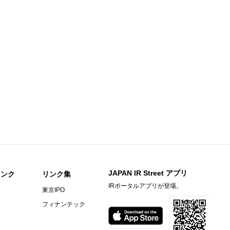
足説明資料
知らせ
期）決算短信〔日本基準〕(連結)
料
〕（連結）
期）決算短信〔日本基準〕（連結）
ビーヒル就労支援機構の株式取得に関するお知らせ
JAPAN IR Street アプリ
リンク
リンク集
IRポータルアプリが登場。
東京IPO
）決算短信〔ＩＦＲＳ〕(連結)
フィナンテック
料