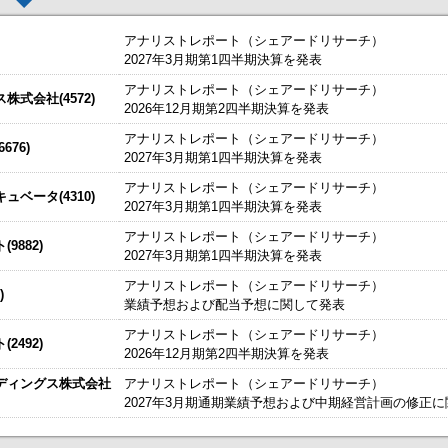
アナリストレポート（シェアードリサーチ）
2027年3月期第1四半期決算を発表
アナリストレポート（シェアードリサーチ）
した。
今すぐ登録
式会社(4572)
2026年12月期第2四半期決算を発表
始いたしました。
今すぐ登録
アナリストレポート（シェアードリサーチ）
76)
2027年3月期第1四半期決算を発表
たしました。
説明資料
今すぐ登録
IRセミナーやオンラインIRセミナーの内容を動画にてご覧いた
アナリストレポート（シェアードリサーチ）
始いたしました。
ベータ(4310)
今すぐ登録
2027年3月期第1四半期決算を発表
チ） ： 2027年3月期第1四半期決算を発表
～
アナリストレポート（シェアードリサーチ）
9882)
、こちらよりご確認ください。
海外IRサービス」提供開始！
～海外機関投資家とのWEBスモールミー
2027年3月期第1四半期決算を発表
資料
ルＩＲのご提案
アナリストレポート（シェアードリサーチ）
)
業績予想および配当予想に関して発表
関するお知らせ
アナリストレポート（シェアードリサーチ）
2492)
お知らせ
2026年12月期第2四半期決算を発表
ディングス株式会社
アナリストレポート（シェアードリサーチ）
買付取引（ToSTNeT-３）による自己株式の買付けの決定に関するお知らせ
2027年3月期通期業績予想および中期経営計画の修正
掲載開始日：8/3
カバー（5253：グロース）