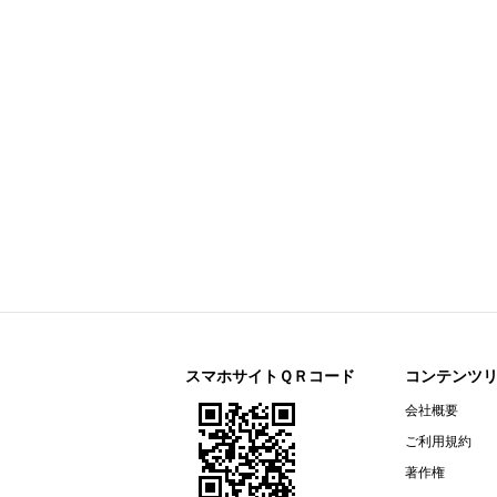
今すぐ登録
剰余金の配当に関するお知らせ
すららネット(3998)
今すぐ登録
2026年12月期 第２四半期決算補
通期連結業績予想の修正に関するお
2026年12月期 第２四半期（中間
リガク・ホールディングス(268A)
今すぐ登録
2026年12月期第2四半期決算説明資
オープンアップグループ(2154)
今すぐ登録
2026年６月期 決算短信〔ＩＦＲＳ
ザ・パック(3950)
今すぐ登録
2026年12月期第２四半期（中間
リネットジャパングループ(3556)
今すぐ登録
（開示事項の経過）株式会社マック
スマホサイトＱＲコード
コンテンツ
リガク・ホールディングス(268A)
会社概要
今すぐ登録
2026年12月期第２四半期（中間期
ご利用規約
エプコ(2311)
今すぐ登録
著作権
2026年12月期第2四半期決算説明資