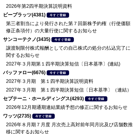
2026年第2四半期決算説明資料
ビープラッツ(4381)
今すぐ登録
第三者割当により発行された第７回新株予約権（行使価額
修正条項付）の大量行使に関するお知らせ
サンコーテクノ(3435)
今すぐ登録
譲渡制限付株式報酬としての自己株式の処分の払込完了に
関するお知らせ
2027年３月期第１四半期決算短信〔日本基準〕(連結)
バッファロー(6676)
今すぐ登録
2027年３月期 第１四半期決算説明資料
2027年３月期 第１四半期決算短信〔日本基準〕（連結）
セプテーニ・ホールディングス(4293)
今すぐ登録
2026年12月期通期連結業績予想の修正に関するお知らせ
ワッツ(2735)
今すぐ登録
2026年８月期７月度 月次売上高対前年同月比及び店舗数推
移に関するお知らせ