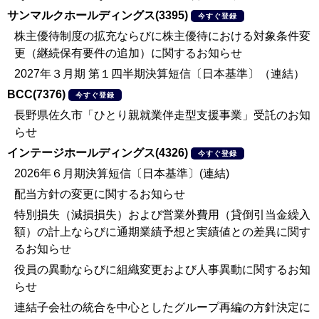
サンマルクホールディングス(3395)
今すぐ登録
株主優待制度の拡充ならびに株主優待における対象条件変
更（継続保有要件の追加）に関するお知らせ
2027年３月期 第１四半期決算短信〔日本基準〕（連結）
BCC(7376)
今すぐ登録
長野県佐久市「ひとり親就業伴走型支援事業」受託のお知
らせ
インテージホールディングス(4326)
今すぐ登録
2026年６月期決算短信〔日本基準〕(連結)
配当方針の変更に関するお知らせ
特別損失（減損損失）および営業外費用（貸倒引当金繰入
額）の計上ならびに通期業績予想と実績値との差異に関す
るお知らせ
役員の異動ならびに組織変更および人事異動に関するお知
らせ
連結子会社の統合を中心としたグループ再編の方針決定に