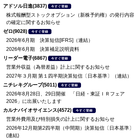
アドソル日進(3837)
今すぐ登録
株式報酬型ストックオプション（新株予約権）の発行内容
の確定に関するお知らせ
ゼロ(9028)
今すぐ登録
2026年6月期 決算短信[IFRS]（連結）
2026年6月期 決算補足説明資料
リーダー電子(6867)
今すぐ登録
営業外収益（為替差益）計上に関するお知らせ
2027年３月期 第１四半期決算短信〔日本基準〕（連結）
ニチレキグループ(5011)
今すぐ登録
2026年8月28日、29日開催 「日経・東証ＩＲフェア
2026」に出展いたします
カルナバイオサイエンス(4572)
今すぐ登録
営業外費用及び特別損失の計上に関するお知らせ
2026年12月期第2四半期（中間期）決算短信〔日本基準〕
(連結)