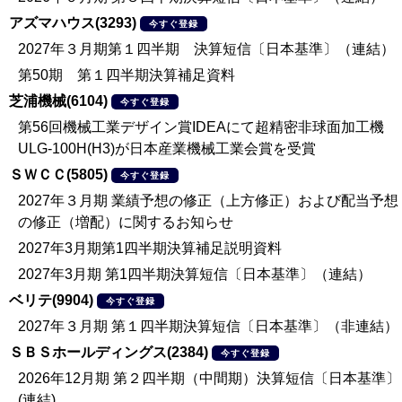
アズマハウス(3293)
今すぐ登録
2027年３月期第１四半期 決算短信〔日本基準〕（連結）
第50期 第１四半期決算補足資料
芝浦機械(6104)
今すぐ登録
第56回機械工業デザイン賞IDEAにて超精密非球面加工機
ULG-100H(H3)が日本産業機械工業会賞を受賞
ＳＷＣＣ(5805)
今すぐ登録
2027年３月期 業績予想の修正（上方修正）および配当予想
の修正（増配）に関するお知らせ
2027年3月期第1四半期決算補足説明資料
2027年3月期 第1四半期決算短信〔日本基準〕（連結）
ベリテ(9904)
今すぐ登録
2027年３月期 第１四半期決算短信〔日本基準〕（非連結）
ＳＢＳホールディングス(2384)
今すぐ登録
2026年12月期 第２四半期（中間期）決算短信〔日本基準〕
(連結)