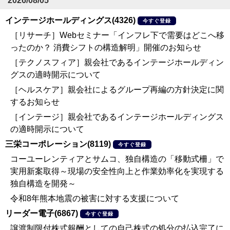
2026/08/05
インテージホールディングス(4326)
今すぐ登録
［リサーチ］Webセミナー「インフレ下で需要はどこへ移
ったのか？ 消費シフトの構造解明」開催のお知らせ
［テクノスフィア］親会社であるインテージホールディン
グスの適時開示について
［ヘルスケア］親会社によるグループ再編の方針決定に関
するお知らせ
［インテージ］親会社であるインテージホールディングス
の適時開示について
三栄コーポレーション(8119)
今すぐ登録
コーユーレンティアとサムコ、独自構造の「移動式柵」で
実用新案取得～現場の安全性向上と作業効率化を実現する
独自構造を開発～
令和8年熊本地震の被害に対する支援について
リーダー電子(6867)
今すぐ登録
譲渡制限付株式報酬としての自己株式の処分の払込完了に