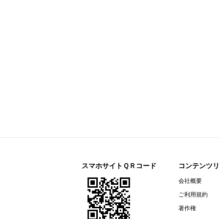
今すぐ登録
剰余金の配当に関するお知らせ
すららネット(3998)
今すぐ登録
2026年12月期 第２四半期決算補
通期連結業績予想の修正に関するお
2026年12月期 第２四半期（中間
リガク・ホールディングス(268A)
今すぐ登録
2026年12月期第2四半期決算説明資
オープンアップグループ(2154)
今すぐ登録
2026年６月期 決算短信〔ＩＦＲＳ
ザ・パック(3950)
今すぐ登録
2026年12月期第２四半期（中間
リネットジャパングループ(3556)
今すぐ登録
（開示事項の経過）株式会社マック
スマホサイトＱＲコード
コンテンツ
リガク・ホールディングス(268A)
会社概要
今すぐ登録
2026年12月期第２四半期（中間期
ご利用規約
エプコ(2311)
今すぐ登録
著作権
2026年12月期第2四半期決算説明資