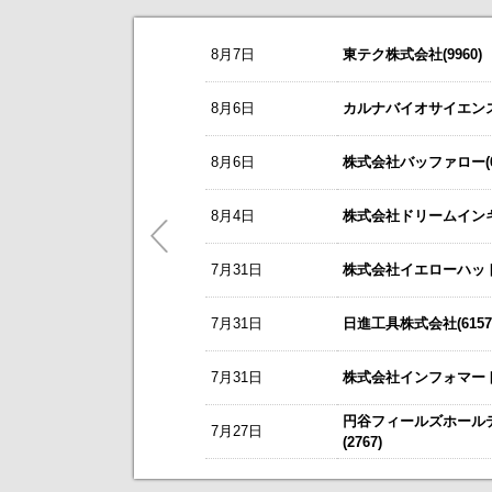
お知らせ
8月7日
東テク株式会社(9960)
2026/08/07
NEW
オープンアップグループ(2154)
今すぐ登録
8/3
カバー(5253)の掲載を開始いたしま
8月6日
カルナバイオサイエンス株
2026年6月期 通期決算説明会 動画
8/3
日本テクノ・ラボ(3849)の掲載を開
リーダー電子(6867)
今すぐ登録
8月6日
株式会社バッファロー(66
7/1
ゴルフ・ドゥ(3032)の掲載を開始い
2027年３月期第１四半期 決算補足
これまで開催した、個人投資家向け
東テク(9960)
5/21
梅の花グループ(7604)の掲載を開
8月4日
株式会社ドリームインキュ
今すぐ登録
アナリストレポート（シェアードリサー
～ 戦略的グローバルＩＲのご案内 
7月31日
ＳＢＳホールディングス(2384)
株式会社イエローハット(
今すぐ登録
今後のスケジュールにつきましては
【ニュースリリース】「WEB
2026年12月期 第２四半期決算説明
【ご提案書】戦略的グローバ
7月31日
日進工具株式会社(6157
レント(372A)
今すぐ登録
静銀リース株式会社との業務提携に
7月31日
株式会社インフォマート(
「熊本中央センター」 新規開設の
新規掲載企業
エプコ(2311)
今すぐ登録
円谷フィールズホール
7月27日
自己株式の取得および自己株式立会外
(2767)
ＳＷＣＣ(5805)
今すぐ登録