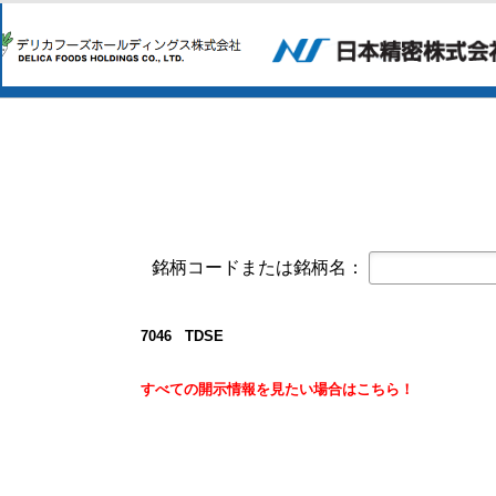
コーポレート・ガバナンスに関する報告書 
オープンアップグループ(2154)
今すぐ登録
2026年6月期 通期決算説明資料
京写(6837)
今すぐ登録
2027年３月期第１四半期決算短信〔
2027年３月期第1四半期 決算補足資
東テク(9960)
今すぐ登録
2027年３月期 第１四半期決算短信
東テクグループ 2027年3月期 第1
銘柄コードまたは銘柄名：
日本精密(7771)
今すぐ登録
令和９年３月期 第１四半期決算短信
クレスコ(4674)
今すぐ登録
7046 TDSE
譲渡制限付株式報酬としての自己株
白銅(7637)
すべての開示情報を見たい場合はこちら！
今すぐ登録
業績予想および配当予想の修正に関
2027年3月期 第1四半期決算説明資
2027年3月期第1四半期決算短信〔
オープンアップグループ(2154)