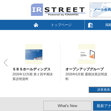
メール会員
トップページ
掲
ＳＢＳホールディングス
オープンアップグループ
会
2026年12月期 第２四半期決
2026年6月期 通期決算説明資
算説明資料
料
決算発表
What's New
最新ア