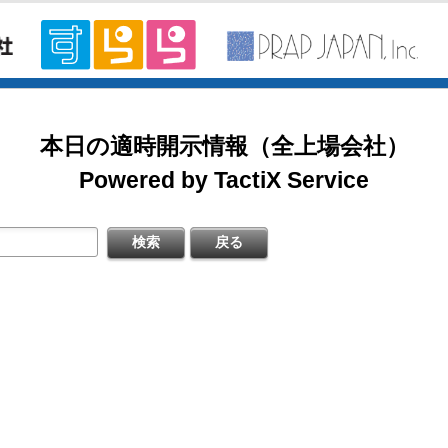
2026/08/07
掲載開始日：8/3
カバー（5253：グロース）
日本基準〕(連結)
料
本日の適時開示情報（全上場会社）
掲載開始日：7/1
ゴルフ・ドゥ（3032：ネクスト）
Powered by TactiX Service
［日本基準］(連結)
四半期 決算補足資料
掲載開始日：5/21
梅の花グループ（7604：スタンダード）
〔日本基準〕(連結)
式の処分の払込完了に関するお知らせ
するお知らせ
料
日本基準〕（連結）