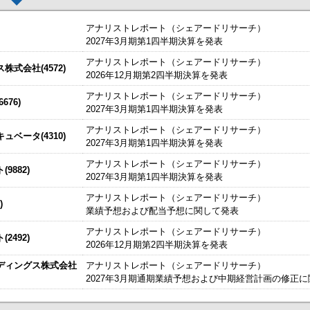
アナリストレポート（シェアードリサーチ）
2027年3月期第1四半期決算を発表
アナリストレポート（シェアードリサーチ）
した。
今すぐ登録
式会社(4572)
2026年12月期第2四半期決算を発表
始いたしました。
今すぐ登録
アナリストレポート（シェアードリサーチ）
76)
2027年3月期第1四半期決算を発表
たしました。
説明資料
今すぐ登録
IRセミナーやオンラインIRセミナーの内容を動画にてご覧いた
アナリストレポート（シェアードリサーチ）
始いたしました。
ベータ(4310)
今すぐ登録
2027年3月期第1四半期決算を発表
チ） ： 2027年3月期第1四半期決算を発表
～
アナリストレポート（シェアードリサーチ）
9882)
、こちらよりご確認ください。
海外IRサービス」提供開始！
～海外機関投資家とのWEBスモールミー
2027年3月期第1四半期決算を発表
資料
ルＩＲのご提案
アナリストレポート（シェアードリサーチ）
)
業績予想および配当予想に関して発表
関するお知らせ
アナリストレポート（シェアードリサーチ）
2492)
お知らせ
2026年12月期第2四半期決算を発表
ディングス株式会社
アナリストレポート（シェアードリサーチ）
買付取引（ToSTNeT-３）による自己株式の買付けの決定に関するお知らせ
2027年3月期通期業績予想および中期経営計画の修正
掲載開始日：8/3
日本テクノ・ラボ（3849：アンビシャス）