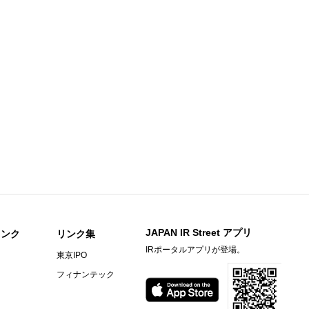
足説明資料
知らせ
期）決算短信〔日本基準〕(連結)
料
〕（連結）
期）決算短信〔日本基準〕（連結）
ビーヒル就労支援機構の株式取得に関するお知らせ
JAPAN IR Street アプリ
リンク
リンク集
IRポータルアプリが登場。
東京IPO
）決算短信〔ＩＦＲＳ〕(連結)
フィナンテック
料