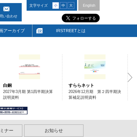
文字サイズ
小
中
大
English
問い合わせ
画アーカイブ
IRSTREETとは
白銅
すららネット
2027年3月期 第1四半期決算
2026年12月期 第２四半期決
説明資料
算補足説明資料
ミナー
お知らせ