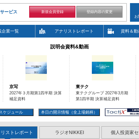
サービス
新規会員登録
登録内容の変更
お
載企業一覧
アナリストレポート
資料＆動
説明会資料&動画
京写
東テク
2027年３月期第1四半期 決算
東テクグループ 2027年3月期
補足資料
第1四半期 決算補足資料
スケジュール
本日の開示情報（全上場銘柄）
ナリストレポート
ラジオNIKKEI
個人投資家セ