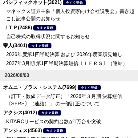
パシフィックネット(3021)
今すぐ登録
マネックス証券主催「個人投資家向け会社説明会」書き起
こし記事公開のお知らせ
ＪＴＰ(2488)
今すぐ登録
自己株式の取得状況に関するお知らせ
帝人(3401)
今すぐ登録
2026年度第1四半期決算 および 2026年度業績見通し
2027年3月期 第1四半期決算短信〔ＩＦＲＳ〕（連結）
2026/08/03
オムニ・プラス・システム(7699)
今すぐ登録
（訂正・数値データ訂正）「2026年３月期 決算短信
〔SFRS〕（連結）」 の一部訂正について
アクシス(4012)
今すぐ登録
KITAROサービスの契約台数が1万台を突破
アンジェス(4563)
今すぐ登録