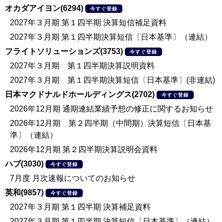
オカダアイヨン(6294)
今すぐ登録
2027年３月期 第１四半期 決算短信補足資料
2027年３月期 第１四半期決算短信〔日本基準〕（連結）
フライトソリューションズ(3753)
今すぐ登録
2027年３月期 第１四半期決算説明資料
2027年３月期 第１四半期決算短信〔日本基準〕(非連結)
日本マクドナルドホールディングス(2702)
今すぐ登録
2026年12月期 通期連結業績予想の修正に関するお知らせ
2026年12月期 第２四半期（中間期）決算短信〔日本基
準〕（連結）
2026年12月期 第２四半期決算説明会資料
ハブ(3030)
今すぐ登録
7月度 月次速報についてのお知らせ
英和(9857)
今すぐ登録
2027年３月期 第１四半期 決算補足資料
2027年３月期 第１四半期 決算短信〔日本基準〕（連結）