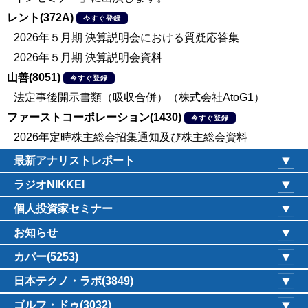
レント(372A)
今すぐ登録
2026年５月期 決算説明会における質疑応答集
2026年５月期 決算説明会資料
山善(8051)
今すぐ登録
法定事後開示書類（吸収合併）（株式会社AtoG1）
ファーストコーポレーション(1430)
今すぐ登録
2026年定時株主総会招集通知及び株主総会資料
最新アナリストレポート
ラジオNIKKEI
個人投資家セミナー
お知らせ
カバー(5253)
日本テクノ・ラボ(3849)
ゴルフ・ドゥ(3032)