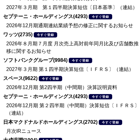
2027年３月期 第１四半期決算短信〔日本基準〕（連結）
セプテーニ・ホールディングス(4293)
今すぐ登録
2026年12月期通期連結業績予想の修正に関するお知らせ
ワッツ(2735)
今すぐ登録
2026年８月期７月度 月次売上高対前年同月比及び店舗数推
移に関するお知らせ
ソフトバンクグループ(9984)
今すぐ登録
2027年３月期 第１四半期決算短信〔ＩＦＲＳ〕（連結）
スペース(9622)
今すぐ登録
2026年12月期 第2四半期（中間期）決算説明資料
セプテーニ・ホールディングス(4293)
今すぐ登録
2026年12月期 第２四半期（中間期）決算短信〔ＩＦＲＳ〕
（連結）
日本マクドナルドホールディングス(2702)
今すぐ登録
月次IRニュース