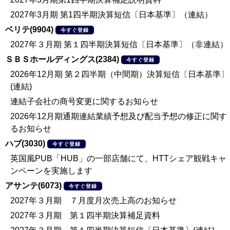
2027年3月期 第1四半期決算短信〔日本基準〕（連結）
ベリテ(9904)
今すぐ登録
2027年３月期 第１四半期決算短信〔日本基準〕（非連結）
ＳＢＳホールディングス(2384)
今すぐ登録
2026年12月期 第２四半期（中間期）決算短信〔日本基準〕
(連結)
連結子会社の商号変更に関するお知らせ
2026年12月期通期連結業績予想及び配当予想の修正に関す
るお知らせ
ハブ(3030)
今すぐ登録
英国風PUB「HUB」の一部店舗にて、HTTシェア観戦キャ
ンペーンを実施します
アサンテ(6073)
今すぐ登録
2027年３月期 ７月度月次売上高のお知らせ
2027年３月期 第１四半期決算補足資料