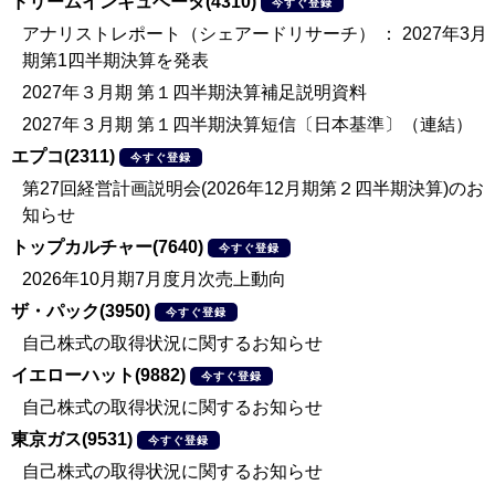
ドリームインキュベータ(4310)
今すぐ登録
アナリストレポート（シェアードリサーチ） ： 2027年3月
期第1四半期決算を発表
2027年３月期 第１四半期決算補足説明資料
2027年３月期 第１四半期決算短信〔日本基準〕（連結）
エプコ(2311)
今すぐ登録
第27回経営計画説明会(2026年12月期第２四半期決算)のお
知らせ
トップカルチャー(7640)
今すぐ登録
2026年10月期7月度月次売上動向
ザ・パック(3950)
今すぐ登録
自己株式の取得状況に関するお知らせ
イエローハット(9882)
今すぐ登録
自己株式の取得状況に関するお知らせ
東京ガス(9531)
今すぐ登録
自己株式の取得状況に関するお知らせ