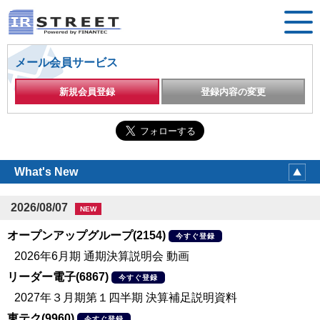
メール会員サービス
新規会員登録
登録内容の変更
What's New
2026/08/07
NEW
オープンアップグループ(2154)
今すぐ登録
2026年6月期 通期決算説明会 動画
リーダー電子(6867)
今すぐ登録
2027年３月期第１四半期 決算補足説明資料
東テク(9960)
今すぐ登録