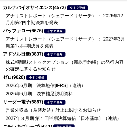
カルナバイオサイエンス(4572)
今すぐ登録
アナリストレポート（シェアードリサーチ） ： 2026年12
月期第2四半期決算を発表
バッファロー(6676)
今すぐ登録
アナリストレポート（シェアードリサーチ） ： 2027年3月
期第1四半期決算を発表
アドソル日進(3837)
今すぐ登録
株式報酬型ストックオプション（新株予約権）の発行内容
の確定に関するお知らせ
ゼロ(9028)
今すぐ登録
2026年6月期 決算短信[IFRS]（連結）
2026年6月期 決算補足説明資料
リーダー電子(6867)
今すぐ登録
営業外収益（為替差益）計上に関するお知らせ
2027年３月期 第１四半期決算短信〔日本基準〕（連結）
ニチレキグループ(5011)
今すぐ登録