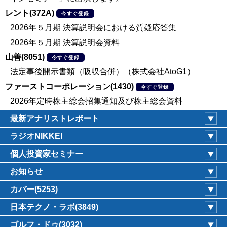
レント(372A)
今すぐ登録
2026年５月期 決算説明会における質疑応答集
2026年５月期 決算説明会資料
山善(8051)
今すぐ登録
法定事後開示書類（吸収合併）（株式会社AtoG1）
ファーストコーポレーション(1430)
今すぐ登録
2026年定時株主総会招集通知及び株主総会資料
最新アナリストレポート
ラジオNIKKEI
個人投資家セミナー
お知らせ
カバー(5253)
日本テクノ・ラボ(3849)
ゴルフ・ドゥ(3032)