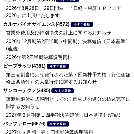
2026年8月28日、29日開催 「日経・東証ＩＲフェア
2026」に出展いたします
カルナバイオサイエンス(4572)
今すぐ登録
営業外費用及び特別損失の計上に関するお知らせ
2026年12月期第2四半期（中間期）決算短信〔日本基準〕
(連結)
2026年第2四半期決算説明資料
ビープラッツ(4381)
今すぐ登録
第三者割当により発行された第７回新株予約権（行使価額
修正条項付）の大量行使に関するお知らせ
サンコーテクノ(3435)
今すぐ登録
譲渡制限付株式報酬としての自己株式の処分の払込完了に
関するお知らせ
2027年３月期第１四半期決算短信〔日本基準〕(連結)
バッファロー(6676)
今すぐ登録
2027年３月期 第１四半期決算説明資料