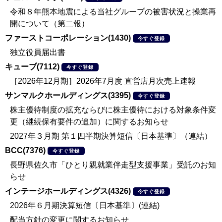
令和８年熊本地震による当社グループの被害状況と操業再
開について（第二報）
ファーストコーポレーション(1430)
今すぐ登録
独立役員届出書
キューブ(7112)
今すぐ登録
［2026年12月期］2026年7月度 直営店月次売上速報
サンマルクホールディングス(3395)
今すぐ登録
株主優待制度の拡充ならびに株主優待における対象条件変
更（継続保有要件の追加）に関するお知らせ
2027年３月期 第１四半期決算短信〔日本基準〕（連結）
BCC(7376)
今すぐ登録
長野県佐久市「ひとり親就業伴走型支援事業」受託のお知
らせ
インテージホールディングス(4326)
今すぐ登録
2026年６月期決算短信〔日本基準〕(連結)
配当方針の変更に関するお知らせ