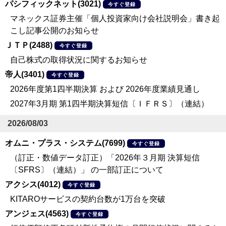
パシフィックネット(3021)
今すぐ登録
マネックス証券主催「個人投資家向け会社説明会」書き起
こし記事公開のお知らせ
ＪＴＰ(2488)
今すぐ登録
自己株式の取得状況に関するお知らせ
帝人(3401)
今すぐ登録
2026年度第1四半期決算 および 2026年度業績見通し
2027年3月期 第1四半期決算短信〔ＩＦＲＳ〕（連結）
2026/08/03
オムニ・プラス・システム(7699)
今すぐ登録
（訂正・数値データ訂正）「2026年３月期 決算短信
〔SFRS〕（連結）」 の一部訂正について
アクシス(4012)
今すぐ登録
KITAROサービスの契約台数が1万台を突破
アンジェス(4563)
今すぐ登録