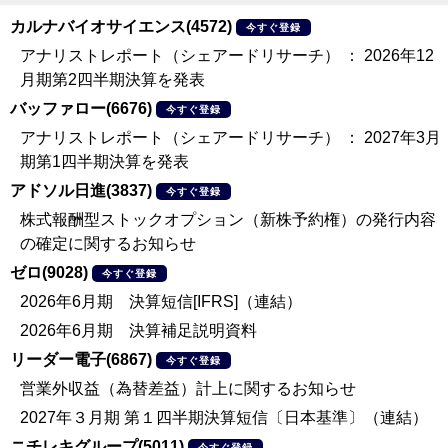
カルナバイオサイエンス(4572)
今すぐ登録
アナリストレポート（シェアードリサーチ） ： 2026年12
月期第2四半期決算を発表
バッファロー(6676)
今すぐ登録
アナリストレポート（シェアードリサーチ） ： 2027年3月
期第1四半期決算を発表
アドソル日進(3837)
今すぐ登録
株式報酬型ストックオプション（新株予約権）の発行内容
の確定に関するお知らせ
ゼロ(9028)
今すぐ登録
2026年6月期 決算短信[IFRS]（連結）
2026年6月期 決算補足説明資料
リーダー電子(6867)
今すぐ登録
営業外収益（為替差益）計上に関するお知らせ
2027年３月期 第１四半期決算短信〔日本基準〕（連結）
ニチレキグループ(5011)
今すぐ登録