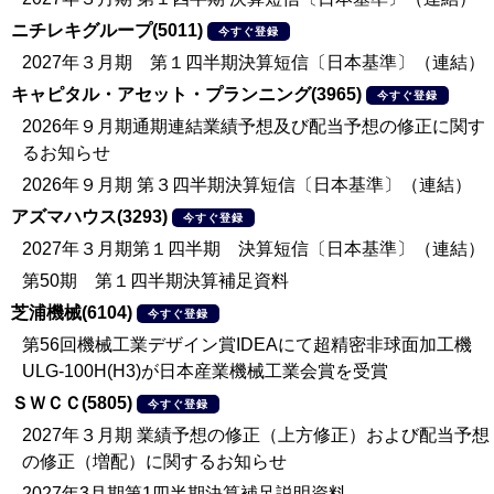
ニチレキグループ(5011)
今すぐ登録
2027年３月期 第１四半期決算短信〔日本基準〕（連結）
キャピタル・アセット・プランニング(3965)
今すぐ登録
2026年９月期通期連結業績予想及び配当予想の修正に関す
るお知らせ
2026年９月期 第３四半期決算短信〔日本基準〕（連結）
アズマハウス(3293)
今すぐ登録
2027年３月期第１四半期 決算短信〔日本基準〕（連結）
第50期 第１四半期決算補足資料
芝浦機械(6104)
今すぐ登録
第56回機械工業デザイン賞IDEAにて超精密非球面加工機
ULG-100H(H3)が日本産業機械工業会賞を受賞
ＳＷＣＣ(5805)
今すぐ登録
2027年３月期 業績予想の修正（上方修正）および配当予想
の修正（増配）に関するお知らせ
2027年3月期第1四半期決算補足説明資料