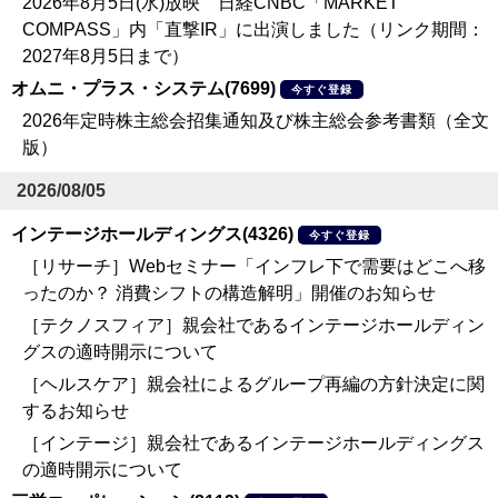
2026年8月5日(水)放映 日経CNBC「MARKET
COMPASS」内「直撃IR」に出演しました（リンク期間：
2027年8月5日まで）
オムニ・プラス・システム(7699)
今すぐ登録
2026年定時株主総会招集通知及び株主総会参考書類（全文
版）
2026/08/05
インテージホールディングス(4326)
今すぐ登録
［リサーチ］Webセミナー「インフレ下で需要はどこへ移
ったのか？ 消費シフトの構造解明」開催のお知らせ
［テクノスフィア］親会社であるインテージホールディン
グスの適時開示について
［ヘルスケア］親会社によるグループ再編の方針決定に関
するお知らせ
［インテージ］親会社であるインテージホールディングス
の適時開示について