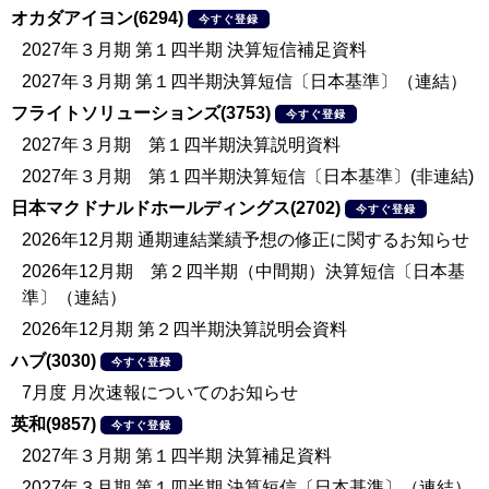
オカダアイヨン(6294)
今すぐ登録
2027年３月期 第１四半期 決算短信補足資料
2027年３月期 第１四半期決算短信〔日本基準〕（連結）
フライトソリューションズ(3753)
今すぐ登録
2027年３月期 第１四半期決算説明資料
2027年３月期 第１四半期決算短信〔日本基準〕(非連結)
日本マクドナルドホールディングス(2702)
今すぐ登録
2026年12月期 通期連結業績予想の修正に関するお知らせ
2026年12月期 第２四半期（中間期）決算短信〔日本基
準〕（連結）
2026年12月期 第２四半期決算説明会資料
ハブ(3030)
今すぐ登録
7月度 月次速報についてのお知らせ
英和(9857)
今すぐ登録
2027年３月期 第１四半期 決算補足資料
2027年３月期 第１四半期 決算短信〔日本基準〕（連結）