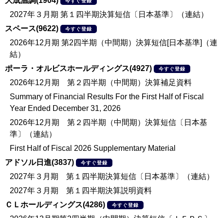
大成温調(1904)
今すぐ登録
2027年３月期 第１四半期決算短信〔日本基準〕（連結）
スペース(9622)
今すぐ登録
2026年12月期 第2四半期（中間期）決算短信[日本基準]（連
結）
ポーラ・オルビスホールディングス(4927)
今すぐ登録
2026年12月期 第２四半期（中間期）決算補足資料
Summary of Financial Results For the First Half of Fiscal
Year Ended December 31, 2026
2026年12月期 第２四半期（中間期）決算短信〔日本基
準〕（連結）
First Half of Fiscal 2026 Supplementary Material
アドソル日進(3837)
今すぐ登録
2027年３月期 第１四半期決算短信〔日本基準〕（連結）
2027年３月期 第１四半期決算説明資料
ＣＬホールディングス(4286)
今すぐ登録