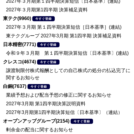
2027年３月期第１四半期決算短信〔日本基準〕(連結)
2027年３月期第1四半期 決算補足資料
東テク(9960)
今すぐ登録
2027年３月期 第１四半期決算短信［日本基準］(連結)
東テクグループ 2027年3月期 第1四半期 決算補足資料
日本精密(7771)
今すぐ登録
令和９年３月期 第１四半期決算短信〔日本基準〕(連結)
クレスコ(4674)
今すぐ登録
譲渡制限付株式報酬としての自己株式の処分の払込完了に
関するお知らせ
白銅(7637)
今すぐ登録
業績予想および配当予想の修正に関するお知らせ
2027年3月期 第1四半期決算説明資料
2027年3月期第1四半期決算短信〔日本基準〕（連結）
オープンアップグループ(2154)
今すぐ登録
剰余金の配当に関するお知らせ