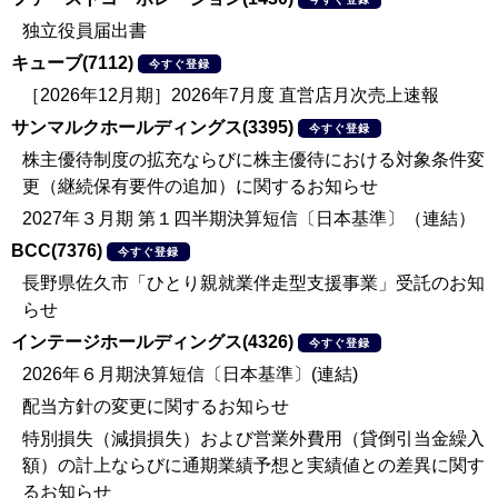
独立役員届出書
キューブ(7112)
今すぐ登録
［2026年12月期］2026年7月度 直営店月次売上速報
サンマルクホールディングス(3395)
今すぐ登録
株主優待制度の拡充ならびに株主優待における対象条件変
更（継続保有要件の追加）に関するお知らせ
2027年３月期 第１四半期決算短信〔日本基準〕（連結）
BCC(7376)
今すぐ登録
長野県佐久市「ひとり親就業伴走型支援事業」受託のお知
らせ
インテージホールディングス(4326)
今すぐ登録
2026年６月期決算短信〔日本基準〕(連結)
配当方針の変更に関するお知らせ
特別損失（減損損失）および営業外費用（貸倒引当金繰入
額）の計上ならびに通期業績予想と実績値との差異に関す
るお知らせ