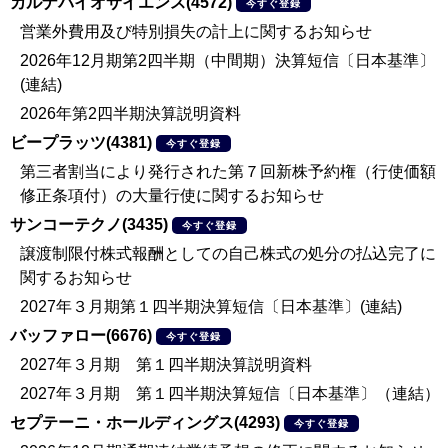
カルナバイオサイエンス(4572)
今すぐ登録
営業外費用及び特別損失の計上に関するお知らせ
2026年12月期第2四半期（中間期）決算短信〔日本基準〕
(連結)
2026年第2四半期決算説明資料
ビープラッツ(4381)
今すぐ登録
第三者割当により発行された第７回新株予約権（行使価額
修正条項付）の大量行使に関するお知らせ
サンコーテクノ(3435)
今すぐ登録
譲渡制限付株式報酬としての自己株式の処分の払込完了に
関するお知らせ
2027年３月期第１四半期決算短信〔日本基準〕(連結)
バッファロー(6676)
今すぐ登録
2027年３月期 第１四半期決算説明資料
2027年３月期 第１四半期決算短信〔日本基準〕（連結）
セプテーニ・ホールディングス(4293)
今すぐ登録