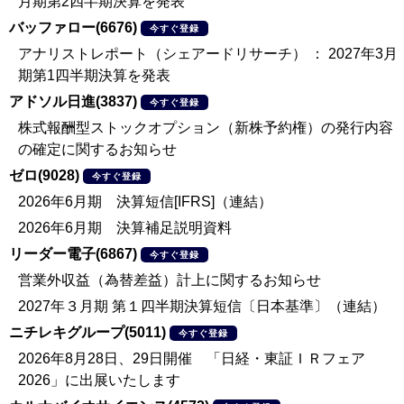
月期第2四半期決算を発表
バッファロー(6676)
今すぐ登録
アナリストレポート（シェアードリサーチ） ： 2027年3月
期第1四半期決算を発表
アドソル日進(3837)
今すぐ登録
株式報酬型ストックオプション（新株予約権）の発行内容
の確定に関するお知らせ
ゼロ(9028)
今すぐ登録
2026年6月期 決算短信[IFRS]（連結）
2026年6月期 決算補足説明資料
リーダー電子(6867)
今すぐ登録
営業外収益（為替差益）計上に関するお知らせ
2027年３月期 第１四半期決算短信〔日本基準〕（連結）
ニチレキグループ(5011)
今すぐ登録
2026年8月28日、29日開催 「日経・東証ＩＲフェア
2026」に出展いたします