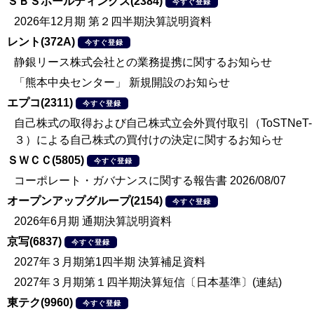
ＳＢＳホールディングス(2384)
今すぐ登録
2026年12月期 第２四半期決算説明資料
レント(372A)
今すぐ登録
静銀リース株式会社との業務提携に関するお知らせ
「熊本中央センター」 新規開設のお知らせ
エプコ(2311)
今すぐ登録
自己株式の取得および自己株式立会外買付取引（ToSTNeT-
３）による自己株式の買付けの決定に関するお知らせ
ＳＷＣＣ(5805)
今すぐ登録
コーポレート・ガバナンスに関する報告書 2026/08/07
オープンアップグループ(2154)
今すぐ登録
2026年6月期 通期決算説明資料
京写(6837)
今すぐ登録
2027年３月期第1四半期 決算補足資料
2027年３月期第１四半期決算短信〔日本基準〕(連結)
東テク(9960)
今すぐ登録