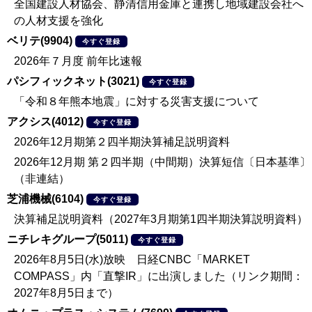
全国建設人材協会、静清信用金庫と連携し地域建設会社へ
の人材支援を強化
ベリテ(9904)
今すぐ登録
2026年７月度 前年比速報
パシフィックネット(3021)
今すぐ登録
「令和８年熊本地震」に対する災害支援について
アクシス(4012)
今すぐ登録
2026年12月期第２四半期決算補足説明資料
2026年12月期 第２四半期（中間期）決算短信〔日本基準〕
（非連結）
芝浦機械(6104)
今すぐ登録
決算補足説明資料（2027年3月期第1四半期決算説明資料）
ニチレキグループ(5011)
今すぐ登録
2026年8月5日(水)放映 日経CNBC「MARKET
COMPASS」内「直撃IR」に出演しました（リンク期間：
2027年8月5日まで）