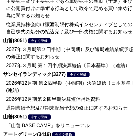
主要株主及び主要株主である筆頭株主の異動（予定）並び
に公開買付けに準ずる行為として政令で定める買い集め行
為に関するお知らせ
従業員持株会向け譲渡制限付株式インセンティブとしての
自己株式の処分の払込完了及び一部失権に関するお知らせ
山善(8051)
今すぐ登録
2027年３月期第２四半期（中間期）及び通期連結業績予想
の修正に関するお知らせ
2027年３月期 第１四半期決算短信〔日本基準〕（連結）
サンセイランディック(3277)
今すぐ登録
2026年12月期 第２四半期（中間期）決算短信〔日本基準〕
(連結)
2026年12月期第２四半期決算短信補足資料
通期業績予想及び期末配当予想の修正に関するお知らせ
山善(8051)
今すぐ登録
「山善 BASE CAMP」をリニューアル
アートグリーン(3419)
今すぐ登録