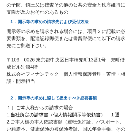
の予防、鎮圧又は捜査その他の公共の安全と秩序維持に
支障が及ぶおそれのあるもの
１．開示等の求めの請求先および受付方法
開示等の求めを請求される場合には、項目２に記載の必
要書類を、配達記録郵便または書留郵便にて以下の請求
先にご郵送下さい。
〒103－0026 東京都中央区日本橋兜町13番1号 兜町偕
成ビル別館4階
株式会社フィナンテック 個人情報保護管理・苦情・相
談・開示担当
２．開示等の求めに際して提出すべき必要書類
１）ご本人様からの請求の場合
1.
当社所定の請求書（個人情報開示等依頼書） １通
2.ご本人様の本人確認書類（運転免許証、パスポート、
戸籍謄本、健康保険の被保険者証、国民年金手帳、その