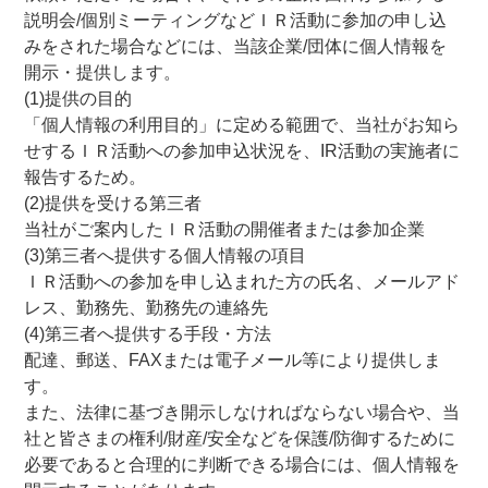
説明会/個別ミーティングなどＩＲ活動に参加の申し込
みをされた場合などには、当該企業/団体に個人情報を
開示・提供します。
(1)提供の目的
「個人情報の利用目的」に定める範囲で、当社がお知ら
せするＩＲ活動への参加申込状況を、IR活動の実施者に
報告するため。
(2)提供を受ける第三者
当社がご案内したＩＲ活動の開催者または参加企業
(3)第三者へ提供する個人情報の項目
ＩＲ活動への参加を申し込まれた方の氏名、メールアド
レス、勤務先、勤務先の連絡先
(4)第三者へ提供する手段・方法
配達、郵送、FAXまたは電子メール等により提供しま
す。
また、法律に基づき開示しなければならない場合や、当
社と皆さまの権利/財産/安全などを保護/防御するために
必要であると合理的に判断できる場合には、個人情報を