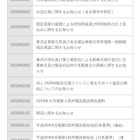
2018/03/02
出店計画に関するお知らせ（名古屋市中村区）
固定資産の譲渡による特別利益及び特別損失の計上見
2018/03/02
込みに関するお知らせ
東京証券取引所及び名古屋証券取引所市場第一部銘柄
2018/03/02
指定承認に関するお知らせ
株式の売出及び第三者割当による新株式発行並びに主
2018/03/02
要株主及び親会社以外の支配株主の異動に関するお知
らせ
ALL-JAPAN観光立国ファンドに係るサポート協定の締
2018/02/28
結についてのお知らせ
2018/02/16
2018年６月期第２四半期決算説明会資料
2018/01/31
閉店に関するお知らせ
2018/01/31
平成30年6月期第2四半期決算短信[日本基準]（連結）
平成30年6月期第1四半期決算短信［日本基準］（連