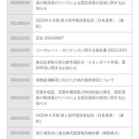
2022/02/14
産の取得及びリースによる固定資産の賃借に関するお
知らせ
2022年６月期 第２四半期決算短信〔日本基準〕（連
2022/02/14
結）
2021/12/21
定款 2021/09/27
2021/12/13
コーポレート・ガバナンスに関する報告書 2021/12/13
東京証券取引所の新市場区分「スタンダード市場」選
2021/12/13
択申請に関するお知らせ
2021/11/12
債務超過解消に向けた計画の進捗状況について
営業外収益、営業外費用及び特別利益の発生、固定資
2021/11/12
産の取得及びリースによる固定資産の賃借に関するお
知らせ
2022年６月期 第１四半期決算短信〔日本基準〕（連
2021/11/12
結）
2021/10/22
第三者割当に係る株式譲渡報告確約書（種類株式）