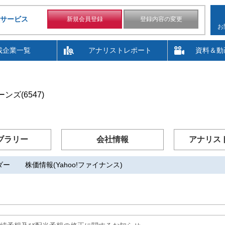
サービス
新規会員登録
登録内容の変更
お
載企業一覧
アナリストレポート
資料＆動
ズ(6547)
ブラリー
会社情報
アナリス
ダー
株価情報(Yahoo!ファイナンス)