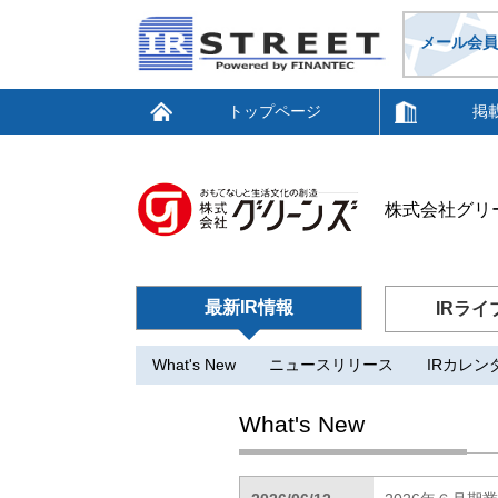
メール会員
トップページ
掲
株式会社グリーン
最新IR情報
IRライ
What's New
ニュースリリース
IRカレン
What's New