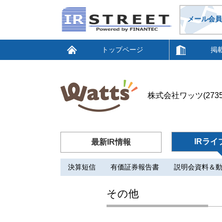
メール会員
トップページ
掲
株式会社ワッツ(2735
IRライ
最新IR情報
決算短信
有価証券報告書
説明会資料＆
その他