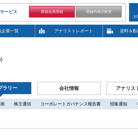
サービス
新規会員登録
登録内容の変更
お
載企業一覧
アナリストレポート
資料＆動
)
ブラリー
会社情報
アナリス
動画
株主通信
コーポレートガバナンス報告書
招集通知