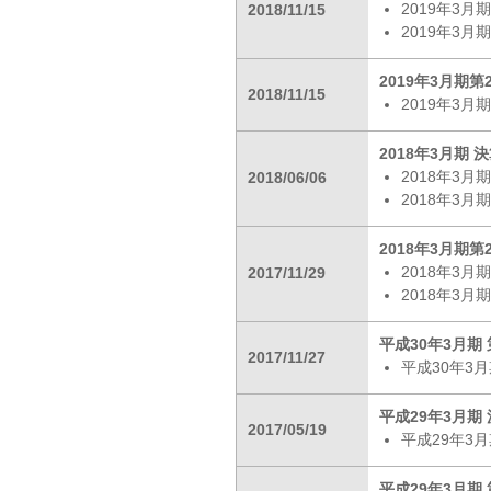
2019年3
2018/11/15
2019年3
2019年3月期
2018/11/15
2019年3
2018年3月期 
2018年3月
2018/06/06
2018年3月
2018年3月期
2018年3
2017/11/29
2018年3
平成30年3月期
2017/11/27
平成30年3
平成29年3月期
2017/05/19
平成29年3
平成29年3月期