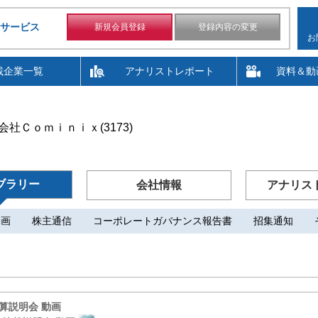
サービス
新規会員登録
登録内容の変更
お
載企業一覧
アナリストレポート
資料＆動
会社Ｃｏｍｉｎｉｘ(3173)
ブラリー
会社情報
アナリス
動画
株主通信
コーポレートガバナンス報告書
招集通知
決算説明会 動画