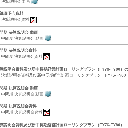
期 決算説明会 動画
 決算説明会資料
期 決算説明会資料
中間期 決算説明会 動画
期 中間期 決算説明会 動画
 中間期 決算説明会資料
期 中間期 決算説明会資料
 決算説明会資料及び新中長期経営計画ローリングプラン（FY76-FY80）
月期 決算説明会資料及び新中長期経営計画ローリングプラン（FY76-FY8
中間期 決算説明会 動画
期 中間期 決算説明会 動画
 中間期 決算説明会資料
期 中間期 決算説明会資料
 決算説明会資料及び新中長期経営計画ローリングプラン（FY76-FY80）