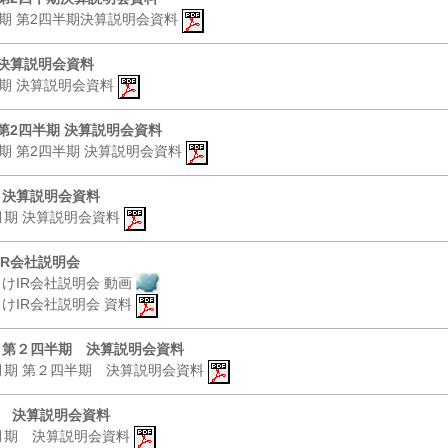
月期 第2四半期決算説明会資料
 決算説明会資料
月期 決算説明会資料
 第2四半期 決算説明会資料
月期 第2四半期 決算説明会資料
 決算説明会資料
月期 決算説明会資料
IR会社説明会
けIR会社説明会 動画
けIR会社説明会 資料
期 第２四半期 決算説明会資料
月期 第２四半期 決算説明会資料
期 決算説明会資料
月期 決算説明会資料