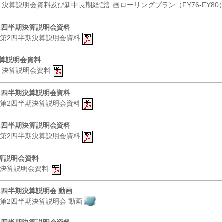
月期 決算説明会資料及び新中長期経営計画ローリングプラン（FY76-FY80
第2四半期決算説明会資料
月期第2四半期決算説明会資料
 決算説明会資料
期 決算説明会資料
第2四半期決算説明会資料
月期第2四半期決算説明会資料
第2四半期決算説明会資料
月期第2四半期決算説明会資料
決算説明会資料
月期決算説明会資料
第2四半期決算説明会 動画
月期第2四半期決算説明会 動画