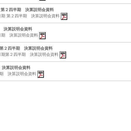
期 第２四半期 決算説明会資料
月期 第２四半期 決算説明会資料
期 決算説明会資料
月期 決算説明会資料
期第２四半期 決算説明会資料
月期第２四半期 決算説明会資料
期 決算説明会資料
月期 決算説明会資料