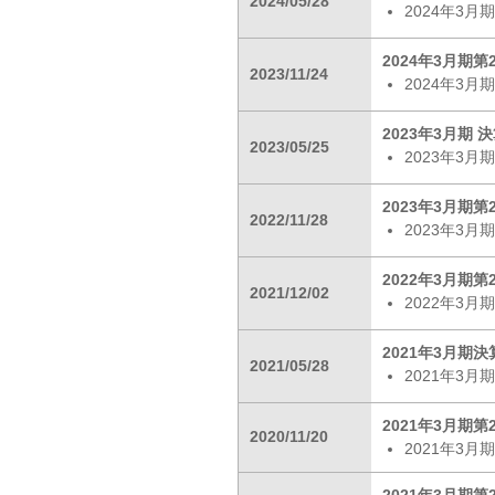
2024/05/28
2024年3
2024年3月期
2023/11/24
2024年3
2023年3月期
2023/05/25
2023年3月
2023年3月期
2022/11/28
2023年3
2022年3月期
2021/12/02
2022年3
2021年3月期
2021/05/28
2021年3
2021年3月期
2020/11/20
2021年3