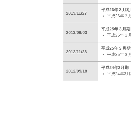
平成26年３月
2013/11/27
平成26年３
平成25年３月
2013/06/03
平成25年３
平成25年３月
2012/11/28
平成25年３
平成24年3月
2012/05/18
平成24年3