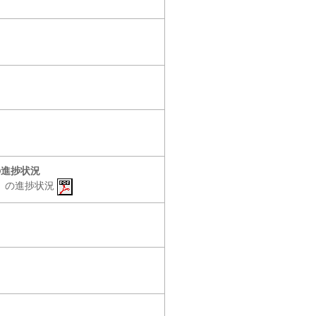
の進捗状況
0）の進捗状況