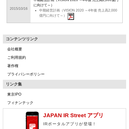
に向けて～）
2015/10/16
中期経営計画（VISION 2020 ～4年後 売上高2,000
億円に向けて～）
コンテンツリンク
会社概要
ご利用規約
著作権
プライバシーポリシー
リンク集
東京IPO
フィナンテック
JAPAN IR Street アプリ
IRポータルアプリが登場！