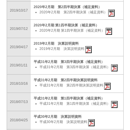
2020年2月期 第2四半期決算（補足資料）
2019/10/17
2020年2月期 第2四半期決算（補足資料）
2020年2月期 第1四半期決算（補足資料）
2019/07/12
2020年2月期 第1四半期決算（補足資料）
2019年2月期 決算説明資料
2019/04/17
2019年2月期 決算説明資料
平成31年2月期 第3四半期決算（補足資料）
2019/01/11
平成31年2月期 第3四半期決算（補足資料）
平成31年2月期 第2四半期決算説明資料
2018/10/16
平成31年2月期 第2四半期決算説明資料
平成31年2月期 第1四半期決算（補足資料）
2018/07/13
平成31年2月期 第1四半期決算（補足資料）
平成30年2月期 決算説明資料
2018/04/25
平成30年2月期 決算説明資料