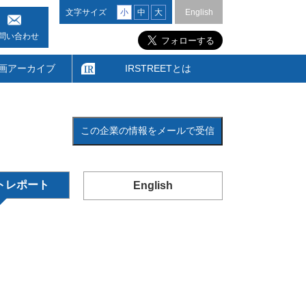
文字サイズ
小
中
大
English
問い合わせ
画アーカイブ
IRSTREETとは
この企業の情報をメールで受信
トレポート
English