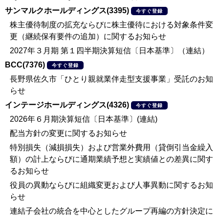
サンマルクホールディングス(3395)
今すぐ登録
株主優待制度の拡充ならびに株主優待における対象条件変
更（継続保有要件の追加）に関するお知らせ
2027年３月期 第１四半期決算短信〔日本基準〕（連結）
BCC(7376)
今すぐ登録
長野県佐久市「ひとり親就業伴走型支援事業」受託のお知
らせ
インテージホールディングス(4326)
今すぐ登録
2026年６月期決算短信〔日本基準〕(連結)
配当方針の変更に関するお知らせ
特別損失（減損損失）および営業外費用（貸倒引当金繰入
額）の計上ならびに通期業績予想と実績値との差異に関す
るお知らせ
役員の異動ならびに組織変更および人事異動に関するお知
らせ
連結子会社の統合を中心としたグループ再編の方針決定に