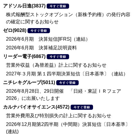
アドソル日進(3837)
今すぐ登録
株式報酬型ストックオプション（新株予約権）の発行内容
の確定に関するお知らせ
ゼロ(9028)
今すぐ登録
2026年6月期 決算短信[IFRS]（連結）
2026年6月期 決算補足説明資料
リーダー電子(6867)
今すぐ登録
営業外収益（為替差益）計上に関するお知らせ
2027年３月期 第１四半期決算短信〔日本基準〕（連結）
ニチレキグループ(5011)
今すぐ登録
2026年8月28日、29日開催 「日経・東証ＩＲフェア
2026」に出展いたします
カルナバイオサイエンス(4572)
今すぐ登録
営業外費用及び特別損失の計上に関するお知らせ
2026年12月期第2四半期（中間期）決算短信〔日本基準〕
(連結)