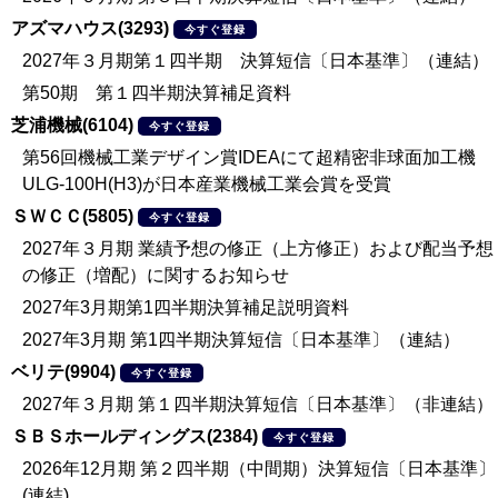
アズマハウス(3293)
今すぐ登録
2027年３月期第１四半期 決算短信〔日本基準〕（連結）
第50期 第１四半期決算補足資料
芝浦機械(6104)
今すぐ登録
第56回機械工業デザイン賞IDEAにて超精密非球面加工機
ULG-100H(H3)が日本産業機械工業会賞を受賞
ＳＷＣＣ(5805)
今すぐ登録
2027年３月期 業績予想の修正（上方修正）および配当予想
の修正（増配）に関するお知らせ
2027年3月期第1四半期決算補足説明資料
2027年3月期 第1四半期決算短信〔日本基準〕（連結）
ベリテ(9904)
今すぐ登録
2027年３月期 第１四半期決算短信〔日本基準〕（非連結）
ＳＢＳホールディングス(2384)
今すぐ登録
2026年12月期 第２四半期（中間期）決算短信〔日本基準〕
(連結)