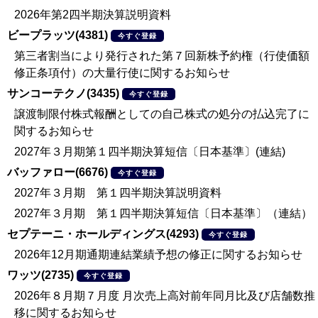
2026年第2四半期決算説明資料
ビープラッツ(4381)
今すぐ登録
第三者割当により発行された第７回新株予約権（行使価額
修正条項付）の大量行使に関するお知らせ
サンコーテクノ(3435)
今すぐ登録
譲渡制限付株式報酬としての自己株式の処分の払込完了に
関するお知らせ
2027年３月期第１四半期決算短信〔日本基準〕(連結)
バッファロー(6676)
今すぐ登録
2027年３月期 第１四半期決算説明資料
2027年３月期 第１四半期決算短信〔日本基準〕（連結）
セプテーニ・ホールディングス(4293)
今すぐ登録
2026年12月期通期連結業績予想の修正に関するお知らせ
ワッツ(2735)
今すぐ登録
2026年８月期７月度 月次売上高対前年同月比及び店舗数推
移に関するお知らせ