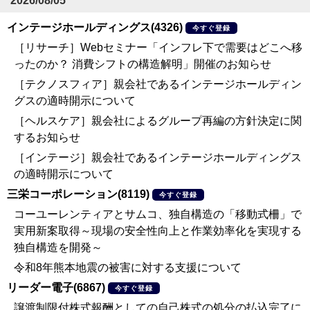
2026/08/05
インテージホールディングス(4326)
今すぐ登録
［リサーチ］Webセミナー「インフレ下で需要はどこへ移
ったのか？ 消費シフトの構造解明」開催のお知らせ
［テクノスフィア］親会社であるインテージホールディン
グスの適時開示について
［ヘルスケア］親会社によるグループ再編の方針決定に関
するお知らせ
［インテージ］親会社であるインテージホールディングス
の適時開示について
三栄コーポレーション(8119)
今すぐ登録
コーユーレンティアとサムコ、独自構造の「移動式柵」で
実用新案取得～現場の安全性向上と作業効率化を実現する
独自構造を開発～
令和8年熊本地震の被害に対する支援について
リーダー電子(6867)
今すぐ登録
譲渡制限付株式報酬としての自己株式の処分の払込完了に