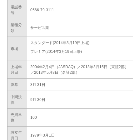
電話番
0566-79-3111
号
業種分
サービス業
類
スタンダード(2014年3月19日上場)
市場
プレミア(2014年3月19日上場)
上場年
2004年2月4日（JASDAQ）／2013年3月15日（東証2部）
月日
／2013年5月8日（名証2部）
決算
3月 31日
中間決
9月 30日
算
売買単
100
位
設立年
1979年3月1日
月日