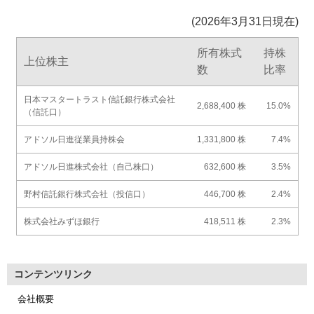
(2026年3月31日現在)
所有株式
持株
上位株主
数
比率
日本マスタートラスト信託銀行株式会社
2,688,400 株
15.0%
（信託口）
アドソル日進従業員持株会
1,331,800 株
7.4%
アドソル日進株式会社（自己株口）
632,600 株
3.5%
野村信託銀行株式会社（投信口）
446,700 株
2.4%
株式会社みずほ銀行
418,511 株
2.3%
コンテンツリンク
会社概要