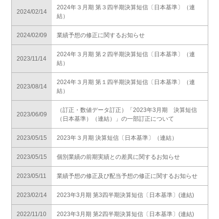
2024年３月期 第３四半期決算短信〔日本基準〕（連
2024/02/14
結）
2024/02/09
業績予想の修正に関するお知らせ
2024年３月期 第２四半期決算短信〔日本基準〕（連
2023/11/14
結）
2024年３月期 第１四半期決算短信〔日本基準〕（連
2023/08/14
結）
（訂正・数値データ訂正）「2023年3月期 決算短信
2023/06/09
（日本基準）（連結）」の一部訂正について
2023/05/15
2023年３月期 決算短信〔日本基準〕（連結）
2023/05/15
個別業績の前期実績との差異に関するお知らせ
2023/05/11
業績予想の修正及び配当予想の修正に関するお知らせ
2023/02/14
2023年3月期 第3四半期決算短信〔日本基準〕(連結)
2022/11/10
2023年3月期 第2四半期決算短信〔日本基準〕(連結)