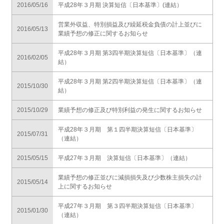
2016/05/16
平成28年３月期 決算短信〔日本基準〕(連結）
営業外収益、特別損益及び繰延税金負債の計上並びに
2016/05/13
業績予想の修正に関するお知らせ
平成28年３月期 第3四半期決算短信〔日本基準〕（連
2016/02/05
結）
平成28年３月期 第2四半期決算短信〔日本基準〕（連
2015/10/30
結）
2015/10/29
業績予想の修正及び特別利益の発生に関するお知らせ
平成28年３月期 第１四半期決算短信〔日本基準〕
2015/07/31
（連結）
2015/05/15
平成27年３月期 決算短信〔日本基準〕（連結）
業績予想の修正並びに減損損失及び少数株主損失の計
2015/05/14
上に関するお知らせ
平成27年３月期 第３四半期決算短信〔日本基準〕
2015/01/30
（連結）