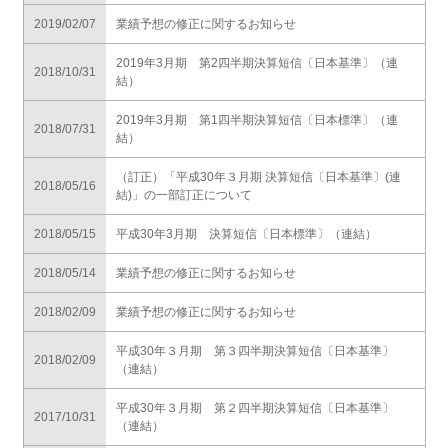
2019/02/07
業績予想の修正に関するお知らせ
2019年3月期 第2四半期決算短信〔日本基準〕（連
2018/10/31
結）
2019年3月期 第1四半期決算短信〔日本標準〕（連
2018/07/31
結）
（訂正）「平成30年３月期 決算短信〔日本基準〕(連
2018/05/16
結)」の一部訂正について
2018/05/15
平成30年3月期 決算短信〔日本標準〕（連結）
2018/05/14
業績予想の修正に関するお知らせ
2018/02/09
業績予想の修正に関するお知らせ
平成30年３月期 第３四半期決算短信〔日本基準〕
2018/02/09
（連結）
平成30年３月期 第２四半期決算短信〔日本基準〕
2017/10/31
（連結）