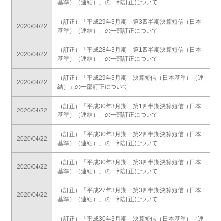
基準）（連結）」の一部訂正について
（訂正）「平成29年3月期 第3四半期決算短信（日本
2020/04/22
基準）（連結）」の一部訂正について
（訂正）「平成28年3月期 第1四半期決算短信（日本
2020/04/22
基準）（連結）」の一部訂正について
（訂正）「平成29年3月期 決算短信（日本基準）（連
2020/04/22
結）」の一部訂正について
（訂正）「平成30年3月期 第1四半期決算短信（日本
2020/04/22
基準）（連結）」の一部訂正について
（訂正）「平成30年3月期 第2四半期決算短信（日本
2020/04/22
基準）（連結）」の一部訂正について
（訂正）「平成30年3月期 第3四半期決算短信（日本
2020/04/22
基準）（連結）」の一部訂正について
（訂正）「平成27年3月期 第3四半期決算短信（日本
2020/04/22
基準）（連結）」の一部訂正について
（訂正）「平成30年3月期 決算短信（日本基準）（連