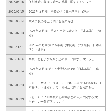
2026/05/15
個別業績の前期実績との差異に関するお知らせ
2026/05/15
2026年３月期 決算短信〔日本基準〕（連結）
2026/05/14
業績予想の修正に関するお知らせ
2026年３月期 第３四半期決算短信〔日本基準〕（連
2026/02/13
結）
2026年３月期 第２四半期（中間期）決算短信〔日本基
2025/11/14
準〕（連結）
2025/11/14
業績予想および配当予想の修正に関するお知らせ
2026年３月期 第１四半期決算短信〔日本基準〕（連
2025/08/14
結）
（訂正・数値データ訂正）「2025年3月期決算短信〔日
2025/05/23
本基準〕（連結）」の一部修正に関するお知らせ
（訂正）「個別業績の前期実績との差異に関するお知
2025/05/23
らせ」の一部訂正について