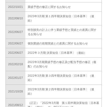
2022/10/21
業績予想の修正に関するお知らせ
2023年3月期 第１四半期決算短信〔日本基準〕（連
2022/08/10
結）
特別損失の計上に伴う業績予想と実績との差異に関す
2022/06/27
るお知らせ
2022/06/27
個別業績の前期実績との差異に関するお知らせ
2022/06/27
2022年３月期 決算短信〔日本基準〕（連結）
2022年3月期業績予想の修正及び配当予想の修正（復
2022/02/18
配）のお知らせ
2022年3月期 第３四半期決算短信〔日本基準〕（連
2022/01/27
結）
2022年3月期 第２四半期決算短信〔日本基準〕（連
2021/10/28
結）
（訂正）「2022年3月期 第１四半期決算短信〔日本基
2021/08/12