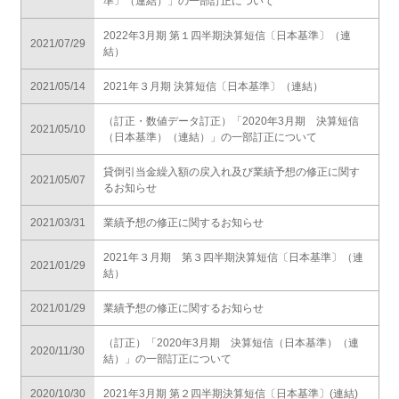
準〕（連結）」の一部訂正について
2022年3月期 第１四半期決算短信〔日本基準〕（連
2021/07/29
結）
2021/05/14
2021年３月期 決算短信〔日本基準〕（連結）
（訂正・数値データ訂正）「2020年3月期 決算短信
2021/05/10
（日本基準）（連結）」の一部訂正について
貸倒引当金繰入額の戻入れ及び業績予想の修正に関す
2021/05/07
るお知らせ
2021/03/31
業績予想の修正に関するお知らせ
2021年３月期 第３四半期決算短信〔日本基準〕（連
2021/01/29
結）
2021/01/29
業績予想の修正に関するお知らせ
（訂正）「2020年3月期 決算短信（日本基準）（連
2020/11/30
結）」の一部訂正について
2020/10/30
2021年3月期 第２四半期決算短信〔日本基準〕(連結)