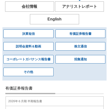
会社情報
アナリストレポート
English
決算短信
有価証券報告書
説明会資料＆動画
株主通信
コーポレートガバナンス報告書
招集通知
その他
有価証券報告書
2026年６月期 半期報告書