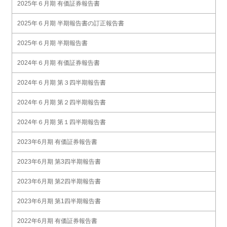
2025年６月期 有価証券報告書
2025年６月期 半期報告書の訂正報告書
2025年６月期 半期報告書
2024年６月期 有価証券報告書
2024年６月期 第３四半期報告書
2024年６月期 第２四半期報告書
2024年６月期 第１四半期報告書
2023年6月期 有価証券報告書
2023年6月期 第3四半期報告書
2023年6月期 第2四半期報告書
2023年6月期 第1四半期報告書
2022年6月期 有価証券報告書