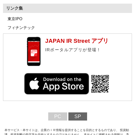
リンク集
東京IPO
フィナンテック
JAPAN IR Street アプリ
IRポータルアプリが登場！
PC
SP
本サービス・本サイトは、企業のＩＲ情報を提供することを目的とするものであり、 投資勧
誘、投資判断の助言等を目的とするものではありません。 本サイトに掲載される情報は、予