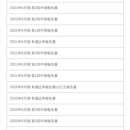
2022年6月期 第3四半期報告書
2022年6月期 第2四半期報告書
2022年6月期 第1四半期報告書
2021年6月期 有価証券報告書
2021年6月期 第3四半期報告書
2021年6月期 第2四半期報告書
2021年6月期 第1四半期報告書
2020年6月期 有価証券報告書の訂正報告書
2020年6月期 有価証券報告書
2020年6月期 第3四半期報告書
2020年6月期 第2四半期報告書