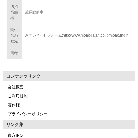
IR担
当部
成長戦略室
署
問い
合わ
お問い合わせフォーム:
http://www.monogatari.co.jp/mono/InqIr
せ先
備考
-
コンテンツリンク
会社概要
ご利用規約
著作権
プライバシーポリシー
リンク集
東京IPO