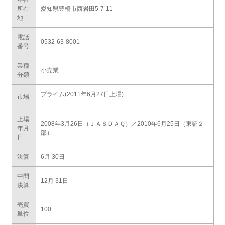
所在
愛知県豊橋市西岩田5-7-11
地
電話
0532-63-8001
番号
業種
小売業
分類
プライム(2011年6月27日上場)
市場
上場
2008年3月26日（ＪＡＳＤＡＱ）／2010年6月25日（東証２
年月
部）
日
決算
6月 30日
中間
12月 31日
決算
売買
100
単位