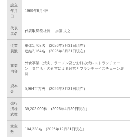
設立
年月
1969年9月4日
日
代表
代表取締役社長 加藤 央之
者名
従業
単体1,708名 (2026年3月31日現在）
員数
連結2,164名 (2026年3月31日現在）
外食事業（焼肉、ラーメン及びお好み焼レストランチェー
事業
ン、専門店）の直営による経営とフランチャイズチェーン展
内容
開
資本
5,964百万円 (2026年3月31日現在）
金
発行
済株
39,202,000株 (2026年4月30日現在）
式数
株主
104,328名 (2025年12月31日現在）
数